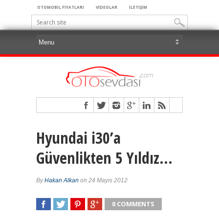
OTOMOBİL FİYATLARI
VİDEOLAR
İLETİŞİM
Hyundai i30’a
Güvenlikten 5 Yıldız…
By
Hakan Alkan
on 24 Mayıs 2012
0 COMMENTS
SHARE
TWEET
SHARE
SHARE