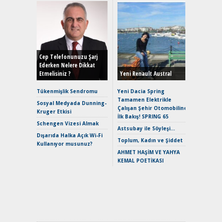
Alınır M
Durulma
Yönleriy
Hybrid (
Cep Telefonunuzu Şarj
Ederken Nelere Dikkat
Etmelisiniz ?
Yeni Renault Austral
Alpine A2
Çağın Ce
Tükenmişlik Sendromu
Yeni Dacia Spring
Tamamen Elektrikle
EAT8’e V
Sosyal Medyada Dunning-
Çalışan Şehir Otomobiline
Merhaba:
Kruger Etkisi
İlk Bakış! SPRING 65
Mild-Hyb
Schengen Vizesi Almak
Verimli?
Astsubay ile Söyleşi…
Dışarıda Halka Açık Wi-Fi
Crossove
Toplum, Kadın ve Şiddet
Kullanıyor musunuz?
Yaramaz
AHMET HAŞİM VE YAHYA
Puma ST
KEMAL POETİKASI
Yakıyor 
Mercede
ve En Yakı
Premium 
Hızlı Şar