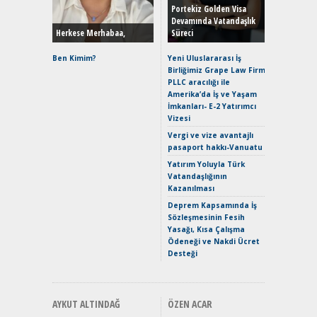
Hybrid (
Portekiz Golden Visa
Devamında Vatandaşlık
Herkese Merhabaa,
Süreci
Alpine A2
Çağın Ce
Ben Kimim?
Yeni Uluslararası İş
Birliğimiz Grape Law Firm
EAT8’e V
PLLC aracılığı ile
Merhaba:
Amerika’da İş ve Yaşam
Mild-Hyb
İmkanları- E-2 Yatırımcı
Verimli?
Vizesi
Crossove
Vergi ve vize avantajlı
Yaramaz
pasaport hakkı-Vanuatu
Puma ST
Yakıyor 
Yatırım Yoluyla Türk
Vatandaşlığının
Mercede
Kazanılması
ve En Yakı
Premium 
Deprem Kapsamında İş
Hızlı Şar
Sözleşmesinin Fesih
Yasağı, Kısa Çalışma
Ödeneği ve Nakdi Ücret
Desteği
AYKUT ALTINDAĞ
ÖZEN ACAR