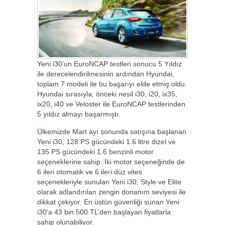
Yeni i30’un EuroNCAP testleri sonucu 5 Yıldız
ile derecelendirilmesinin ardından Hyundai,
toplam 7 modeli ile bu başarıyı elde etmiş oldu.
Hyundai sırasıyla; önceki nesil i30, i20, ix35,
ix20, i40 ve Veloster ile EuroNCAP testlerinden
5 yıldız almayı başarmıştı.
Ülkemizde Mart ayı sonunda satışına başlanan
Yeni i30, 128 PS gücündeki 1.6 litre dizel ve
135 PS gücündeki 1.6 benzinli motor
seçeneklerine sahip. İki motor seçeneğinde de
6 ileri otomatik ve 6 ileri düz vites
seçenekleriyle sunulan Yeni i30, Style ve Elite
olarak adlandırılan zengin donanım seviyesi ile
dikkat çekiyor. En üstün güvenliği sunan Yeni
i30’a 43 bin 500 TL’den başlayan fiyatlarla
sahip olunabiliyor.