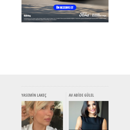
YASEMIN LAKEÇ
AV ABIDE GÜLEL
Alınır M
Durulma
Yönleriy