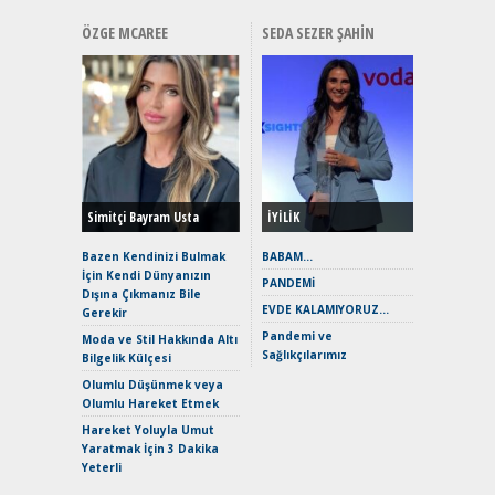
ÖZGE MCAREE
SEDA SEZER ŞAHIN
Alınır M
Durulma
Yönleriy
Hybrid (
Simitçi Bayram Usta
İYİLİK
Alpine A2
Çağın Ce
Bazen Kendinizi Bulmak
BABAM…
İçin Kendi Dünyanızın
EAT8’e V
PANDEMİ
Dışına Çıkmanız Bile
Merhaba:
EVDE KALAMIYORUZ…
Gerekir
Mild-Hyb
Pandemi ve
Verimli?
Moda ve Stil Hakkında Altı
Sağlıkçılarımız
Bilgelik Külçesi
Crossove
Yaramaz
Olumlu Düşünmek veya
Puma ST
Olumlu Hareket Etmek
Yakıyor 
Hareket Yoluyla Umut
Mercede
Yaratmak İçin 3 Dakika
ve En Yakı
Yeterli
Premium 