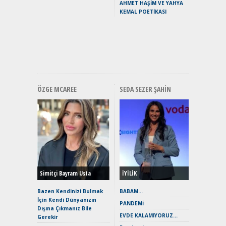
AHMET HAŞİM VE YAHYA
Puma ST
KEMAL POETİKASI
Yakıyor 
Mercede
ve En Yakı
Premium 
Hızlı Şar
ÖZGE MCAREE
SEDA SEZER ŞAHIN
Alınır M
Durulma
Yönleriy
Hybrid (
Simitçi Bayram Usta
İYİLİK
Alpine A2
Çağın Ce
Bazen Kendinizi Bulmak
BABAM…
İçin Kendi Dünyanızın
EAT8’e V
PANDEMİ
Dışına Çıkmanız Bile
Merhaba:
EVDE KALAMIYORUZ…
Gerekir
Mild-Hyb