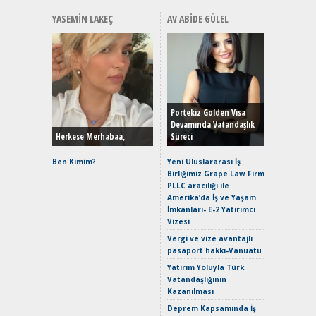
YASEMIN LAKEÇ
AV ABIDE GÜLEL
Alınır M
Durulma
Yönleriy
Hybrid (
Portekiz Golden Visa
Devamında Vatandaşlık
Herkese Merhabaa,
Süreci
Alpine A2
Çağın Ce
Ben Kimim?
Yeni Uluslararası İş
Birliğimiz Grape Law Firm
EAT8’e V
PLLC aracılığı ile
Merhaba:
Amerika’da İş ve Yaşam
Mild-Hyb
İmkanları- E-2 Yatırımcı
Verimli?
Vizesi
Crossove
Vergi ve vize avantajlı
Yaramaz
pasaport hakkı-Vanuatu
Puma ST
Yakıyor 
Yatırım Yoluyla Türk
Vatandaşlığının
Mercede
Kazanılması
ve En Yakı
Premium 
Deprem Kapsamında İş