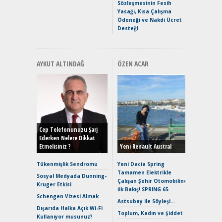
Hızlı Şar
Sözleşmesinin Fesih
Yasağı, Kısa Çalışma
Ödeneği ve Nakdi Ücret
Desteği
AYKUT ALTINDAĞ
ÖZEN ACAR
Alınır M
Durulma
Yönleriy
Hybrid (
Cep Telefonunuzu Şarj
Ederken Nelere Dikkat
Etmelisiniz ?
Yeni Renault Austral
Alpine A2
Çağın Ce
Tükenmişlik Sendromu
Yeni Dacia Spring
Tamamen Elektrikle
EAT8’e V
Sosyal Medyada Dunning-
Çalışan Şehir Otomobiline
Merhaba:
Kruger Etkisi
İlk Bakış! SPRING 65
Mild-Hyb
Schengen Vizesi Almak
Verimli?
Astsubay ile Söyleşi…
Dışarıda Halka Açık Wi-Fi
Crossove
Toplum, Kadın ve Şiddet
Kullanıyor musunuz?
Yaramaz