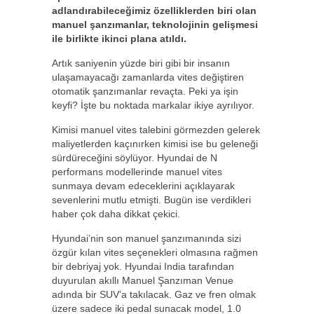
adlandırabileceğimiz özelliklerden biri olan
manuel şanzımanlar, teknolojinin gelişmesi
ile birlikte ikinci plana atıldı.
Artık saniyenin yüzde biri gibi bir insanın
ulaşamayacağı zamanlarda vites değiştiren
otomatik şanzımanlar revaçta. Peki ya işin
keyfi? İşte bu noktada markalar ikiye ayrılıyor.
Kimisi manuel vites talebini görmezden gelerek
maliyetlerden kaçınırken kimisi ise bu geleneği
sürdüreceğini söylüyor. Hyundai de N
performans modellerinde manuel vites
sunmaya devam edeceklerini açıklayarak
sevenlerini mutlu etmişti. Bugün ise verdikleri
haber çok daha dikkat çekici.
Hyundai’nin son manuel şanzımanında sizi
özgür kılan vites seçenekleri olmasına rağmen
bir debriyaj yok. Hyundai India tarafından
duyurulan akıllı Manuel Şanzıman Venue
adında bir SUV’a takılacak. Gaz ve fren olmak
üzere sadece iki pedal sunacak model, 1.0