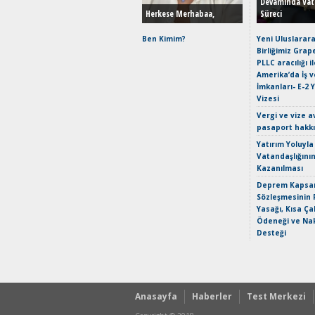
Devamında Vat
Herkese Merhabaa,
Süreci
Ben Kimim?
Yeni Uluslarara
Birliğimiz Grap
PLLC aracılığı i
Amerika’da İş 
İmkanları- E-2 
Vizesi
Vergi ve vize a
pasaport hakk
Yatırım Yoluyla
Vatandaşlığını
Kazanılması
Deprem Kapsam
Sözleşmesinin 
Yasağı, Kısa Ça
Ödeneği ve Nak
Desteği
Anasayfa
Haberler
Test Merkezi