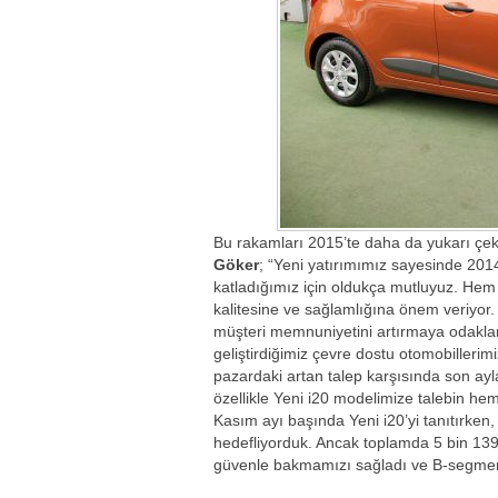
Bu rakamları 2015’te daha da yukarı ç
Göker
; “Yeni yatırımımız sayesinde 201
katladığımız için oldukça mutluyuz. Hem
kalitesine ve sağlamlığına önem veriyo
müşteri memnuniyetini artırmaya odaklan
geliştirdiğimiz çevre dostu otomobilleri
pazardaki artan talep karşısında son ayl
özellikle Yeni i20 modelimize talebin h
Kasım ayı başında Yeni i20’yi tanıtırken
hedefliyorduk. Ancak toplamda 5 bin 139 
güvenle bakmamızı sağladı ve B-segmenti