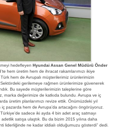
ekmeyi hedefleyen
Hyundai Assan Genel Müdürü Önder
4’te hem üretim hem de ihracat rakamlarımızı ikiye
 Türk hem de Avrupalı müşterilerimiz ürünlerimizin
r. Sektördeki gerilemeye rağmen ürünlerimize güvenerek
dık. Bu sayede müşterilerimizin taleplerine göre
miz, marka değerimize de katkıda bulundu. Avrupa ve iç
arda üretim planlarımızı revize ettik. Önümüzdeki yıl
em iç pazarda hem de Avrupa’da artacağını öngörüyoruz.
, Türkiye’de sadece iki ayda 4 bin adet araç satmayı
adetlik satışa ulaştık. Bu da bizim 2015 yılına daha
 liderliğinde ne kadar iddialı olduğumuzu gösterdi” dedi.