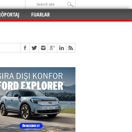
RÖPORTAJ
FUARLAR
Açıldı
!
!