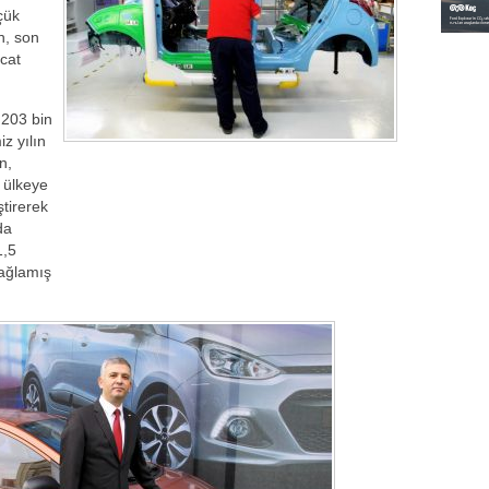
çük
n, son
acat
 203 bin
z yılın
n,
 ülkeye
ştirerek
da
1,5
sağlamış