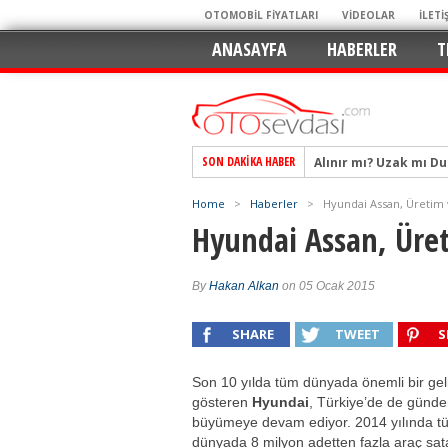
OTOMOBİL FİYATLARI
VİDEOLAR
İLETİ
ANASAYFA
HABERLER
T
Alınır mı? Uzak mı D
SON DAKIKA HABER
Alpine A290 GTS: Diji
EAT8’e Veda, Elektriğ
Home
>
Haberler
>
Hyundai Assan, Üretim v
Hyundai Assan, Üret
Crossover Dünyasını
Mercedes-Benz Otomoti
By
Hakan Alkan
on 05 Ocak 2015
Keskin Hatlar, GR Ru
Geleceğin Kompakt El
SHARE
TWEET
S
Pazarın Lideri, Jurini
Son 10 yılda tüm dünyada önemli bir gel
Hem Şehirli Hem Tasa
gösteren
Hyundai
, Türkiye’de de günd
TURKA’nın Dev Ağı İçin
büyümeye devam ediyor. 2014 yılında t
dünyada 8 milyon adetten fazla araç sat