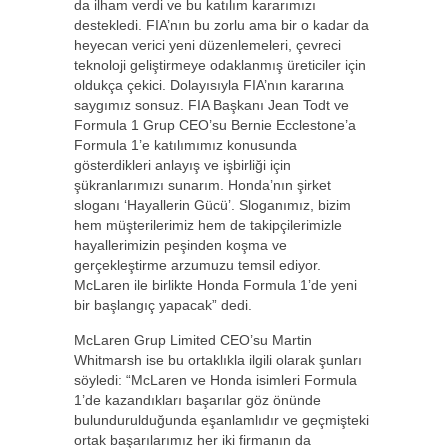
da ilham verdi ve bu katılım kararımızı
destekledi. FIA’nın bu zorlu ama bir o kadar da
heyecan verici yeni düzenlemeleri, çevreci
teknoloji geliştirmeye odaklanmış üreticiler için
oldukça çekici. Dolayısıyla FIA’nın kararına
saygımız sonsuz. FIA Başkanı Jean Todt ve
Formula 1 Grup CEO’su Bernie Ecclestone’a
Formula 1’e katılımımız konusunda
gösterdikleri anlayış ve işbirliği için
şükranlarımızı sunarım. Honda’nın şirket
sloganı ‘Hayallerin Gücü’. Sloganımız, bizim
hem müşterilerimiz hem de takipçilerimizle
hayallerimizin peşinden koşma ve
gerçekleştirme arzumuzu temsil ediyor.
McLaren ile birlikte Honda Formula 1’de yeni
bir başlangıç yapacak” dedi.
McLaren Grup Limited CEO’su Martin
Whitmarsh ise bu ortaklıkla ilgili olarak şunları
söyledi: “McLaren ve Honda isimleri Formula
1’de kazandıkları başarılar göz önünde
bulundurulduğunda eşanlamlıdır ve geçmişteki
ortak başarılarımız her iki firmanın da