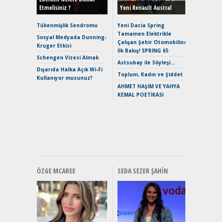
Etmelisiniz ?
Yeni Renault Austral
Alpine A2
Çağın Ce
Tükenmişlik Sendromu
Yeni Dacia Spring
Tamamen Elektrikle
EAT8’e V
Sosyal Medyada Dunning-
Çalışan Şehir Otomobiline
Merhaba:
Kruger Etkisi
İlk Bakış! SPRING 65
Mild-Hyb
Schengen Vizesi Almak
Verimli?
Astsubay ile Söyleşi…
Dışarıda Halka Açık Wi-Fi
Crossove
Toplum, Kadın ve Şiddet
Kullanıyor musunuz?
Yaramaz
AHMET HAŞİM VE YAHYA
Puma ST
KEMAL POETİKASI
Yakıyor 
Mercede
ve En Yakı
Premium 
Hızlı Şar
ÖZGE MCAREE
SEDA SEZER ŞAHIN
Alınır M
Durulma