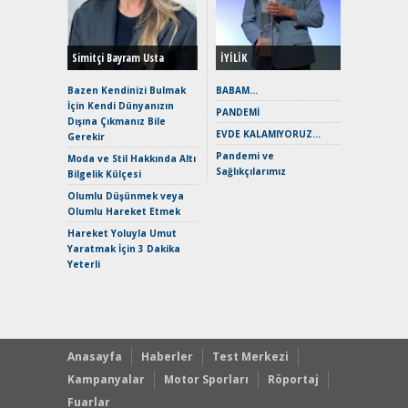
Yönleriy
Hybrid (
Simitçi Bayram Usta
İYİLİK
Alpine A2
Çağın Ce
Bazen Kendinizi Bulmak
BABAM…
İçin Kendi Dünyanızın
EAT8’e V
PANDEMİ
Dışına Çıkmanız Bile
Merhaba:
EVDE KALAMIYORUZ…
Gerekir
Mild-Hyb
Pandemi ve
Verimli?
Moda ve Stil Hakkında Altı
Sağlıkçılarımız
Bilgelik Külçesi
Crossove
Yaramaz
Olumlu Düşünmek veya
Puma ST
Olumlu Hareket Etmek
Yakıyor 
Hareket Yoluyla Umut
Mercede
Yaratmak İçin 3 Dakika
ve En Yakı
Yeterli
Premium 
Hızlı Şar
Anasayfa
Haberler
Test Merkezi
Kampanyalar
Motor Sporları
Röportaj
Fuarlar