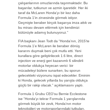
çalışanlarının omuzlarında taşınmaktadır. Bu
başarılar, tutkunun ve azmin işaretidir. Her iki
taraf da McLaren Honda’yı bir kez daha
Formula 1’in zirvesinde görmek istiyor.
Geçmişte beraber birçok başarıya imza attık ve
bu mirası devam ettirmek için kendimizi
bütünüyle adamış bulunuyoruz.”
FIA başkanı Jean Todt da “Honda’nın, 2015’te
Formula 1’e McLaren ile beraber dönüş
kararını duymak beni çok mutlu etti. Yeni
kurallara göre geliştirilecek 1.6 litre, direct
injection ve enerji geri kazanımlı 6 silindirli
motorlar oldukça heyecan verici bir
mücadeleyi bizlere sunarken, bu sporun
gelecekteki vizyonunu ispat edecekler. Eminim
ki Honda, gelecek yıllarda bu yarışta oldukça
güçlü bir rakip olacak.” açıklamasını yaptı.
Formula 1 Grubu CEO’su Bernie Ecclestone
ise “Honda’yı tekrar Formula 1 yarışlarında
görmek büyük bir zevk, Honda’nın motor
teknolojileri ve motorsporlarındaki tutkuları,