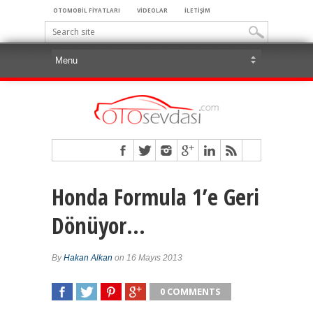
OTOMOBİL FİYATLARI
VİDEOLAR
İLETİŞİM
Honda Formula 1’e Geri
Dönüyor…
By
Hakan Alkan
on 16 Mayıs 2013
0 COMMENTS
SHARE
TWEET
SHARE
SHARE