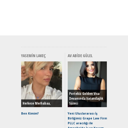
YASEMIN LAKEÇ
AV ABIDE GÜLEL
Alınır M
Durulma
Yönleriy
Hybrid (
Portekiz Golden Visa
Devamında Vatandaşlık
Herkese Merhabaa,
Süreci
Alpine A2
Çağın Ce
Ben Kimim?
Yeni Uluslararası İş
Birliğimiz Grape Law Firm
EAT8’e V
PLLC aracılığı ile
Merhaba:
Amerika’da İş ve Yaşam