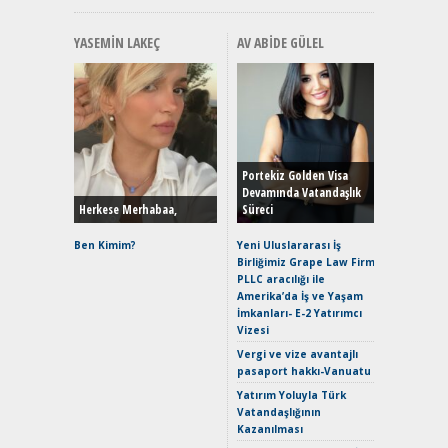
YASEMIN LAKEÇ
AV ABIDE GÜLEL
Alınır M
Durulma
Yönleriy
Hybrid (
Portekiz Golden Visa
Devamında Vatandaşlık
Herkese Merhabaa,
Süreci
Alpine A2
Çağın Ce
Ben Kimim?
Yeni Uluslararası İş
Birliğimiz Grape Law Firm
EAT8’e V
PLLC aracılığı ile
Merhaba:
Amerika’da İş ve Yaşam
Mild-Hyb
İmkanları- E-2 Yatırımcı
Verimli?
Vizesi
Crossove
Vergi ve vize avantajlı
Yaramaz
pasaport hakkı-Vanuatu
Puma ST
Yakıyor 
Yatırım Yoluyla Türk
Vatandaşlığının
Mercede
Kazanılması
ve En Yakı