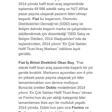
2014 yılında hafif ticari araç segmentinde
toplamda 49.586 adetlik satış ve %27,49’luk
pazar payına ulaşarak pazarın lideri olmayı
başardı.
Fiat
bu başarısını, Otomotiv
Distribütörleri Derneği’nin (ODD) satış ve
iletişim dalında başarılı marka ve çalışmalarını
ödüllendirmek için düzenlediği “ODD Satış ve
İletişim Ödülleri, 2014 Gladyatörleri”nde de
taçlandırırken, 2014 yılının “En Çok Satılan
Hafif Ticari Araç Markası” ödülüne layık
görüldü.
Fiat İş Birimi Direktörü Okan Baş
, “Fiat
olarak hafif ticari araç pazarında başarılı bir yılı
geride bıraktık. Markamız açısından son 4 yılın
en yüksek pazar payına ulaşarak yılı lider
tamamlamaktan son derece mutluyuz.
Bursa’da üretilen
Doblo
modelimizin 2014
yılının ‘En Çok Satılan Hafif Ticari Aracı’ olması
ve Fiorino’nun da yer aldığı kategoriyi lider
tamamlaması bize ayrı bir mutluluk yaşattı.
2014 yılında, Doblo’nun yanı sıra
Fiorino
ve