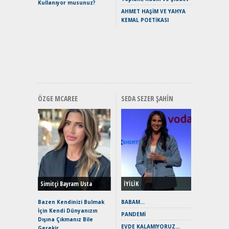
Kullanıyor musunuz?
Yaramaz
AHMET HAŞİM VE YAHYA
Puma ST
KEMAL POETİKASI
Yakıyor 
Mercede
ve En Yakı
Premium 
Hızlı Şar
ÖZGE MCAREE
SEDA SEZER ŞAHIN
Alınır M
Durulma
Yönleriy
Hybrid (
Simitçi Bayram Usta
İYİLİK
Alpine A2
Çağın Ce
Bazen Kendinizi Bulmak
BABAM…
İçin Kendi Dünyanızın
EAT8’e V
PANDEMİ
Dışına Çıkmanız Bile
Merhaba:
EVDE KALAMIYORUZ…
Gerekir