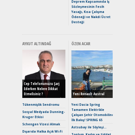
Premium 
Deprem Kapsamında İş
Hızlı Şar
Sözleşmesinin Fesih
Yasağı, Kısa Çalışma
Ödeneği ve Nakdi Ücret
Desteği
AYKUT ALTINDAĞ
ÖZEN ACAR
Alınır M
Durulma
Yönleriy
Hybrid (
Cep Telefonunuzu Şarj
Ederken Nelere Dikkat
Etmelisiniz ?
Yeni Renault Austral
Alpine A2
Çağın Ce
Tükenmişlik Sendromu
Yeni Dacia Spring
Tamamen Elektrikle
EAT8’e V
Sosyal Medyada Dunning-
Çalışan Şehir Otomobiline
Merhaba:
Kruger Etkisi
İlk Bakış! SPRING 65
Mild-Hyb
Schengen Vizesi Almak
Verimli?
Astsubay ile Söyleşi…
Dışarıda Halka Açık Wi-Fi
Crossove
Toplum, Kadın ve Şiddet