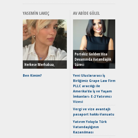
YASEMIN LAKEÇ
AV ABIDE GÜLEL
Alınır M
Durulma
Yönleriy
Hybrid (
Portekiz Golden Visa
Devamında Vatandaşlık
Herkese Merhabaa,
Süreci
Alpine A2
Çağın Ce
Ben Kimim?
Yeni Uluslararası İş
Birliğimiz Grape Law Firm
EAT8’e V
PLLC aracılığı ile
Merhaba:
Amerika’da İş ve Yaşam
Mild-Hyb
İmkanları- E-2 Yatırımcı
Verimli?
Vizesi
Crossove
Vergi ve vize avantajlı
Yaramaz
pasaport hakkı-Vanuatu
Puma ST
Yakıyor 
Yatırım Yoluyla Türk
Vatandaşlığının
Mercede
Kazanılması
ve En Yakı