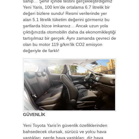
sahip… Şehir içinde testini gerçekleştirdiğimiz
Yeni Yaris, 100 km’de ortalama 6.7 litrelik bir
değeri bizlere sundu! Resmi verilerinde yer
alan 5.1 litrelik tüketim değerini görmeniz bu
şartlarda bizce imkansız… Ancak uzun yola
çıktığınızda otomobilin daha da ekonomikleştiği
tartışılmaz bir gerçek. Aynı zamanda çevreci de
olan bu motor 119 g/km’lik CO2 emisyon
değeriyle de farklı!
GÜVENLİK
Yeni Toyota Yaris’in güvenlik özelliklerinden
bahsedecek olursak, sürücü ve yolcu hava
yastıkları, perde hava yastıkları, diz hava