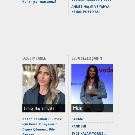
Kullanıyor musunuz?
Yaramaz
AHMET HAŞİM VE YAHYA
Puma ST
KEMAL POETİKASI
Yakıyor 
Mercede
ve En Yakı
Premium 
Hızlı Şar
ÖZGE MCAREE
SEDA SEZER ŞAHIN
Alınır M
Durulma
Yönleriy
Hybrid (
Simitçi Bayram Usta
İYİLİK
Alpine A2
Çağın Ce
Bazen Kendinizi Bulmak
BABAM…
İçin Kendi Dünyanızın
EAT8’e V
PANDEMİ
Dışına Çıkmanız Bile
Merhaba:
EVDE KALAMIYORUZ…
Gerekir