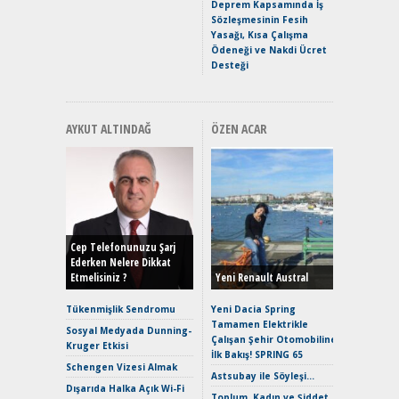
Premium 
Deprem Kapsamında İş
Hızlı Şar
Sözleşmesinin Fesih
Yasağı, Kısa Çalışma
Ödeneği ve Nakdi Ücret
Desteği
AYKUT ALTINDAĞ
ÖZEN ACAR
Alınır M
Durulma
Yönleriy
Hybrid (
Cep Telefonunuzu Şarj
Ederken Nelere Dikkat
Etmelisiniz ?
Yeni Renault Austral
Alpine A2
Çağın Ce
Tükenmişlik Sendromu
Yeni Dacia Spring
Tamamen Elektrikle
EAT8’e V
Sosyal Medyada Dunning-
Çalışan Şehir Otomobiline
Merhaba:
Kruger Etkisi
İlk Bakış! SPRING 65
Mild-Hyb
Schengen Vizesi Almak
Verimli?
Astsubay ile Söyleşi…
Dışarıda Halka Açık Wi-Fi
Crossove
Toplum, Kadın ve Şiddet