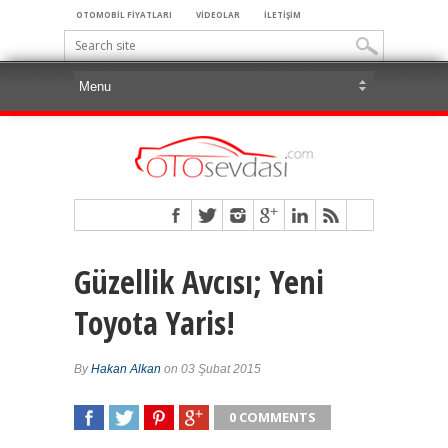
OTOMOBİL FİYATLARI
VİDEOLAR
İLETİŞİM
Güzellik Avcısı; Yeni
Toyota Yaris!
By
Hakan Alkan
on 03 Şubat 2015
0 COMMENTS
SHARE
TWEET
SHARE
SHARE