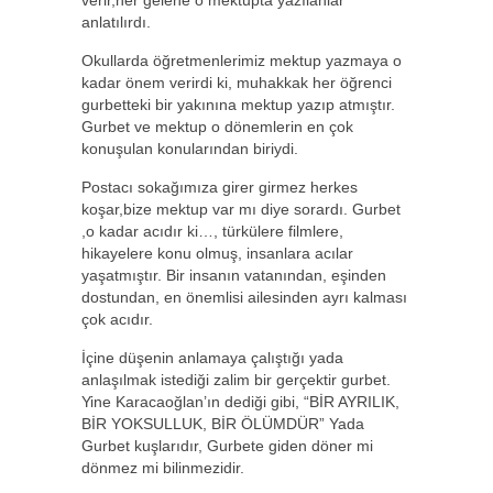
verir,her gelene o mektupta yazılanlar
anlatılırdı.
Okullarda öğretmenlerimiz mektup yazmaya o
kadar önem verirdi ki, muhakkak her öğrenci
gurbetteki bir yakınına mektup yazıp atmıştır.
Gurbet ve mektup o dönemlerin en çok
konuşulan konularından biriydi.
Postacı sokağımıza girer girmez herkes
koşar,bize mektup var mı diye sorardı. Gurbet
,o kadar acıdır ki…, türkülere filmlere,
hikayelere konu olmuş, insanlara acılar
yaşatmıştır. Bir insanın vatanından, eşinden
dostundan, en önemlisi ailesinden ayrı kalması
çok acıdır.
İçine düşenin anlamaya çalıştığı yada
anlaşılmak istediği zalim bir gerçektir gurbet.
Yine Karacaoğlan’ın dediği gibi, “BİR AYRILIK,
BİR YOKSULLUK, BİR ÖLÜMDÜR” Yada
Gurbet kuşlarıdır, Gurbete giden döner mi
dönmez mi bilinmezidir.