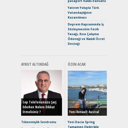
pasaport hakkı-Vanuatu
Puma ST
Yakıyor 
Yatırım Yoluyla Türk
Vatandaşlığının
Mercede
Kazanılması
ve En Yakı
Premium 
Deprem Kapsamında İş
Hızlı Şar
Sözleşmesinin Fesih
Yasağı, Kısa Çalışma
Ödeneği ve Nakdi Ücret
Desteği
AYKUT ALTINDAĞ
ÖZEN ACAR
Alınır M
Durulma
Yönleriy
Hybrid (
Cep Telefonunuzu Şarj
Ederken Nelere Dikkat
Etmelisiniz ?
Yeni Renault Austral
Alpine A2
Çağın Ce
Tükenmişlik Sendromu
Yeni Dacia Spring
Tamamen Elektrikle
EAT8’e V