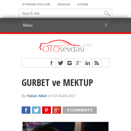
OTOMOBİL FİYATLARI
VİDEOLAR
İLETİŞİM
GURBET ve MEKTUP
By
Hakan Alkan
on 03 Aralık 2017
0 COMMENTS
SHARE
TWEET
SHARE
SHARE