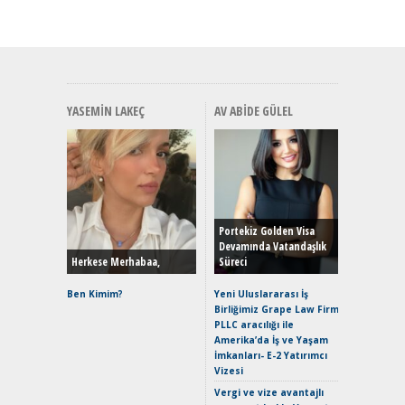
YASEMIN LAKEÇ
AV ABIDE GÜLEL
Alınır M
Durulma
Yönleriy
Hybrid (
Portekiz Golden Visa
Devamında Vatandaşlık
Herkese Merhabaa,
Süreci
Alpine A2
Çağın Ce
Ben Kimim?
Yeni Uluslararası İş
Birliğimiz Grape Law Firm
EAT8’e V
PLLC aracılığı ile
Merhaba:
Amerika’da İş ve Yaşam
Mild-Hyb
İmkanları- E-2 Yatırımcı
Verimli?
Vizesi
Crossove
Vergi ve vize avantajlı
Yaramaz