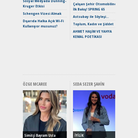
Sosyal Medyada Dunning-
Çalışan Şehir Otomobiline
Merhaba:
Kruger Etkisi
İlk Bakış! SPRING 65
Mild-Hyb
Schengen Vizesi Almak
Verimli?
Astsubay ile Söyleşi…
Dışarıda Halka Açık Wi-Fi
Crossove
Toplum, Kadın ve Şiddet
Kullanıyor musunuz?
Yaramaz
AHMET HAŞİM VE YAHYA
Puma ST
KEMAL POETİKASI
Yakıyor 
Mercede
ve En Yakı
Premium 
Hızlı Şar
ÖZGE MCAREE
SEDA SEZER ŞAHIN
Alınır M
Durulma
Yönleriy
Hybrid (
Simitçi Bayram Usta
İYİLİK