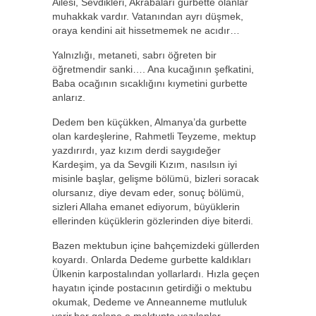
Ailesi, Sevdikleri, Akrabaları gurbette olanlar
muhakkak vardır. Vatanından ayrı düşmek,
oraya kendini ait hissetmemek ne acıdır…
Yalnızlığı, metaneti, sabrı öğreten bir
öğretmendir sanki…. Ana kucağının şefkatini,
Baba ocağının sıcaklığını kıymetini gurbette
anlarız.
Dedem ben küçükken, Almanya’da gurbette
olan kardeşlerine, Rahmetli Teyzeme, mektup
yazdırırdı, yaz kızım derdi saygıdeğer
Kardeşim, ya da Sevgili Kızım, nasılsın iyi
misinle başlar, gelişme bölümü, bizleri soracak
olursanız, diye devam eder, sonuç bölümü,
sizleri Allaha emanet ediyorum, büyüklerin
ellerinden küçüklerin gözlerinden diye biterdi.
Bazen mektubun içine bahçemizdeki güllerden
koyardı. Onlarda Dedeme gurbette kaldıkları
Ülkenin karpostalından yollarlardı. Hızla geçen
hayatın içinde postacının getirdiği o mektubu
okumak, Dedeme ve Anneanneme mutluluk