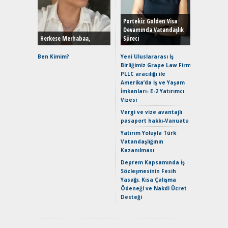
Durulma
Yönleriy
Hybrid (
Portekiz Golden Visa
Devamında Vatandaşlık
Herkese Merhabaa,
Süreci
Alpine A2
Çağın Ce
Ben Kimim?
Yeni Uluslararası İş
Birliğimiz Grape Law Firm
EAT8’e V
PLLC aracılığı ile
Merhaba:
Amerika’da İş ve Yaşam
Mild-Hyb
İmkanları- E-2 Yatırımcı
Verimli?
Vizesi
Crossove
Vergi ve vize avantajlı
Yaramaz
pasaport hakkı-Vanuatu
Puma ST
Yakıyor 
Yatırım Yoluyla Türk
Vatandaşlığının
Mercede
Kazanılması
ve En Yakı
Premium 
Deprem Kapsamında İş
Hızlı Şar
Sözleşmesinin Fesih
Yasağı, Kısa Çalışma
Ödeneği ve Nakdi Ücret
Desteği