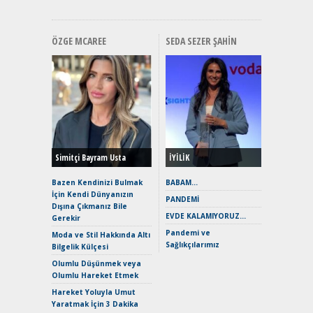
ÖZGE MCAREE
SEDA SEZER ŞAHIN
Alınır M
Durulma
Yönleriy
Hybrid (
Simitçi Bayram Usta
İYİLİK
Alpine A2
Çağın Ce
Bazen Kendinizi Bulmak
BABAM…
İçin Kendi Dünyanızın
EAT8’e V
PANDEMİ
Dışına Çıkmanız Bile
Merhaba:
EVDE KALAMIYORUZ…
Gerekir
Mild-Hyb
Pandemi ve
Verimli?
Moda ve Stil Hakkında Altı
Sağlıkçılarımız
Bilgelik Külçesi
Crossove
Yaramaz
Olumlu Düşünmek veya
Puma ST
Olumlu Hareket Etmek
Yakıyor 
Hareket Yoluyla Umut
Mercede
Yaratmak İçin 3 Dakika