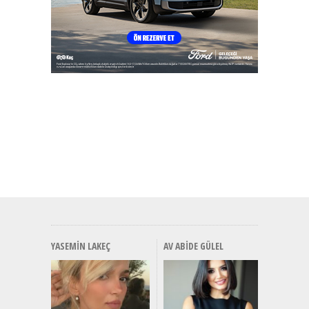
YASEMIN LAKEÇ
AV ABIDE GÜLEL
Alınır M