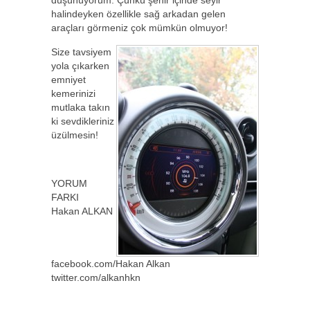
düşünüyorum. Çünkü şehir içinde seyir
halindeyken özellikle sağ arkadan gelen
araçları görmeniz çok mümkün olmuyor!
Size tavsiyem
yola çıkarken
emniyet
kemerinizi
mutlaka takın
ki sevdikleriniz
üzülmesin!
YORUM
FARKI
Hakan ALKAN
facebook.com/Hakan Alkan
twitter.com/alkanhkn