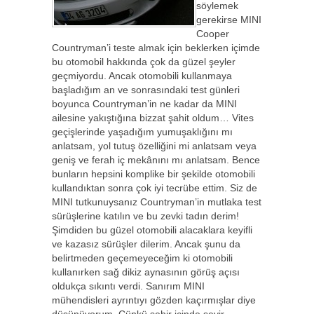
söylemek
gerekirse MINI
Cooper
Countryman’i teste almak için beklerken içimde
bu otomobil hakkında çok da güzel şeyler
geçmiyordu. Ancak otomobili kullanmaya
başladığım an ve sonrasındaki test günleri
boyunca Countryman’in ne kadar da MINI
ailesine yakıştığına bizzat şahit oldum… Vites
geçişlerinde yaşadığım yumuşaklığını mı
anlatsam, yol tutuş özelliğini mi anlatsam veya
geniş ve ferah iç mekânını mı anlatsam. Bence
bunların hepsini komplike bir şekilde otomobili
kullandıktan sonra çok iyi tecrübe ettim. Siz de
MINI tutkunuysanız Countryman’in mutlaka test
sürüşlerine katılın ve bu zevki tadın derim!
Şimdiden bu güzel otomobili alacaklara keyifli
ve kazasız sürüşler dilerim. Ancak şunu da
belirtmeden geçemeyeceğim ki otomobili
kullanırken sağ dikiz aynasının görüş açısı
oldukça sıkıntı verdi. Sanırım MINI
mühendisleri ayrıntıyı gözden kaçırmışlar diye