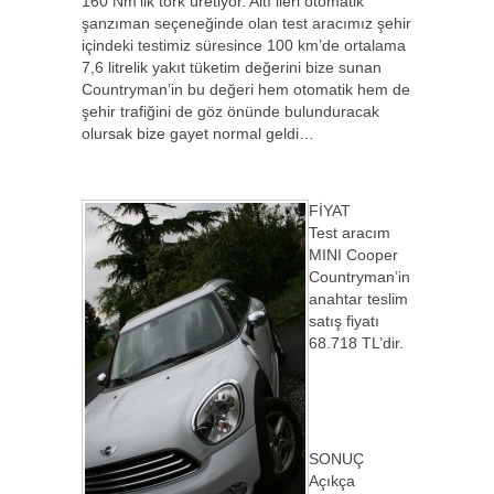
160 Nm’lik tork üretiyor. Altı ileri otomatik
şanzıman seçeneğinde olan test aracımız şehir
içindeki testimiz süresince 100 km’de ortalama
7,6 litrelik yakıt tüketim değerini bize sunan
Countryman’in bu değeri hem otomatik hem de
şehir trafiğini de göz önünde bulunduracak
olursak bize gayet normal geldi…
FİYAT
Test aracım
MINI Cooper
Countryman’in
anahtar teslim
satış fiyatı
68.718 TL’dir.
SONUÇ
Açıkça