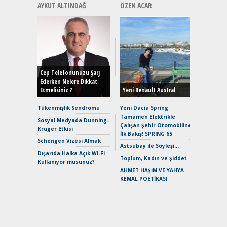
AYKUT ALTINDAĞ
ÖZEN ACAR
Alınır M
Durulma
Yönleriy
Hybrid (
Cep Telefonunuzu Şarj
Ederken Nelere Dikkat
Etmelisiniz ?
Yeni Renault Austral
Alpine A2
Çağın Ce
Tükenmişlik Sendromu
Yeni Dacia Spring
Tamamen Elektrikle
EAT8’e V
Sosyal Medyada Dunning-
Çalışan Şehir Otomobiline
Merhaba:
Kruger Etkisi
İlk Bakış! SPRING 65
Mild-Hyb
Schengen Vizesi Almak
Verimli?
Astsubay ile Söyleşi…
Dışarıda Halka Açık Wi-Fi
Crossove
Toplum, Kadın ve Şiddet
Kullanıyor musunuz?
Yaramaz
AHMET HAŞİM VE YAHYA
Puma ST
KEMAL POETİKASI
Yakıyor 
Mercede
ve En Yakı
Premium 
Hızlı Şar