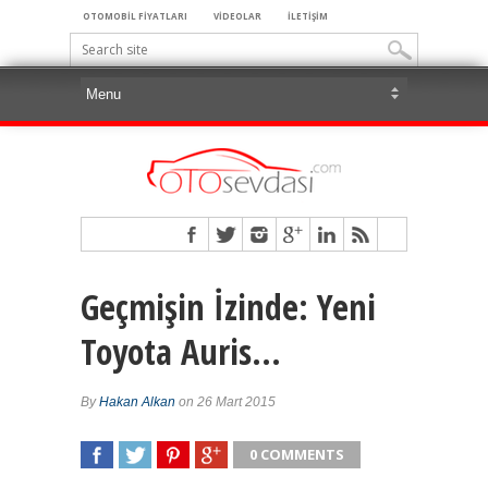
OTOMOBİL FİYATLARI
VİDEOLAR
İLETİŞİM
Geçmişin İzinde: Yeni
Toyota Auris…
By
Hakan Alkan
on 26 Mart 2015
0 COMMENTS
SHARE
TWEET
SHARE
SHARE