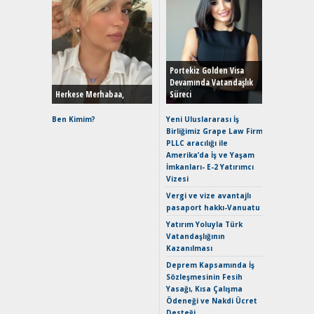
Alınır M
Durulma
Yönleriy
Hybrid (
Portekiz Golden Visa
Devamında Vatandaşlık
Herkese Merhabaa,
Süreci
Alpine A2
Çağın Ce
Ben Kimim?
Yeni Uluslararası İş
Birliğimiz Grape Law Firm
EAT8’e V
PLLC aracılığı ile
Merhaba:
Amerika’da İş ve Yaşam
Mild-Hyb
İmkanları- E-2 Yatırımcı
Verimli?
Vizesi
Crossove
Vergi ve vize avantajlı
Yaramaz
pasaport hakkı-Vanuatu
Puma ST
Yakıyor 
Yatırım Yoluyla Türk
Vatandaşlığının
Mercede
Kazanılması
ve En Yakı
Premium 
Deprem Kapsamında İş
Hızlı Şar
Sözleşmesinin Fesih
Yasağı, Kısa Çalışma
Ödeneği ve Nakdi Ücret
Desteği