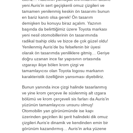
yeni Auris’in sert geçişkenli omuz çizgileri ve
tamamen yenilenmiş keskin ön tasarımı bunun
en bariz kanıtı olsa gerek! Ön tasarım
demişken bu konuyu biraz açalım. Yazının
başında da belirttiğimiz üzere Toyota markası
yeni nesil otomobillerinin ön tasarımında
radikal tsahip oldu ve bizce de çok güzel oldu!
Yenilenmiş Auris’de bu felsefenin bir üyesi
olarak ön tasarımda yeniliklere gitmiş… Geriye
doğru uzanan ince far yapısının ortasında
ızgarayı ikiye bölen krom çizgi ve
tamamlayıcısı olan Toyota logosu markanın
karakteristik özelliğinin yansıması diyebiliriz.
Bunun yanında ince çizgi halinde tasarlanmış
ve yine krom çerçeve ile süslenmiş alt ızgara
bölümü ve krom çerçeveli sis farları da Auris’in
yüzünün tamamlayıcısı unsuru olmuş!
Otomobilin yan görünümünde ise kapı
üzerinden geçirilen iki şerit halindeki dik omuz
çizgileri Auris’e dinamik ve kendinden emin bir
görünüm kazandırmış… Auris’in arka yüzene