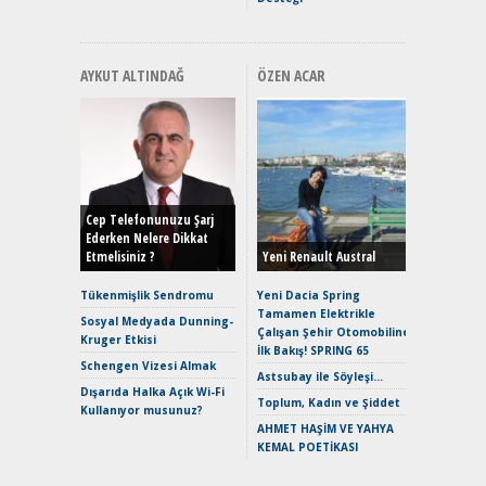
AYKUT ALTINDAĞ
ÖZEN ACAR
Alınır M
Durulma
Yönleriy
Hybrid (
Cep Telefonunuzu Şarj
Ederken Nelere Dikkat
Etmelisiniz ?
Yeni Renault Austral
Alpine A2
Çağın Ce
Tükenmişlik Sendromu
Yeni Dacia Spring
Tamamen Elektrikle
EAT8’e V
Sosyal Medyada Dunning-
Çalışan Şehir Otomobiline
Merhaba:
Kruger Etkisi
İlk Bakış! SPRING 65
Mild-Hyb
Schengen Vizesi Almak
Verimli?
Astsubay ile Söyleşi…
Dışarıda Halka Açık Wi-Fi
Crossove
Toplum, Kadın ve Şiddet
Kullanıyor musunuz?
Yaramaz
AHMET HAŞİM VE YAHYA
Puma ST
KEMAL POETİKASI
Yakıyor 
Mercede