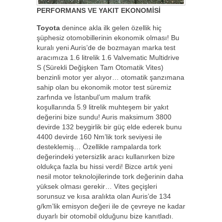
PERFORMANS VE YAKIT EKONOMİSİ
Toyota
denince akla ilk gelen özellik hiç
şüphesiz otomobillerinin ekonomik olması! Bu
kuralı yeni Auris’de de bozmayan marka test
aracımıza 1.6 litrelik 1.6 Valvematic Multidrive
S (Sürekli Değişken Tam Otomatik Vites)
benzinli motor yer alıyor… otomatik şanzımana
sahip olan bu ekonomik motor test süremiz
zarfında ve İstanbul’um malum trafik
koşullarında 5.9 litrelik muhteşem bir yakıt
değerini bize sundu! Auris maksimum 3800
devirde 132 beygirlik bir güç elde ederek bunu
4400 devirde 160 Nm’lik tork seviyesi ile
desteklemiş… Özellikle rampalarda tork
değerindeki yetersizlik aracı kullanırken bize
oldukça fazla bu hissi verdi! Bizce artık yeni
nesil motor teknolojilerinde tork değerinin daha
yüksek olması gerekir… Vites geçişleri
sorunsuz ve kısa aralıkta olan Auris’de 134
g/km’lik emisyon değeri ile de çevreye ne kadar
duyarlı bir otomobil olduğunu bize kanıtladı.