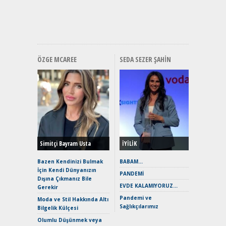
ve En Yakı
Premium 
Hızlı Şar
ÖZGE MCAREE
SEDA SEZER ŞAHIN
Alınır M
Durulma
Yönleriy
Hybrid (
Simitçi Bayram Usta
İYİLİK
Alpine A2
Çağın Ce
Bazen Kendinizi Bulmak
BABAM…
İçin Kendi Dünyanızın
EAT8’e V
PANDEMİ
Dışına Çıkmanız Bile
Merhaba:
EVDE KALAMIYORUZ…
Gerekir
Mild-Hyb
Pandemi ve
Verimli?
Moda ve Stil Hakkında Altı
Sağlıkçılarımız
Bilgelik Külçesi
Crossove
Yaramaz
Olumlu Düşünmek veya