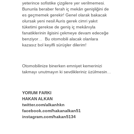
yeterince sofistike çizgilere yer verilmemesi.
Bununla beraber ferah iç mekân genişliğini de
es geçmemek gerekir! Genel olarak bakacak
olursak yeni nesil Auris gerek cimri yakıt
tüketimi gerekse de geniş iç mekânıyla
fanatiklerinin ilgisini çekmeye devam edeceğe
benziyor… Bu otomobili alacak olanlara
kazasız bol keyifli sürüşler dilerim!
Otomobilinize binerken emniyet kemerinizi
takmayı unutmayın ki sevdikleriniz üzülmesin…
YORUM FARKI
HAKAN ALKAN
twitter.com/alkanhkn
facebook.com/hakanalkan51
instagram.com/hakan5134