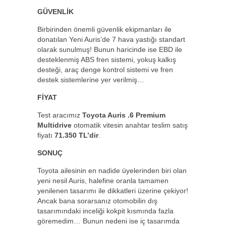
GÜVENLİK
Birbirinden önemli güvenlik ekipmanları ile
donatılan Yeni Auris’de 7 hava yastığı standart
olarak sunulmuş! Bunun haricinde ise EBD ile
desteklenmiş ABS fren sistemi, yokuş kalkış
desteği, araç denge kontrol sistemi ve fren
destek sistemlerine yer verilmiş…
FİYAT
Test aracımız
Toyota Auris .6 Premium
Multidrive
otomatik vitesin anahtar teslim satış
fiyatı
71.350 TL’dir
.
SONUÇ
Toyota ailesinin en nadide üyelerinden biri olan
yeni nesil Auris, halefine oranla tamamen
yenilenen tasarımı ile dikkatleri üzerine çekiyor!
Ancak bana sorarsanız otomobilin dış
tasarımındaki inceliği kokpit kısmında fazla
göremedim… Bunun nedeni ise iç tasarımda