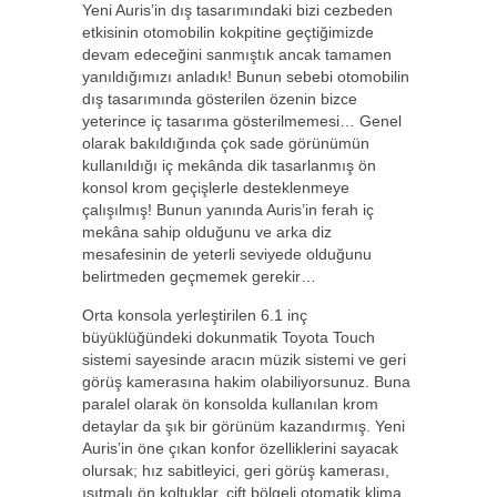
Yeni Auris’in dış tasarımındaki bizi cezbeden
etkisinin otomobilin kokpitine geçtiğimizde
devam edeceğini sanmıştık ancak tamamen
yanıldığımızı anladık! Bunun sebebi otomobilin
dış tasarımında gösterilen özenin bizce
yeterince iç tasarıma gösterilmemesi… Genel
olarak bakıldığında çok sade görünümün
kullanıldığı iç mekânda dik tasarlanmış ön
konsol krom geçişlerle desteklenmeye
çalışılmış! Bunun yanında Auris’in ferah iç
mekâna sahip olduğunu ve arka diz
mesafesinin de yeterli seviyede olduğunu
belirtmeden geçmemek gerekir…
Orta konsola yerleştirilen 6.1 inç
büyüklüğündeki dokunmatik Toyota Touch
sistemi sayesinde aracın müzik sistemi ve geri
görüş kamerasına hakim olabiliyorsunuz. Buna
paralel olarak ön konsolda kullanılan krom
detaylar da şık bir görünüm kazandırmış. Yeni
Auris’in öne çıkan konfor özelliklerini sayacak
olursak; hız sabitleyici, geri görüş kamerası,
ısıtmalı ön koltuklar, çift bölgeli otomatik klima,