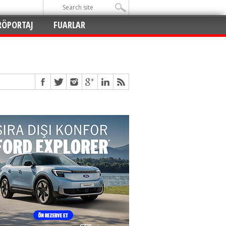
RÖPORTAJ
FUARLAR
Açıldı
!
!