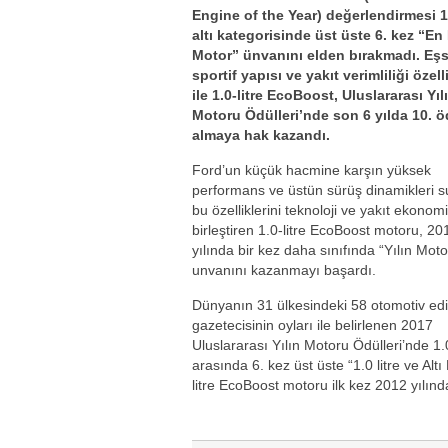
Engine of the Year) değerlendirmesi 1.
altı kategorisinde üst üste 6. kez “En 
Motor” ünvanını elden bırakmadı. Eşs
sportif yapısı ve yakıt verimliliği özelli
ile 1.0-litre EcoBoost, Uluslararası Yıl
Motoru Ödülleri’nde son 6 yılda 10. 
almaya hak kazandı.
Ford’un küçük hacmine karşın yüksek
performans ve üstün sürüş dinamikleri 
bu özelliklerini teknoloji ve yakıt ekonomis
birleştiren 1.0-litre EcoBoost motoru, 20
yılında bir kez daha sınıfında “Yılın Moto
unvanını kazanmayı başardı.
Dünyanın 31 ülkesindeki 58 otomotiv edi
gazetecisinin oyları ile belirlenen 2017
Uluslararası Yılın Motoru Ödülleri’nde 1.
arasında 6. kez üst üste “1.0 litre ve Altı 
litre EcoBoost motoru ilk kez 2012 yılın