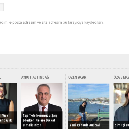
adım, e-posta adresim ve site adresim bu tarayıcıya kaydedilsin.
L
AYKUT ALTINDAĞ
ÖZEN ACAR
ÖZGE MC
Alınır Mı? Uzak Mı
Alınır Mı? Uzak Mı
Alınır M
Alınır 
Durulmalı? Tüm
Durulmalı? Tüm
Durulma
Durulm
Yönleriyle MG HS Plug-In
Yönleriyle MG HS Plug-In
Yönleriy
Yönler
Hybrid (EHS) İncelemesi
Hybrid (EHS) İncelemesi
Hybrid (
Hybrid 
n Visa
Cep Telefonunuzu Şarj
andaşlık
Ederken Nelere Dikkat
Etmelisiniz ?
Yeni Renault Austral
Simitçi B