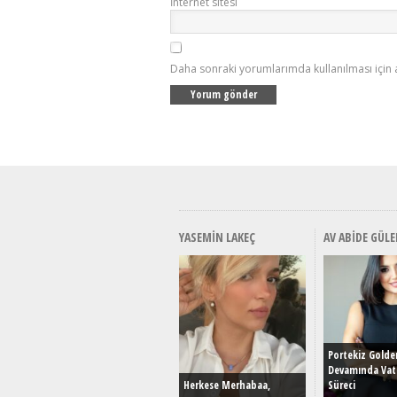
İnternet sitesi
Daha sonraki yorumlarımda kullanılması için 
YASEMIN LAKEÇ
AV ABIDE GÜLE
Portekiz Golde
Devamında Vat
Herkese Merhabaa,
Süreci