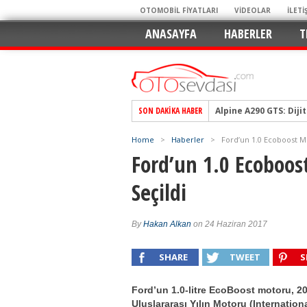
OTOMOBİL FİYATLARI
VİDEOLAR
İLETİ
ANASAYFA
HABERLER
T
SON DAKIKA HABER
Alpine A290 GTS: Diji
EAT8’e Veda, Elektriğ
Home
>
Haberler
>
Ford’un 1.0 Ecoboost Mo
Crossover Dünyasını
Ford’un 1.0 Ecoboos
Mercedes-Benz Otomoti
Seçildi
Keskin Hatlar, GR Ru
Geleceğin Kompakt El
By
Hakan Alkan
on 24 Haziran 2017
Pazarın Lideri, Jurini
Hem Şehirli Hem Tasa
SHARE
TWEET
S
TURKA’nın Dev Ağı İçin
Ford’un 1.0-litre EcoBoost motoru, 2
Alınır mı? Uzak mı D
Uluslararası Yılın Motoru (Internation