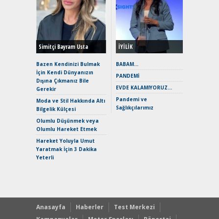
Alınır M
Durulma
Yönleriy
Hybrid (
Simitçi Bayram Usta
İYİLİK
Alpine A2
Çağın Ce
Bazen Kendinizi Bulmak
BABAM…
İçin Kendi Dünyanızın
EAT8’e V
PANDEMİ
Dışına Çıkmanız Bile
Merhaba:
EVDE KALAMIYORUZ…
Gerekir
Mild-Hyb
Pandemi ve
Verimli?
Moda ve Stil Hakkında Altı
Sağlıkçılarımız
Bilgelik Külçesi
Crossove
Yaramaz
Olumlu Düşünmek veya
Puma ST
Olumlu Hareket Etmek
Yakıyor 
Hareket Yoluyla Umut
Mercede
Yaratmak İçin 3 Dakika
ve En Yakı
Yeterli
Premium 
Hızlı Şar
Anasayfa
Haberler
Test Merkezi