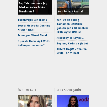
Hybrid (
Cep Telefonunuzu Şarj
Ederken Nelere Dikkat
Etmelisiniz ?
Yeni Renault Austral
Alpine A2
Çağın Ce
Tükenmişlik Sendromu
Yeni Dacia Spring
Tamamen Elektrikle
EAT8’e V
Sosyal Medyada Dunning-
Çalışan Şehir Otomobiline
Merhaba:
Kruger Etkisi
İlk Bakış! SPRING 65
Mild-Hyb
Schengen Vizesi Almak
Verimli?
Astsubay ile Söyleşi…
Dışarıda Halka Açık Wi-Fi
Crossove
Toplum, Kadın ve Şiddet
Kullanıyor musunuz?
Yaramaz
AHMET HAŞİM VE YAHYA
Puma ST
KEMAL POETİKASI
Yakıyor 
Mercede
ve En Yakı
Premium 
Hızlı Şar
ÖZGE MCAREE
SEDA SEZER ŞAHIN