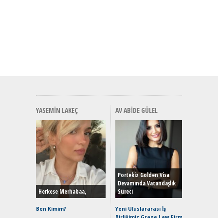
YASEMIN LAKEÇ
AV ABIDE GÜLEL
Alınır M
Durulma
Yönleriy
Hybrid (
Portekiz Golden Visa
Devamında Vatandaşlık
Herkese Merhabaa,
Süreci
Alpine A2
Çağın Ce
Ben Kimim?
Yeni Uluslararası İş
Birliğimiz Grape Law Firm