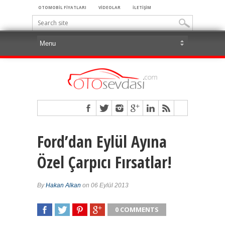
OTOMOBİL FİYATLARI
VİDEOLAR
İLETİŞİM
Ford’dan Eylül Ayına
Özel Çarpıcı Fırsatlar!
By
Hakan Alkan
on 06 Eylül 2013
0 COMMENTS
SHARE
TWEET
SHARE
SHARE