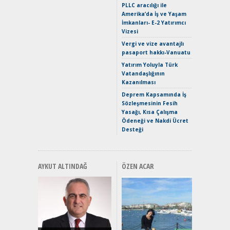
PLLC aracılığı ile
Merhaba:
Amerika’da İş ve Yaşam
Mild-Hyb
İmkanları- E-2 Yatırımcı
Verimli?
Vizesi
Crossove
Vergi ve vize avantajlı
Yaramaz
pasaport hakkı-Vanuatu
Puma ST
Yakıyor 
Yatırım Yoluyla Türk
Vatandaşlığının
Mercede
Kazanılması
ve En Yakı
Premium 
Deprem Kapsamında İş
Hızlı Şar
Sözleşmesinin Fesih
Yasağı, Kısa Çalışma
Ödeneği ve Nakdi Ücret
Desteği
AYKUT ALTINDAĞ
ÖZEN ACAR
Alınır M
Durulma
Yönleriy