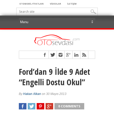
OTOMOBİL FİYATLARI
VİDEOLAR
İLETİŞİM
Ford’dan 9 İlde 9 Adet
“Engelli Dostu Okul”
By
Hakan Alkan
on 30 Mayıs 2013
0 COMMENTS
SHARE
TWEET
SHARE
SHARE