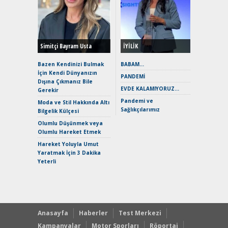
Alınır M
Durulma
Yönleriy
Hybrid (
Simitçi Bayram Usta
İYİLİK
Alpine A2
Çağın Ce
Bazen Kendinizi Bulmak
BABAM…
İçin Kendi Dünyanızın
EAT8’e V
PANDEMİ
Dışına Çıkmanız Bile
Merhaba:
EVDE KALAMIYORUZ…
Gerekir
Mild-Hyb
Pandemi ve
Verimli?
Moda ve Stil Hakkında Altı
Sağlıkçılarımız
Bilgelik Külçesi
Crossove
Yaramaz
Olumlu Düşünmek veya
Puma ST
Olumlu Hareket Etmek
Yakıyor 
Hareket Yoluyla Umut
Mercede
Yaratmak İçin 3 Dakika
ve En Yakı
Yeterli
Premium 
Hızlı Şar
Anasayfa
Haberler
Test Merkezi
Kampanyalar
Motor Sporları
Röportaj