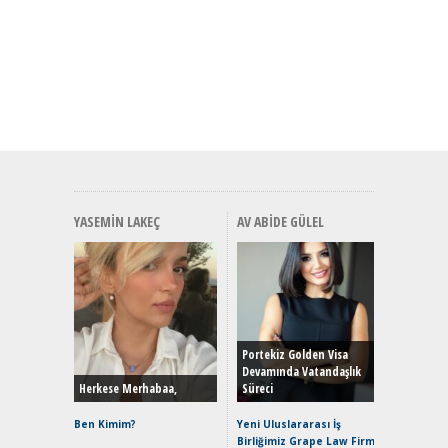
YASEMIN LAKEÇ
AV ABIDE GÜLEL
Alınır M
Durulma
Yönleriy
Hybrid (
Portekiz Golden Visa
Devamında Vatandaşlık
Herkese Merhabaa,
Süreci
Alpine A2
Çağın Ce
Ben Kimim?
Yeni Uluslararası İş
Birliğimiz Grape Law Firm
EAT8’e V