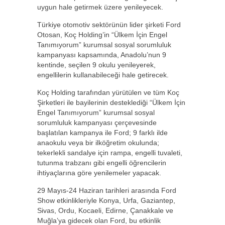
uygun hale getirmek üzere yenileyecek.
Türkiye otomotiv sektörünün lider şirketi Ford
Otosan, Koç Holding’in “Ülkem İçin Engel
Tanımıyorum” kurumsal sosyal sorumluluk
kampanyası kapsamında, Anadolu’nun 9
kentinde, seçilen 9 okulu yenileyerek,
engellilerin kullanabileceği hale getirecek.
Koç Holding tarafından yürütülen ve tüm Koç
Şirketleri ile bayilerinin desteklediği “Ülkem İçin
Engel Tanımıyorum” kurumsal sosyal
sorumluluk kampanyası çerçevesinde
başlatılan kampanya ile Ford; 9 farklı ilde
anaokulu veya bir ilköğretim okulunda;
tekerlekli sandalye için rampa, engelli tuvaleti,
tutunma trabzanı gibi engelli öğrencilerin
ihtiyaçlarına göre yenilemeler yapacak.
29 Mayıs-24 Haziran tarihleri arasında Ford
Show etkinlikleriyle Konya, Urfa, Gaziantep,
Sivas, Ordu, Kocaeli, Edirne, Çanakkale ve
Muğla’ya gidecek olan Ford, bu etkinlik