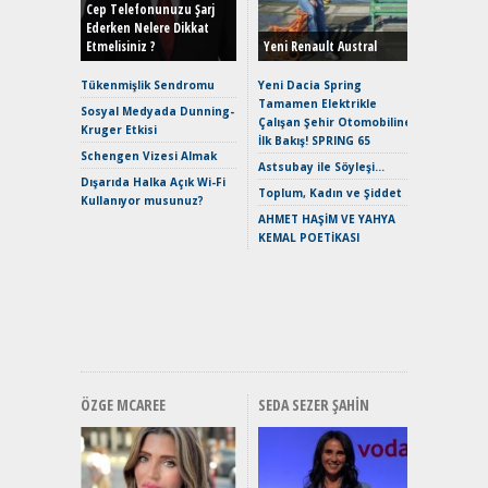
Hybrid (
Cep Telefonunuzu Şarj
Ederken Nelere Dikkat
Etmelisiniz ?
Yeni Renault Austral
Alpine A2
Çağın Ce
Tükenmişlik Sendromu
Yeni Dacia Spring
Tamamen Elektrikle
EAT8’e V
Sosyal Medyada Dunning-
Çalışan Şehir Otomobiline
Merhaba:
Kruger Etkisi
İlk Bakış! SPRING 65
Mild-Hyb
Schengen Vizesi Almak
Verimli?
Astsubay ile Söyleşi…
Dışarıda Halka Açık Wi-Fi
Crossove
Toplum, Kadın ve Şiddet
Kullanıyor musunuz?
Yaramaz
AHMET HAŞİM VE YAHYA
Puma ST
KEMAL POETİKASI
Yakıyor 
Mercede
ve En Yakı
Premium 
Hızlı Şar
ÖZGE MCAREE
SEDA SEZER ŞAHIN