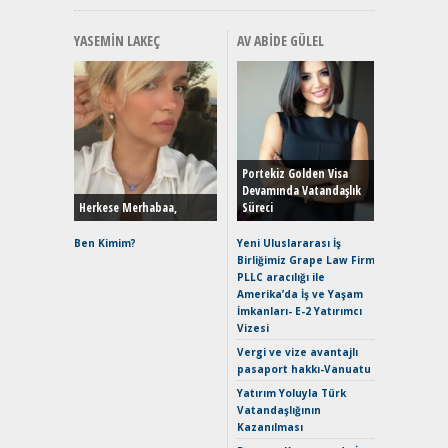
YASEMIN LAKEÇ
AV ABIDE GÜLEL
Alınır M
Durulma
Yönleriy
Hybrid (
Portekiz Golden Visa
Devamında Vatandaşlık
Herkese Merhabaa,
Süreci
Alpine A2
Çağın Ce
Ben Kimim?
Yeni Uluslararası İş
Birliğimiz Grape Law Firm
EAT8’e V
PLLC aracılığı ile
Merhaba:
Amerika’da İş ve Yaşam
Mild-Hyb
İmkanları- E-2 Yatırımcı
Verimli?
Vizesi
Crossove
Vergi ve vize avantajlı
Yaramaz
pasaport hakkı-Vanuatu
Puma ST
Yakıyor 
Yatırım Yoluyla Türk
Vatandaşlığının
Mercede
Kazanılması
ve En Yakı