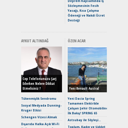
Premium 
Deprem Kapsamında İş
Hızlı Şar
Sözleşmesinin Fesih
Yasağı, Kısa Çalışma
Ödeneği ve Nakdi Ücret
Desteği
AYKUT ALTINDAĞ
ÖZEN ACAR
Alınır M
Durulma
Yönleriy
Hybrid (
Cep Telefonunuzu Şarj
Ederken Nelere Dikkat
Etmelisiniz ?
Yeni Renault Austral
Alpine A2
Çağın Ce
Tükenmişlik Sendromu
Yeni Dacia Spring
Tamamen Elektrikle
EAT8’e V
Sosyal Medyada Dunning-
Çalışan Şehir Otomobiline
Merhaba:
Kruger Etkisi
İlk Bakış! SPRING 65
Mild-Hyb
Schengen Vizesi Almak
Verimli?
Astsubay ile Söyleşi…
Dışarıda Halka Açık Wi-Fi
Crossove
Toplum, Kadın ve Şiddet