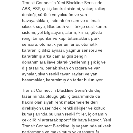
Transit Connect’in Yeni Blackline Serisi’nde
ABS, ESP, çekiş kontrol sistemi, yokuş kalkış
desteği, sürücü ve yolcu ön ve yan
havayastıkları, ısıtmalı ön cam ve ısıtmalı
silecek suyu, Bluetooth ve Türkçe sesli kontrol
sistemi, yol bilgisayarı, alarm, klima, gövde
rengi tamponlar ve kapı tutamakları, park
sensörü, otomatik yanan farlar, otomatik
kararan iç dikiz aynası, yağmur sensörü ve
karartılmış arka camlar gibi zengin
donanımlara ilave olarak yenilenmiş şık iç ve
dış tasarım, parlak siyah ön ızgara ve yan
aynalar, siyah renkli tavan rayları ve yan
basamaklar, karartılmış ön farlar bulunuyor.
Transit Connect’in Blackline Serisi’nde dış
tasarımında olduğu gibi iç tasarımında da
hakim olan siyah renk malzemelerle deri
direksiyon üzerindeki renkli dikişler ve koltuk
kumaşlarında bulunan renkli fitiller, iç ortamın
çekiciliğini artırarak sportif bir hava katıyor. Yeni
Transit Connect Blackline, iş yaşamında yüksek
performans ve maksimum yakıt tasarrufu