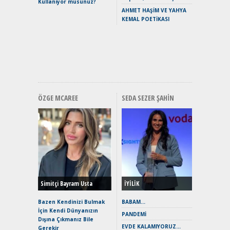
Kullanıyor musunuz?
Yaramaz
AHMET HAŞİM VE YAHYA
Puma ST
KEMAL POETİKASI
Yakıyor 
Mercede
ve En Yakı
Premium 
Hızlı Şar
ÖZGE MCAREE
SEDA SEZER ŞAHIN
Alınır M
Durulma
Yönleriy
Hybrid (
Simitçi Bayram Usta
İYİLİK
Alpine A2
Çağın Ce
Bazen Kendinizi Bulmak
BABAM…
İçin Kendi Dünyanızın
EAT8’e V
PANDEMİ
Dışına Çıkmanız Bile
Merhaba:
EVDE KALAMIYORUZ…
Gerekir