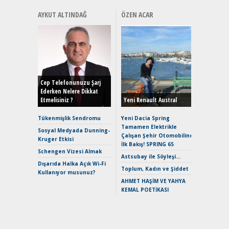
AYKUT ALTINDAĞ
ÖZEN ACAR
Alınır M
Durulma
Yönleriy
Hybrid (
Cep Telefonunuzu Şarj
Ederken Nelere Dikkat
Etmelisiniz ?
Yeni Renault Austral
Alpine A2
Çağın Ce
Tükenmişlik Sendromu
Yeni Dacia Spring
Tamamen Elektrikle
EAT8’e V
Sosyal Medyada Dunning-
Çalışan Şehir Otomobiline
Merhaba:
Kruger Etkisi
İlk Bakış! SPRING 65
Mild-Hyb
Schengen Vizesi Almak
Verimli?
Astsubay ile Söyleşi…
Dışarıda Halka Açık Wi-Fi
Crossove
Toplum, Kadın ve Şiddet
Kullanıyor musunuz?
Yaramaz
AHMET HAŞİM VE YAHYA
Puma ST
KEMAL POETİKASI
Yakıyor 
Mercede
ve En Yakı
Premium 