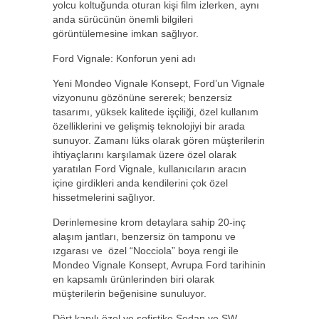
yolcu koltuğunda oturan kişi film izlerken, aynı
anda sürücünün önemli bilgileri
görüntülemesine imkan sağlıyor.
Ford Vignale: Konforun yeni adı
Yeni Mondeo Vignale Konsept, Ford’un Vignale
vizyonunu gözönüne sererek; benzersiz
tasarımı, yüksek kalitede işçiliği, özel kullanım
özelliklerini ve gelişmiş teknolojiyi bir arada
sunuyor. Zamanı lüks olarak gören müşterilerin
ihtiyaçlarını karşılamak üzere özel olarak
yaratılan Ford Vignale, kullanıcıların aracın
içine girdikleri anda kendilerini çok özel
hissetmelerini sağlıyor.
Derinlemesine krom detaylara sahip 20-inç
alaşım jantları, benzersiz ön tamponu ve
ızgarası ve özel “Nocciola” boya rengi ile
Mondeo Vignale Konsept, Avrupa Ford tarihinin
en kapsamlı ürünlerinden biri olarak
müşterilerin beğenisine sunuluyor.
Dört kapılı özel ve sofistike Sedan ve SW