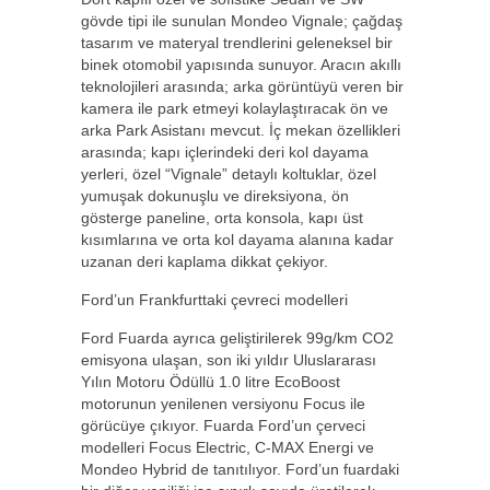
gövde tipi ile sunulan Mondeo Vignale; çağdaş
tasarım ve materyal trendlerini geleneksel bir
binek otomobil yapısında sunuyor. Aracın akıllı
teknolojileri arasında; arka görüntüyü veren bir
kamera ile park etmeyi kolaylaştıracak ön ve
arka Park Asistanı mevcut. İç mekan özellikleri
arasında; kapı içlerindeki deri kol dayama
yerleri, özel “Vignale” detaylı koltuklar, özel
yumuşak dokunuşlu ve direksiyona, ön
gösterge paneline, orta konsola, kapı üst
kısımlarına ve orta kol dayama alanına kadar
uzanan deri kaplama dikkat çekiyor.
Ford’un Frankfurttaki çevreci modelleri
Ford Fuarda ayrıca geliştirilerek 99g/km CO2
emisyona ulaşan, son iki yıldır Uluslararası
Yılın Motoru Ödüllü 1.0 litre EcoBoost
motorunun yenilenen versiyonu Focus ile
görücüye çıkıyor. Fuarda Ford’un çerveci
modelleri Focus Electric, C-MAX Energi ve
Mondeo Hybrid de tanıtılıyor. Ford’un fuardaki