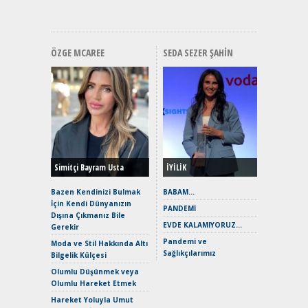
Hızlı Şar
ÖZGE MCAREE
SEDA SEZER ŞAHIN
Alınır M
Durulma
Yönleriy
Hybrid (
Simitçi Bayram Usta
İYİLİK
Alpine A2
Çağın Ce
Bazen Kendinizi Bulmak
BABAM…
İçin Kendi Dünyanızın
EAT8’e V
PANDEMİ
Dışına Çıkmanız Bile
Merhaba:
EVDE KALAMIYORUZ…
Gerekir
Mild-Hyb
Pandemi ve
Verimli?
Moda ve Stil Hakkında Altı
Sağlıkçılarımız
Bilgelik Külçesi
Crossove
Yaramaz
Olumlu Düşünmek veya
Puma ST
Olumlu Hareket Etmek
Yakıyor 
Hareket Yoluyla Umut