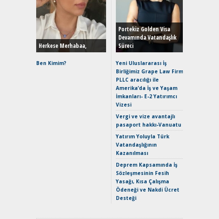
Alınır M
Durulma
Yönleriy
Hybrid (
Portekiz Golden Visa
Devamında Vatandaşlık
Herkese Merhabaa,
Süreci
Alpine A2
Çağın Ce
Ben Kimim?
Yeni Uluslararası İş
Birliğimiz Grape Law Firm
EAT8’e V
PLLC aracılığı ile
Merhaba:
Amerika’da İş ve Yaşam
Mild-Hyb
İmkanları- E-2 Yatırımcı
Verimli?
Vizesi
Crossove
Vergi ve vize avantajlı
Yaramaz
pasaport hakkı-Vanuatu
Puma ST
Yakıyor 
Yatırım Yoluyla Türk
Vatandaşlığının
Mercede
Kazanılması
ve En Yakı
Premium 
Deprem Kapsamında İş
Hızlı Şar
Sözleşmesinin Fesih
Yasağı, Kısa Çalışma
Ödeneği ve Nakdi Ücret
Desteği