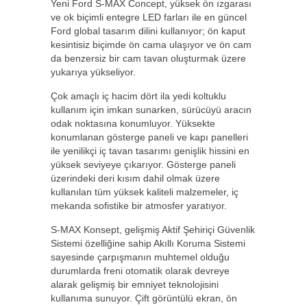
Yeni Ford S-MAX Concept, yüksek ön ızgarası
ve ok biçimli entegre LED farları ile en güncel
Ford global tasarım dilini kullanıyor; ön kaput
kesintisiz biçimde ön cama ulaşıyor ve ön cam
da benzersiz bir cam tavan oluşturmak üzere
yukarıya yükseliyor.
Çok amaçlı iç hacim dört ila yedi koltuklu
kullanım için imkan sunarken, sürücüyü aracın
odak noktasına konumluyor. Yüksekte
konumlanan gösterge paneli ve kapı panelleri
ile yenilikçi iç tavan tasarımı genişlik hissini en
yüksek seviyeye çıkarıyor. Gösterge paneli
üzerindeki deri kısım dahil olmak üzere
kullanılan tüm yüksek kaliteli malzemeler, iç
mekanda sofistike bir atmosfer yaratıyor.
S-MAX Konsept, gelişmiş Aktif Şehiriçi Güvenlik
Sistemi özelliğine sahip Akıllı Koruma Sistemi
sayesinde çarpışmanın muhtemel olduğu
durumlarda freni otomatik olarak devreye
alarak gelişmiş bir emniyet teknolojisini
kullanıma sunuyor. Çift görüntülü ekran, ön