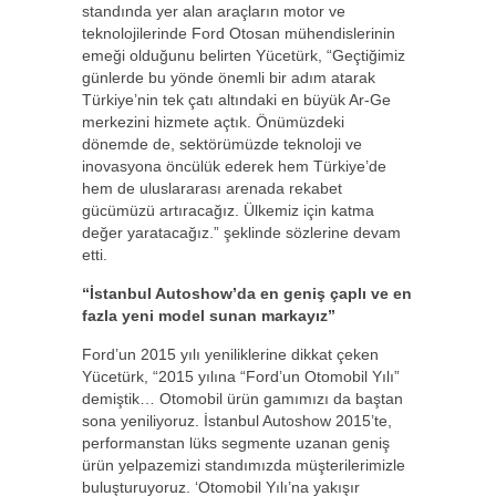
standında yer alan araçların motor ve
teknolojilerinde Ford Otosan mühendislerinin
emeği olduğunu belirten Yücetürk, “Geçtiğimiz
günlerde bu yönde önemli bir adım atarak
Türkiye’nin tek çatı altındaki en büyük Ar-Ge
merkezini hizmete açtık. Önümüzdeki
dönemde de, sektörümüzde teknoloji ve
inovasyona öncülük ederek hem Türkiye’de
hem de uluslararası arenada rekabet
gücümüzü artıracağız. Ülkemiz için katma
değer yaratacağız.” şeklinde sözlerine devam
etti.
“İstanbul Autoshow’da en geniş çaplı ve en
fazla yeni model sunan markayız”
Ford’un 2015 yılı yeniliklerine dikkat çeken
Yücetürk, “2015 yılına “Ford’un Otomobil Yılı”
demiştik… Otomobil ürün gamımızı da baştan
sona yeniliyoruz. İstanbul Autoshow 2015’te,
performanstan lüks segmente uzanan geniş
ürün yelpazemizi standımızda müşterilerimizle
buluşturuyoruz. ‘Otomobil Yılı’na yakışır