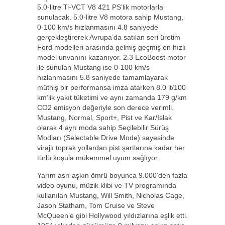
5.0-litre Ti-VCT V8 421 PS’lik motorlarla
sunulacak. 5.0-litre V8 motora sahip Mustang,
0-100 km/s hızlanmasını 4.8 saniyede
gerçekleştirerek Avrupa’da satılan seri üretim
Ford modelleri arasında gelmiş geçmiş en hızlı
model unvanını kazanıyor. 2.3 EcoBoost motor
ile sunulan Mustang ise 0-100 km/s
hızlanmasını 5.8 saniyede tamamlayarak
müthiş bir performansa imza atarken 8.0 lt/100
km’lik yakıt tüketimi ve aynı zamanda 179 g/km
CO2 emisyon değeriyle son derece verimli.
Mustang, Normal, Sport+, Pist ve Kar/Islak
olarak 4 ayrı moda sahip Seçilebilir Sürüş
Modları (Selectable Drive Mode) sayesinde
virajlı toprak yollardan pist şartlarına kadar her
türlü koşula mükemmel uyum sağlıyor.
Yarım asrı aşkın ömrü boyunca 9.000’den fazla
video oyunu, müzik klibi ve TV programında
kullanılan Mustang, Will Smith, Nicholas Cage,
Jason Statham, Tom Cruise ve Steve
McQueen’e gibi Hollywood yıldızlarına eşlik etti.