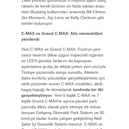
1964 yılından günümüze 9 milyonu aşkın satış
rakamı ile kendi türünün en fazla satılan aracı
olan Mustang kullanıcıları arasında Bill Clinton,
Jim Morrison, Jay Leno ve Kelly Clarkson gibi
isimler bulunuyor.
C-MAX ve Grand C-MAX: Aile otomobilleri
yenilendi
Yeni C-MAX ve Grand C-MAX, Ford’un yeni
cesur tasarım diline uygun trapezoid ızgarası
ve LED’li gündüz farlarını da kapsayan
aydınlatma grubu ile dikkat çeken yeni yüzüyle
Türkiye pazarında satışa sunuldu. Ailelerin
daha konforlu yolculuklar gerçekleştirmesi için
akıllı çözümler sunan C-MAX modelleri, akıllı
bagaj kapağı ile donatılarak
sınıfında bir ilki
gerçekleştiriyor
. Yeni 5 kişilik C-MAX ve 7
kişilik Grand C-MAX’te ayrıca paralel park
yanında dikey olarak park etmeye de imkan
tanıyan Gelişmiş Otomatik Park Sistemi ve 50
km/s’ye kadar hızda çalışan geliştirilmiş Aktif
Şehir İçi Güvenlik Sistemi mevcut. C-MAX ve