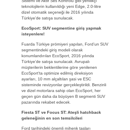
Sistemi ve Aktif Ses Kontrolü gibi yenilikçi
teknolojilerin kullanıldığı yeni Edge, 2.0-litre
dizel otomatik seçeneği ile 2016 yılında
Türkiye’de satışa sunulacak.
EcoSport: SUV segmentine giriş yapmak
isteyenlere!
Fuarda Türkiye prömiyeri yapılan, Ford’un SUV
segmentindeki giriş modeli olarak
konumlandırılan EcoSport, 2016 yılında
Türkiye’de satışa sunulacak. Avrupalı
müşterilerin beklentilerine göre yenilenen
EcoSport’ta optimize edilmiş direksiyon
ayarları, 10 mm alçaltılan şasi ve ESC
sisteminde revizyonlar gerçekleştirildi. Benzinli
ve dizel motorlara sahip olan EcoSport, her
geçen gün daha da büyüyen B segmenti SUV
pazarında rekabet edecek.
Fiesta ST ve Focus ST: Ateşli hatchback
geleneğinin en son temsilcileri
Ford tarihindeki önemli mihenk taşları