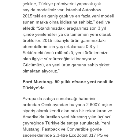
şekilde, Türkiye prömiyerini yapacak çok
sayıda modelimiz var. İstanbul Autoshow
2015’teki en geniş çaplı ve en fazla yeni modeli
sunan marka olma iddiasına sahibiz.” dedi ve
ekledi: “Standımızdaki araçlarımız son 3 yıl
içinde yenilendiler ya da tamamen yeni olarak
üretildiler. 2015 itibariyle ürün gamımızdaki
otomobillerimizin yaş ortalaması 0,8 yıl.
Sektördeki öncü rolümüzü, yeni ürünlerimize
olan ilgiyle sürdüreceğimizi inanıyoruz.
Gücümüzü, en yeni ürün gamına sahip şirket
olmaktan alıyoruz.”
Ford Mustang: 50 yıllık efsane yeni nesli ile
Türkiye’de
Avrupa’da satışa sunulacağı haberinin
ardından Ocak ayından bu yana 2.600’ü aşkın
sipariş alarak kendi alanında bir rekor kıran ve
Amerika’da üretilen yeni Mustang yılın üçüncü
çeyreğinde Türkiye’de satışa sunulacak. Yeni
Mustang, Fastback ve Convertible gövde
seçeneklerinde 2.3-litre EcoBoost 317 PS ve