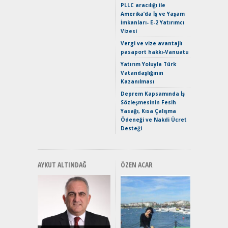
PLLC aracılığı ile
Merhaba:
Amerika’da İş ve Yaşam
Mild-Hyb
İmkanları- E-2 Yatırımcı
Verimli?
Vizesi
Crossove
Vergi ve vize avantajlı
Yaramaz
pasaport hakkı-Vanuatu
Puma ST
Yakıyor 
Yatırım Yoluyla Türk
Vatandaşlığının
Mercede
Kazanılması
ve En Yakı
Premium 
Deprem Kapsamında İş
Hızlı Şar
Sözleşmesinin Fesih
Yasağı, Kısa Çalışma
Ödeneği ve Nakdi Ücret
Desteği
AYKUT ALTINDAĞ
ÖZEN ACAR
Alınır M
Durulma
Yönleriy