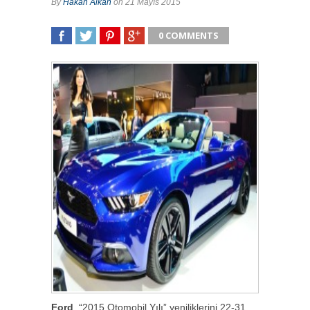
By
Hakan Alkan
on 21 Mayıs 2015
0 COMMENTS
SHARE
TWEET
SHARE
SHARE
Ford
, “2015 Otomobil Yılı” yeniliklerini 22-31