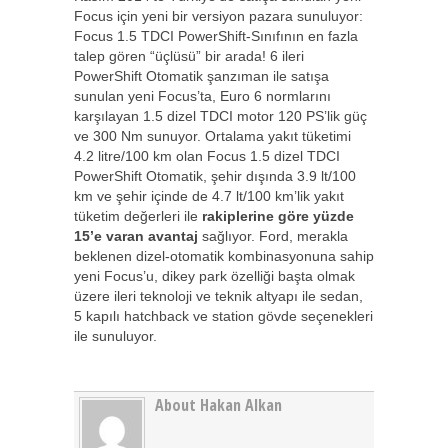
Focus için yeni bir versiyon pazara sunuluyor:
Focus 1.5 TDCI PowerShift-Sınıfının en fazla
talep gören “üçlüsü” bir arada! 6 ileri
PowerShift Otomatik şanzıman ile satışa
sunulan yeni Focus’ta, Euro 6 normlarını
karşılayan 1.5 dizel TDCI motor 120 PS’lik güç
ve 300 Nm sunuyor. Ortalama yakıt tüketimi
4.2 litre/100 km olan Focus 1.5 dizel TDCI
PowerShift Otomatik, şehir dışında 3.9 lt/100
km ve şehir içinde de 4.7 lt/100 km’lik yakıt
tüketim değerleri ile
rakiplerine göre yüzde
15’e varan avantaj
sağlıyor. Ford, merakla
beklenen dizel-otomatik kombinasyonuna sahip
yeni Focus’u, dikey park özelliği başta olmak
üzere ileri teknoloji ve teknik altyapı ile sedan,
5 kapılı hatchback ve station gövde seçenekleri
ile sunuluyor.
About Hakan Alkan