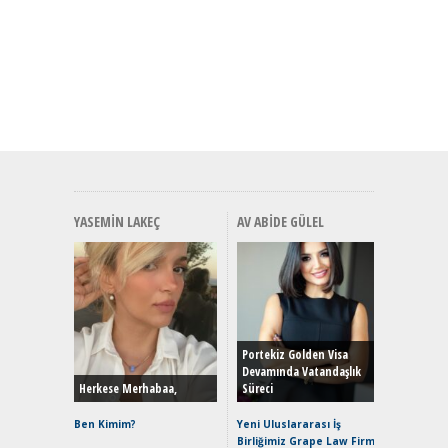
YASEMIN LAKEÇ
AV ABIDE GÜLEL
Alınır M
Durulma
Yönleriy
Hybrid (
Portekiz Golden Visa
Devamında Vatandaşlık
Herkese Merhabaa,
Süreci
Alpine A2
Çağın Ce
Ben Kimim?
Yeni Uluslararası İş
Birliğimiz Grape Law Firm
EAT8’e V