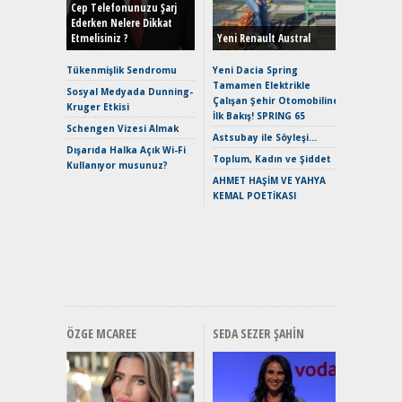
Hybrid (
Cep Telefonunuzu Şarj
Ederken Nelere Dikkat
Etmelisiniz ?
Yeni Renault Austral
Alpine A2
Çağın Ce
Tükenmişlik Sendromu
Yeni Dacia Spring
Tamamen Elektrikle
EAT8’e V
Sosyal Medyada Dunning-
Çalışan Şehir Otomobiline
Merhaba:
Kruger Etkisi
İlk Bakış! SPRING 65
Mild-Hyb
Schengen Vizesi Almak
Verimli?
Astsubay ile Söyleşi…
Dışarıda Halka Açık Wi-Fi
Crossove
Toplum, Kadın ve Şiddet
Kullanıyor musunuz?
Yaramaz
AHMET HAŞİM VE YAHYA
Puma ST
KEMAL POETİKASI
Yakıyor 
Mercede
ve En Yakı
Premium 
Hızlı Şar
ÖZGE MCAREE
SEDA SEZER ŞAHIN