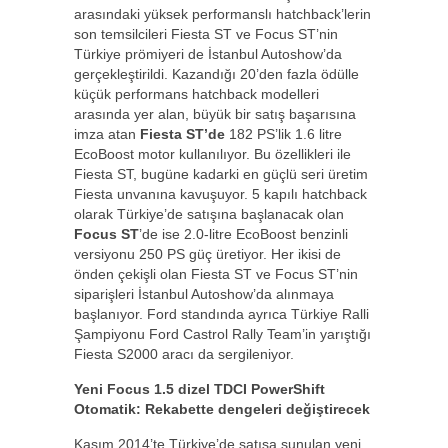
arasındaki yüksek performanslı hatchback’lerin
son temsilcileri Fiesta ST ve Focus ST’nin
Türkiye prömiyeri de İstanbul Autoshow’da
gerçekleştirildi. Kazandığı 20’den fazla ödülle
küçük performans hatchback modelleri
arasında yer alan, büyük bir satış başarısına
imza atan
Fiesta ST’de
182 PS’lik 1.6 litre
EcoBoost motor kullanılıyor. Bu özellikleri ile
Fiesta ST, bugüne kadarki en güçlü seri üretim
Fiesta unvanına kavuşuyor. 5 kapılı hatchback
olarak Türkiye’de satışına başlanacak olan
Focus ST
’de ise 2.0-litre EcoBoost benzinli
versiyonu 250 PS güç üretiyor. Her ikisi de
önden çekişli olan Fiesta ST ve Focus ST’nin
siparişleri İstanbul Autoshow’da alınmaya
başlanıyor. Ford standında ayrıca Türkiye Ralli
Şampiyonu Ford Castrol Rally Team’in yarıştığı
Fiesta S2000 aracı da sergileniyor.
Yeni Focus 1.5 dizel TDCI PowerShift
Otomatik: Rekabette dengeleri değiştirecek
Kasım 2014’te Türkiye’de satışa sunulan yeni