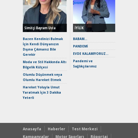
Alınır M
Durulma
Yönleriy
Hybrid (
Simitçi Bayram Usta
İYİLİK
Alpine A2
Çağın Ce
Bazen Kendinizi Bulmak
BABAM…
İçin Kendi Dünyanızın
EAT8’e V
PANDEMİ
Dışına Çıkmanız Bile
Merhaba:
EVDE KALAMIYORUZ…
Gerekir
Mild-Hyb
Pandemi ve
Verimli?
Moda ve Stil Hakkında Altı
Sağlıkçılarımız
Bilgelik Külçesi
Crossove
Yaramaz
Olumlu Düşünmek veya
Puma ST
Olumlu Hareket Etmek
Yakıyor 
Hareket Yoluyla Umut
Mercede
Yaratmak İçin 3 Dakika
ve En Yakı
Yeterli
Premium 
Hızlı Şar
Anasayfa
Haberler
Test Merkezi
Kampanyalar
Motor Sporları
Röportaj