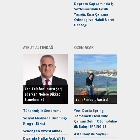
Premium 
Deprem Kapsamında İş
Hızlı Şar
Sözleşmesinin Fesih
Yasağı, Kısa Çalışma
Ödeneği ve Nakdi Ücret
Desteği
AYKUT ALTINDAĞ
ÖZEN ACAR
Alınır M
Durulma
Yönleriy
Hybrid (
Cep Telefonunuzu Şarj
Ederken Nelere Dikkat
Etmelisiniz ?
Yeni Renault Austral
Alpine A2
Çağın Ce
Tükenmişlik Sendromu
Yeni Dacia Spring
Tamamen Elektrikle
EAT8’e V
Sosyal Medyada Dunning-
Çalışan Şehir Otomobiline
Merhaba:
Kruger Etkisi
İlk Bakış! SPRING 65
Mild-Hyb
Schengen Vizesi Almak
Verimli?
Astsubay ile Söyleşi…
Dışarıda Halka Açık Wi-Fi