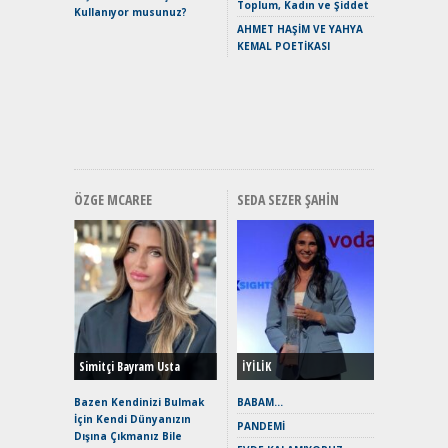
Crossove
Toplum, Kadın ve Şiddet
Kullanıyor musunuz?
Yaramaz
AHMET HAŞİM VE YAHYA
Puma ST
KEMAL POETİKASI
Yakıyor 
Mercede
ve En Yakı
Premium 
Hızlı Şar
ÖZGE MCAREE
SEDA SEZER ŞAHIN
Alınır M
Durulma
Yönleriy
Hybrid (
Simitçi Bayram Usta
İYİLİK
Alpine A2
Çağın Ce
Bazen Kendinizi Bulmak
BABAM…
İçin Kendi Dünyanızın
EAT8’e V
PANDEMİ
Dışına Çıkmanız Bile
Merhaba: