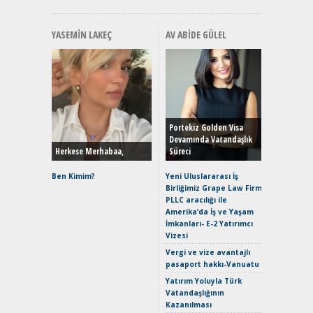
YASEMIN LAKEÇ
AV ABIDE GÜLEL
Alınır M
Durulma
Yönleriy
Hybrid (
Portekiz Golden Visa
Devamında Vatandaşlık
Herkese Merhabaa,
Süreci
Alpine A2
Çağın Ce
Ben Kimim?
Yeni Uluslararası İş
Birliğimiz Grape Law Firm
EAT8’e V
PLLC aracılığı ile
Merhaba:
Amerika’da İş ve Yaşam
Mild-Hyb
İmkanları- E-2 Yatırımcı
Verimli?
Vizesi
Crossove
Vergi ve vize avantajlı
Yaramaz
pasaport hakkı-Vanuatu
Puma ST
Yakıyor 
Yatırım Yoluyla Türk
Vatandaşlığının
Mercede
Kazanılması
ve En Yakı