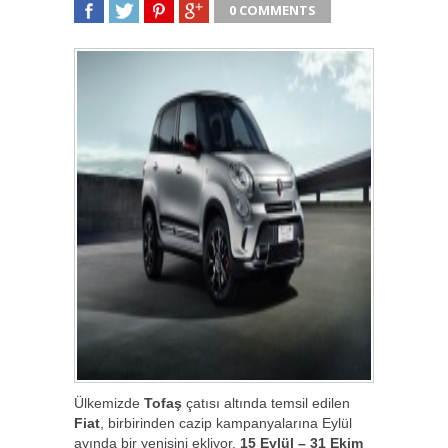
0 COMMENTS
SHARE
TWEET
SHARE
SHARE
Ülkemizde
Tofaş
çatısı altında temsil edilen
Fiat
, birbirinden cazip kampanyalarına Eylül
ayında bir yenisini ekliyor.
15 Eylül – 31 Ekim