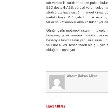
adı verilen iki farklı donanım paketi bu
EBD destekli ABS, sürücü ve ön yolcu hav
sürücü diz havayastığı, manuel klima, gö
metalik boya, MP3 çalarlı müzik sistemi, 
farlar ve katlanabilir arka koltuklar yer al
Günümüzün metropol insanının taleplerini
tasarımı, gerek kompakt boyutları ve çevr
başarıyla taşımasının yanı sıra sürücü d
ve Euro NCAP testlerinden aldığı 5 yıld
olduğunu ispatlıyor.
About Hakan Alkan
LEAVE A REPLY