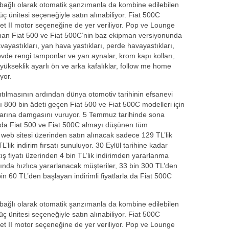
 bağlı olarak otomatik şanzımanla da kombine edilebilen
üç ünitesi seçeneğiyle satın alınabiliyor. Fiat 500C
ijet II motor seçeneğine de yer veriliyor. Pop ve Lounge
lunan Fiat 500 ve Fiat 500C’nin baz ekipman versiyonunda
ayastıkları, yan hava yastıkları, perde havayastıkları,
vde rengi tamponlar ve yan aynalar, krom kapı kolları,
yükseklik ayarlı ön ve arka kafalıklar, follow me home
ıyor.
ıtılmasının ardından dünya otomotiv tarihinin efsanevi
rı 800 bin âdeti geçen Fiat 500 ve Fiat 500C modelleri için
ylarına damgasını vuruyor. 5 Temmuz tarihinde sona
a Fiat 500 ve Fiat 500C almayı düşünen tüm
 web sitesi üzerinden satın alınacak sadece 129 TL’lik
lik indirim fırsatı sunuluyor. 30 Eylül tarihine kadar
ış fiyatı üzerinden 4 bin TL’lik indirimden yararlanma
a hızlıca yararlanacak müşteriler, 33 bin 300 TL’den
 bin 60 TL’den başlayan indirimli fiyatlarla da Fiat 500C
 bağlı olarak otomatik şanzımanla da kombine edilebilen
üç ünitesi seçeneğiyle satın alınabiliyor. Fiat 500C
ijet II motor seçeneğine de yer veriliyor. Pop ve Lounge