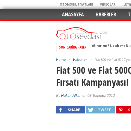
OTOMOBİL FİYATLARI
VİDEOLAR
İLETİ
ANASAYFA
HABERLER
T
SON DAKIKA HABER
Alpine A290 GTS: Diji
EAT8’e Veda, Elektriğ
Home
>
Haberler
>
Fiat 500 ve Fiat 500C’ye
Crossover Dünyasını
Fiat 500 ve Fiat 500
Mercedes-Benz Otomoti
Fırsatı Kampanyası!
Keskin Hatlar, GR Ru
Geleceğin Kompakt El
By
Hakan Alkan
on 03 Temmuz 2012
Pazarın Lideri, Jurini
Hem Şehirli Hem Tasa
SHARE
TWEET
S
TURKA’nın Dev Ağı İçin
Alınır mı? Uzak mı D