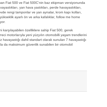
lunan Fiat 500 ve Fiat 500C’nin baz ekipman versiyonunda
ayastıkları, yan hava yastıkları, perde havayastıkları,
vde rengi tamponlar ve yan aynalar, krom kapı kolları,
yükseklik ayarlı ön ve arka kafalıklar, follow me home
ıyor.
 karşılayabilen özelliklere sahip Fiat 500, gerek
eci motorlarıyla yeni yüzyılın otomobilli yaşam trendlerini
iz havayastığı dahil standart olarak sunulan 7 havayastığı
ızla da maksimum güvenlik sunabilen bir otomobil