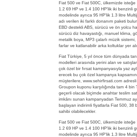
Fiat 500 ve Fiat 500C, ülkemizde isteğe
1.2 69 HP ve 1.4 100 HP’lik iki benzinli g
modelinde ayrıca 95 HP’lik 1.3 litre Mult
adı verilen iki farklı donanım paketi bu
EBD destekli ABS, sürücü ve ön yolcu hav
sürücü diz havayastığı, manuel klima, gö
metalik boya, MP3 çalarlı müzik sistemi, 
farlar ve katlanabilir arka koltuklar yer al
Fiat Türkiye, 5 yıl önce tüm dünyada tan
modelleri arasında yerini alan ve satışla
çok özel bir fırsat kampanyasıyla yaz a
erecek bu çok özel kampanya kapsamınd
müşterilere, www.sehirfirsati.com adresli
Groupon kuponu karşılığında tam 4 bin TL’
geçerli olacak biçimde anahtar teslim sat
imkânı sunan kampanyadan Temmuz ayınd
başlayan indirimli fiyatlarla Fiat 500, 38
sahibi olabilecekler.
Fiat 500 ve Fiat 500C, ülkemizde isteğe
1.2 69 HP ve 1.4 100 HP’lik iki benzinli g
modelinde ayrıca 95 HP’lik 1.3 litre Mult