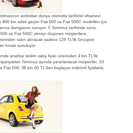
ıtılmasının ardından dünya otomotiv tarihinin efsanevi
rı 800 bin adeti geçen Fiat 500 ve Fiat 500C modelleri için
ylarına damgasını vuruyor. 5 Temmuz tarihinde sona
500 ve Fiat 500C almayı düşünen müşterilere,
üzerinden satın alınacak sadece 129 TL’lik Groupon
im fırsatı sunuluyor.
imde anahtar teslim satış fiyatı üzerinden 4 bin TL’lik
mpanyadan Temmuz ayında yararlanacak müşteriler, 33
la Fiat 500, 38 bin 60 TL’den başlayan indirimli fiyatlarla