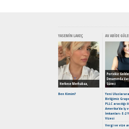
YASEMIN LAKEÇ
AV ABIDE GÜLE
Portekiz Golde
Devamında Vat
Herkese Merhabaa,
Süreci
Ben Kimim?
Yeni Uluslarara
Birliğimiz Grap
PLLC aracılığı i
Amerika’da İş 
İmkanları- E-2 
Vizesi
Vergi ve vize a