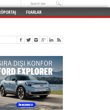
RÖPORTAJ
FUARLAR
Açıldı
!
!