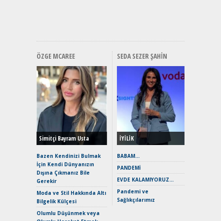
ve En Yakı
Premium 
Hızlı Şar
ÖZGE MCAREE
SEDA SEZER ŞAHIN
Alınır M
Durulma
Yönleriy
Hybrid (
Simitçi Bayram Usta
İYİLİK
Alpine A2
Çağın Ce
Bazen Kendinizi Bulmak
BABAM…
İçin Kendi Dünyanızın
EAT8’e V
PANDEMİ
Dışına Çıkmanız Bile
Merhaba:
EVDE KALAMIYORUZ…
Gerekir
Mild-Hyb
Pandemi ve
Verimli?
Moda ve Stil Hakkında Altı
Sağlıkçılarımız
Bilgelik Külçesi
Crossove
Yaramaz
Olumlu Düşünmek veya
Puma ST