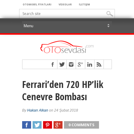
OTOMOBİL FİYATLARI
VİDEOLAR
İLETİŞİM
Ferrari’den 720 HP’lik
Cenevre Bombası
By
Hakan Alkan
on 24 Şubat 2018
0 COMMENTS
SHARE
TWEET
SHARE
SHARE