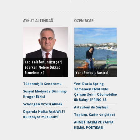
AYKUT ALTINDAĞ
ÖZEN ACAR
Alınır M
Durulma
Yönleriy
Hybrid (
Cep Telefonunuzu Şarj
Ederken Nelere Dikkat
Etmelisiniz ?
Yeni Renault Austral
Alpine A2
Çağın Ce
Tükenmişlik Sendromu
Yeni Dacia Spring
Tamamen Elektrikle
EAT8’e V
Sosyal Medyada Dunning-
Çalışan Şehir Otomobiline
Merhaba:
Kruger Etkisi
İlk Bakış! SPRING 65
Mild-Hyb
Schengen Vizesi Almak
Verimli?
Astsubay ile Söyleşi…
Dışarıda Halka Açık Wi-Fi
Crossove
Toplum, Kadın ve Şiddet
Kullanıyor musunuz?
Yaramaz
AHMET HAŞİM VE YAHYA
Puma ST
KEMAL POETİKASI
Yakıyor 
Mercede