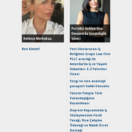
Alınır M
Durulma
Yönleriy
Hybrid (
Portekiz Golden Visa
Devamında Vatandaşlık
Herkese Merhabaa,
Süreci
Alpine A2
Çağın Ce
Ben Kimim?
Yeni Uluslararası İş
Birliğimiz Grape Law Firm
EAT8’e V
PLLC aracılığı ile
Merhaba:
Amerika’da İş ve Yaşam
Mild-Hyb
İmkanları- E-2 Yatırımcı
Verimli?
Vizesi
Crossove
Vergi ve vize avantajlı
Yaramaz
pasaport hakkı-Vanuatu
Puma ST
Yakıyor 
Yatırım Yoluyla Türk
Vatandaşlığının
Mercede
Kazanılması
ve En Yakı
Premium 
Deprem Kapsamında İş
Hızlı Şar
Sözleşmesinin Fesih
Yasağı, Kısa Çalışma
Ödeneği ve Nakdi Ücret
Desteği