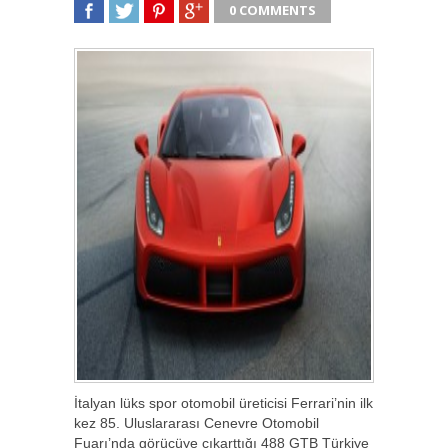
0 COMMENTS
SHARE
TWEET
SHARE
SHARE
İtalyan lüks spor otomobil üreticisi Ferrari’nin ilk
kez 85. Uluslararası Cenevre Otomobil
Fuarı’nda görücüye çıkarttığı 488 GTB Türkiye