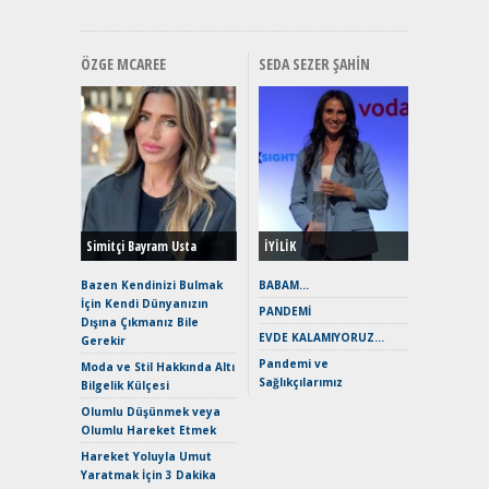
ÖZGE MCAREE
SEDA SEZER ŞAHIN
Alınır M
Durulma
Yönleriy
Hybrid (
Simitçi Bayram Usta
İYİLİK
Alpine A2
Çağın Ce
Bazen Kendinizi Bulmak
BABAM…
İçin Kendi Dünyanızın
EAT8’e V
PANDEMİ
Dışına Çıkmanız Bile
Merhaba:
EVDE KALAMIYORUZ…
Gerekir
Mild-Hyb
Pandemi ve
Verimli?
Moda ve Stil Hakkında Altı
Sağlıkçılarımız
Bilgelik Külçesi
Crossove
Yaramaz
Olumlu Düşünmek veya
Puma ST
Olumlu Hareket Etmek
Yakıyor 
Hareket Yoluyla Umut
Mercede
Yaratmak İçin 3 Dakika