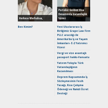
Durulma
Yönleriy
Hybrid (
Portekiz Golden Visa
Devamında Vatandaşlık
Herkese Merhabaa,
Süreci
Alpine A2
Çağın Ce
Ben Kimim?
Yeni Uluslararası İş
Birliğimiz Grape Law Firm
EAT8’e V
PLLC aracılığı ile
Merhaba:
Amerika’da İş ve Yaşam
Mild-Hyb
İmkanları- E-2 Yatırımcı
Verimli?
Vizesi
Crossove
Vergi ve vize avantajlı
Yaramaz
pasaport hakkı-Vanuatu
Puma ST
Yakıyor 
Yatırım Yoluyla Türk
Vatandaşlığının
Mercede
Kazanılması
ve En Yakı
Premium 
Deprem Kapsamında İş
Hızlı Şar
Sözleşmesinin Fesih
Yasağı, Kısa Çalışma
Ödeneği ve Nakdi Ücret
Desteği