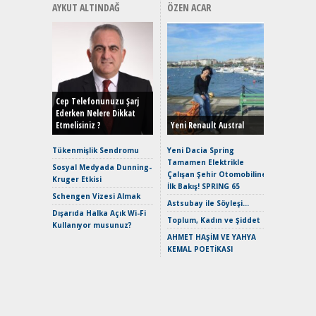
AYKUT ALTINDAĞ
ÖZEN ACAR
Alınır M
Durulma
Yönleriy
Hybrid (
Cep Telefonunuzu Şarj
Ederken Nelere Dikkat
Etmelisiniz ?
Yeni Renault Austral
Alpine A2
Çağın Ce
Tükenmişlik Sendromu
Yeni Dacia Spring
Tamamen Elektrikle
EAT8’e V
Sosyal Medyada Dunning-
Çalışan Şehir Otomobiline
Merhaba:
Kruger Etkisi
İlk Bakış! SPRING 65
Mild-Hyb
Schengen Vizesi Almak
Verimli?
Astsubay ile Söyleşi…
Dışarıda Halka Açık Wi-Fi
Crossove
Toplum, Kadın ve Şiddet
Kullanıyor musunuz?
Yaramaz
AHMET HAŞİM VE YAHYA
Puma ST
KEMAL POETİKASI
Yakıyor 
Mercede
ve En Yakı
Premium 
Hızlı Şar