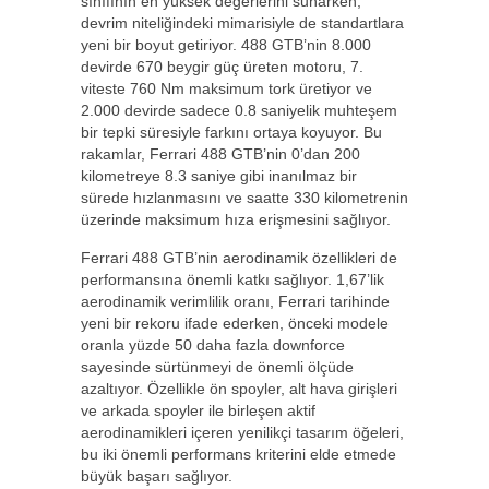
sınıfının en yüksek değerlerini sunarken,
devrim niteliğindeki mimarisiyle de standartlara
yeni bir boyut getiriyor. 488 GTB’nin 8.000
devirde 670 beygir güç üreten motoru, 7.
viteste 760 Nm maksimum tork üretiyor ve
2.000 devirde sadece 0.8 saniyelik muhteşem
bir tepki süresiyle farkını ortaya koyuyor. Bu
rakamlar, Ferrari 488 GTB’nin 0’dan 200
kilometreye 8.3 saniye gibi inanılmaz bir
sürede hızlanmasını ve saatte 330 kilometrenin
üzerinde maksimum hıza erişmesini sağlıyor.
Ferrari 488 GTB’nin aerodinamik özellikleri de
performansına önemli katkı sağlıyor. 1,67’lik
aerodinamik verimlilik oranı, Ferrari tarihinde
yeni bir rekoru ifade ederken, önceki modele
oranla yüzde 50 daha fazla downforce
sayesinde sürtünmeyi de önemli ölçüde
azaltıyor. Özellikle ön spoyler, alt hava girişleri
ve arkada spoyler ile birleşen aktif
aerodinamikleri içeren yenilikçi tasarım öğeleri,
bu iki önemli performans kriterini elde etmede
büyük başarı sağlıyor.