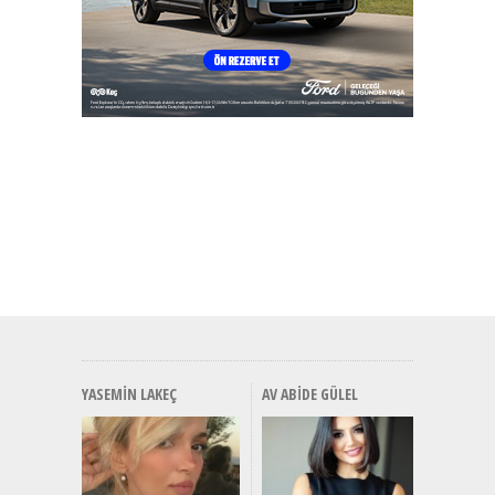
YASEMIN LAKEÇ
AV ABIDE GÜLEL
Alınır M