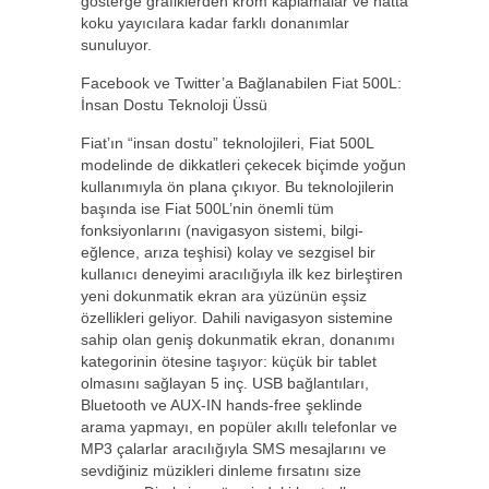
gösterge grafiklerden krom kaplamalar ve hatta
koku yayıcılara kadar farklı donanımlar
sunuluyor.
Facebook ve Twitter’a Bağlanabilen Fiat 500L:
İnsan Dostu Teknoloji Üssü
Fiat’ın “insan dostu” teknolojileri, Fiat 500L
modelinde de dikkatleri çekecek biçimde yoğun
kullanımıyla ön plana çıkıyor. Bu teknolojilerin
başında ise Fiat 500L’nin önemli tüm
fonksiyonlarını (navigasyon sistemi, bilgi-
eğlence, arıza teşhisi) kolay ve sezgisel bir
kullanıcı deneyimi aracılığıyla ilk kez birleştiren
yeni dokunmatik ekran ara yüzünün eşsiz
özellikleri geliyor. Dahili navigasyon sistemine
sahip olan geniş dokunmatik ekran, donanımı
kategorinin ötesine taşıyor: küçük bir tablet
olmasını sağlayan 5 inç. USB bağlantıları,
Bluetooth ve AUX-IN hands-free şeklinde
arama yapmayı, en popüler akıllı telefonlar ve
MP3 çalarlar aracılığıyla SMS mesajlarını ve
sevdiğiniz müzikleri dinleme fırsatını size