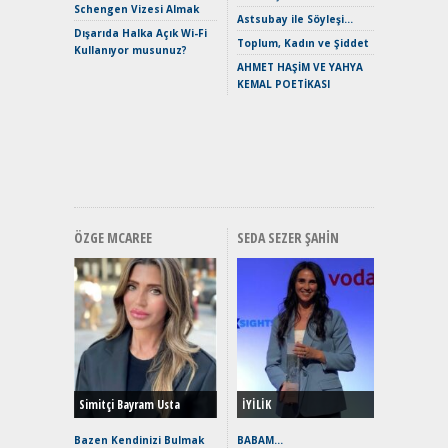
Schengen Vizesi Almak
Verimli?
Astsubay ile Söyleşi…
Dışarıda Halka Açık Wi-Fi
Crossove
Toplum, Kadın ve Şiddet
Kullanıyor musunuz?
Yaramaz
AHMET HAŞİM VE YAHYA
Puma ST
KEMAL POETİKASI
Yakıyor 
Mercede
ve En Yakı
Premium 
Hızlı Şar
ÖZGE MCAREE
SEDA SEZER ŞAHIN
Alınır M
Durulma
Yönleriy
Hybrid (
Simitçi Bayram Usta
İYİLİK
Alpine A2
Çağın Ce
Bazen Kendinizi Bulmak
BABAM…