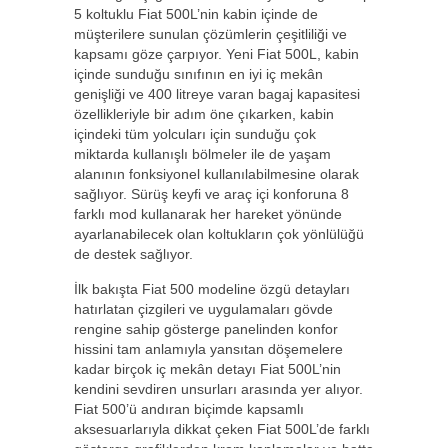
5 koltuklu Fiat 500L’nin kabin içinde de
müşterilere sunulan çözümlerin çeşitliliği ve
kapsamı göze çarpıyor. Yeni Fiat 500L, kabin
içinde sunduğu sınıfının en iyi iç mekân
genişliği ve 400 litreye varan bagaj kapasitesi
özellikleriyle bir adım öne çıkarken, kabin
içindeki tüm yolcuları için sunduğu çok
miktarda kullanışlı bölmeler ile de yaşam
alanının fonksiyonel kullanılabilmesine olarak
sağlıyor. Sürüş keyfi ve araç içi konforuna 8
farklı mod kullanarak her hareket yönünde
ayarlanabilecek olan koltukların çok yönlülüğü
de destek sağlıyor.
İlk bakışta Fiat 500 modeline özgü detayları
hatırlatan çizgileri ve uygulamaları gövde
rengine sahip gösterge panelinden konfor
hissini tam anlamıyla yansıtan döşemelere
kadar birçok iç mekân detayı Fiat 500L’nin
kendini sevdiren unsurları arasında yer alıyor.
Fiat 500’ü andıran biçimde kapsamlı
aksesuarlarıyla dikkat çeken Fiat 500L’de farklı