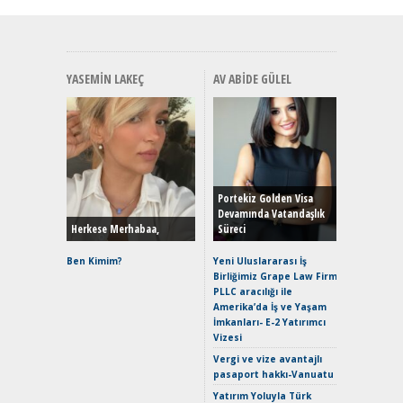
YASEMIN LAKEÇ
AV ABIDE GÜLEL
Alınır M
Durulma
Yönleriy
Hybrid (
Portekiz Golden Visa
Devamında Vatandaşlık
Herkese Merhabaa,
Süreci
Alpine A2
Çağın Ce
Ben Kimim?
Yeni Uluslararası İş
Birliğimiz Grape Law Firm
EAT8’e V
PLLC aracılığı ile
Merhaba:
Amerika’da İş ve Yaşam
Mild-Hyb
İmkanları- E-2 Yatırımcı
Verimli?
Vizesi
Crossove
Vergi ve vize avantajlı
Yaramaz
pasaport hakkı-Vanuatu
Puma ST
Yakıyor 
Yatırım Yoluyla Türk