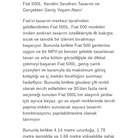
Fiat 500L: Kendini Sevdiren Tasarım ve
Gerçekten Geniş Yaşam Alanı!
Fiat’ın tasarım merkezi tarafından
şekillendirilen Fiat 500L, Fiat 500 modelini
önden andıran tasarım özellikleriyle ilk bakışta
sıcak ve tanıdık bir izlenim bırakmayı
başarıyor. Bununla birlikte Fiat 500 genlerine
uygun ve bir MPV’ye benzer şekilde tasarlanan
tavan ve arka bölüm görselliğiyle de dikkat
çekmeyi başaran Fiat 500L, geniş camlı
yüzeyleri ve tavanıyla da maksimum görüş
kolaylığı ve iç mekân ferahlığını sunmayı
hedefliyor. Bununla birlikte gövdesi çift renkli
olarak tercih edilebilen ve 30’dan fazla renk
seçeneği sunulan Fiat 500L’nin alaşımlı jantlar
için ayrıca beyaz, gri ve siyah renklerinde tercih
yapma imkânı sunularak sayısız tasarım
kombinasyonu yapılabilmesine olanak
tanınıyor.
Bununla birlikte 4.14 metre uzunluğa, 1.78
metre genişliğe ve 1.66 metre yüksekliğe sahip