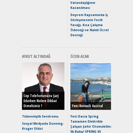
Vatandaşlığının
Mercede
Kazanılması
ve En Yakı
Premium 
Deprem Kapsamında İş
Hızlı Şar
Sözleşmesinin Fesih
Yasağı, Kısa Çalışma
Ödeneği ve Nakdi Ücret
Desteği
AYKUT ALTINDAĞ
ÖZEN ACAR
Alınır M
Durulma
Yönleriy
Hybrid (
Cep Telefonunuzu Şarj
Ederken Nelere Dikkat
Etmelisiniz ?
Yeni Renault Austral
Alpine A2
Çağın Ce
Tükenmişlik Sendromu
Yeni Dacia Spring
Tamamen Elektrikle
EAT8’e V
Sosyal Medyada Dunning-
Çalışan Şehir Otomobiline
Merhaba:
Kruger Etkisi
İlk Bakış! SPRING 65
Mild-Hyb