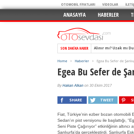
OTOMOBİL FİYATLARI
VİDEOLAR
İLETİ
ANASAYFA
HABERLER
T
Alınır mı? Uzak mı D
SON DAKIKA HABER
Alpine A290 GTS: Diji
EAT8’e Veda, Elektriğ
Home
>
Haberler
>
Egea Bu Sefer de Şanlıurf
Crossover Dünyasını
Egea Bu Sefer de Şanl
Mercedes-Benz Otomoti
Keskin Hatlar, GR Ru
By
Hakan Alkan
on 30 Ekim 2017
Geleceğin Kompakt El
SHARE
TWEET
S
Pazarın Lideri, Jurini
Hem Şehirli Hem Tasa
Fiat, Türkiye’nin ezber bozan otomobili
Sedan’ın pist versiyonu ile başlattığı, “E
TURKA’nın Dev Ağı İçin
Seni Piste Çağırıyor” etkinliğinin altıncı 
Şanlıurfa’da gerçekleştirdi. Şanlıurfa Esk