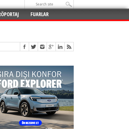
RÖPORTAJ
FUARLAR
Açıldı
!
!