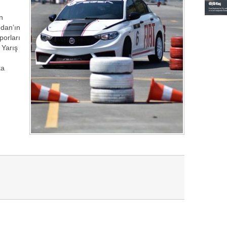
in
edan’ın
porları
 Yarış
ka