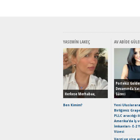
YASEMIN LAKEÇ
AV ABIDE GÜLE
Portekiz Golde
Devamında Vat
Herkese Merhabaa,
Süreci
Ben Kimim?
Yeni Uluslarara
Birliğimiz Grap
PLLC aracılığı i
Amerika’da İş 
İmkanları- E-2 
Vizesi
Vergi ve vize a