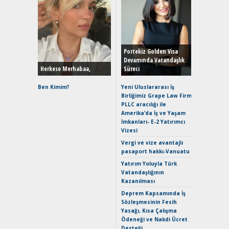
Alınır M
Durulma
Yönleriy
Hybrid (
Portekiz Golden Visa
Devamında Vatandaşlık
Herkese Merhabaa,
Süreci
Alpine A2
Çağın Ce
Ben Kimim?
Yeni Uluslararası İş
Birliğimiz Grape Law Firm
EAT8’e V
PLLC aracılığı ile
Merhaba:
Amerika’da İş ve Yaşam
Mild-Hyb
İmkanları- E-2 Yatırımcı
Verimli?
Vizesi
Crossove
Vergi ve vize avantajlı
Yaramaz
pasaport hakkı-Vanuatu
Puma ST
Yakıyor 
Yatırım Yoluyla Türk
Vatandaşlığının
Mercede
Kazanılması
ve En Yakı
Premium 
Deprem Kapsamında İş
Hızlı Şar
Sözleşmesinin Fesih
Yasağı, Kısa Çalışma
Ödeneği ve Nakdi Ücret
Desteği