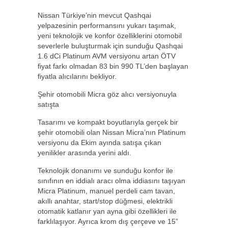
Nissan Türkiye’nin mevcut Qashqai
yelpazesinin performansını yukarı taşımak,
yeni teknolojik ve konfor özelliklerini otomobil
severlerle buluşturmak için sunduğu Qashqai
1.6 dCi Platinum AVM versiyonu artan ÖTV
fiyat farkı olmadan 83 bin 990 TL’den başlayan
fiyatla alıcılarını bekliyor.
Şehir otomobili Micra göz alıcı versiyonuyla
satışta
Tasarımı ve kompakt boyutlarıyla gerçek bir
şehir otomobili olan Nissan Micra’nın Platinum
versiyonu da Ekim ayında satışa çıkan
yenilikler arasında yerini aldı.
Teknolojik donanımı ve sunduğu konfor ile
sınıfının en iddialı aracı olma iddiasını taşıyan
Micra Platinum, manuel perdeli cam tavan,
akıllı anahtar, start/stop düğmesi, elektrikli
otomatik katlanır yan ayna gibi özellikleri ile
farklılaşıyor. Ayrıca krom dış çerçeve ve 15”