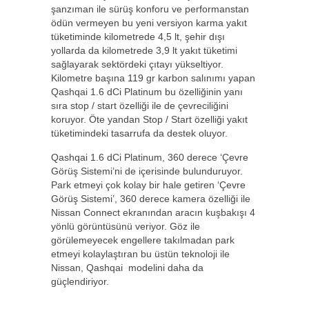
şanzıman ile sürüş konforu ve performanstan
ödün vermeyen bu yeni versiyon karma yakıt
tüketiminde kilometrede 4,5 lt, şehir dışı
yollarda da kilometrede 3,9 lt yakıt tüketimi
sağlayarak sektördeki çıtayı yükseltiyor.
Kilometre başına 119 gr karbon salınımı yapan
Qashqai 1.6 dCi Platinum bu özelliğinin yanı
sıra stop / start özelliği ile de çevreciliğini
koruyor. Öte yandan Stop / Start özelliği yakıt
tüketimindeki tasarrufa da destek oluyor.
Qashqai 1.6 dCi Platinum, 360 derece ‘Çevre
Görüş Sistemi’ni de içerisinde bulunduruyor.
Park etmeyi çok kolay bir hale getiren ‘Çevre
Görüş Sistemi’, 360 derece kamera özelliği ile
Nissan Connect ekranından aracın kuşbakışı 4
yönlü görüntüsünü veriyor. Göz ile
görülemeyecek engellere takılmadan park
etmeyi kolaylaştıran bu üstün teknoloji ile
Nissan, Qashqai modelini daha da
güçlendiriyor.