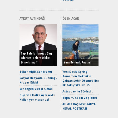
AYKUT ALTINDAĞ
ÖZEN ACAR
Alınır M
Durulma
Yönleriy
Hybrid (
Cep Telefonunuzu Şarj
Ederken Nelere Dikkat
Etmelisiniz ?
Yeni Renault Austral
Alpine A2
Çağın Ce
Tükenmişlik Sendromu
Yeni Dacia Spring
Tamamen Elektrikle
EAT8’e V
Sosyal Medyada Dunning-
Çalışan Şehir Otomobiline
Merhaba:
Kruger Etkisi
İlk Bakış! SPRING 65
Mild-Hyb
Schengen Vizesi Almak
Verimli?
Astsubay ile Söyleşi…
Dışarıda Halka Açık Wi-Fi
Crossove
Toplum, Kadın ve Şiddet
Kullanıyor musunuz?
Yaramaz
AHMET HAŞİM VE YAHYA
Puma ST
KEMAL POETİKASI
Yakıyor 
Mercede