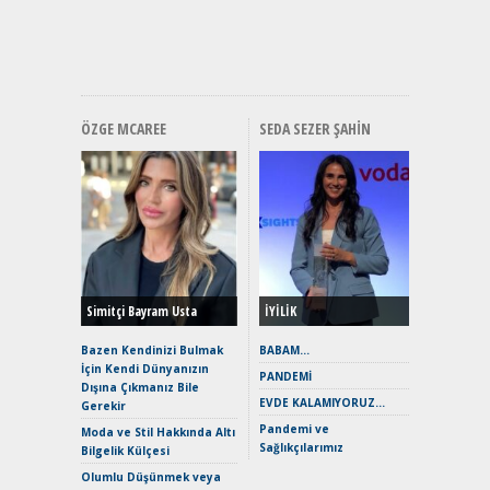
ve En Yakı
Premium 
Hızlı Şar
ÖZGE MCAREE
SEDA SEZER ŞAHIN
Alınır M
Durulma
Yönleriy
Hybrid (
Simitçi Bayram Usta
İYİLİK
Alpine A2
Çağın Ce
Bazen Kendinizi Bulmak
BABAM…
İçin Kendi Dünyanızın
EAT8’e V
PANDEMİ
Dışına Çıkmanız Bile
Merhaba:
EVDE KALAMIYORUZ…
Gerekir
Mild-Hyb
Pandemi ve
Verimli?
Moda ve Stil Hakkında Altı
Sağlıkçılarımız
Bilgelik Külçesi
Crossove
Yaramaz
Olumlu Düşünmek veya