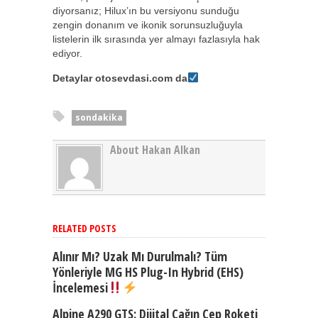
diyorsanız; Hilux’ın bu versiyonu sunduğu
zengin donanım ve ikonik sorunsuzluğuyla
listelerin ilk sırasında yer almayı fazlasıyla hak
ediyor.
Detaylar otosevdasi.com da
sondakika
About Hakan Alkan
RELATED POSTS
Alınır Mı? Uzak Mı Durulmalı? Tüm
Yönleriyle MG HS Plug-In Hybrid (EHS)
İncelemesi
Alpine A290 GTS: Dijital Çağın Cep Roketi