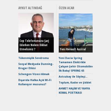
AYKUT ALTINDAĞ
ÖZEN ACAR
Alınır M
Durulma
Yönleriy
Hybrid (
Cep Telefonunuzu Şarj
Ederken Nelere Dikkat
Etmelisiniz ?
Yeni Renault Austral
Alpine A2
Çağın Ce
Tükenmişlik Sendromu
Yeni Dacia Spring
Tamamen Elektrikle
EAT8’e V
Sosyal Medyada Dunning-
Çalışan Şehir Otomobiline
Merhaba:
Kruger Etkisi
İlk Bakış! SPRING 65
Mild-Hyb
Schengen Vizesi Almak
Verimli?
Astsubay ile Söyleşi…
Dışarıda Halka Açık Wi-Fi
Crossove
Toplum, Kadın ve Şiddet
Kullanıyor musunuz?
Yaramaz
AHMET HAŞİM VE YAHYA
Puma ST
KEMAL POETİKASI
Yakıyor 
Mercede
ve En Yakı
Premium 