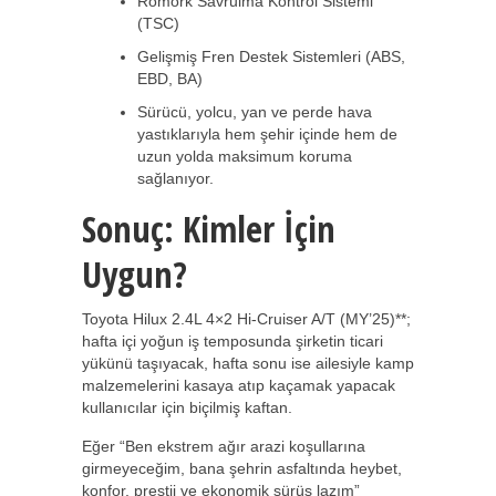
Römork Savrulma Kontrol Sistemi
(TSC)
Gelişmiş Fren Destek Sistemleri (ABS,
EBD, BA)
Sürücü, yolcu, yan ve perde hava
yastıklarıyla hem şehir içinde hem de
uzun yolda maksimum koruma
sağlanıyor.
Sonuç: Kimler İçin
Uygun?
Toyota Hilux 2.4L 4×2 Hi-Cruiser A/T (MY’25)**;
hafta içi yoğun iş temposunda şirketin ticari
yükünü taşıyacak, hafta sonu ise ailesiyle kamp
malzemelerini kasaya atıp kaçamak yapacak
kullanıcılar için biçilmiş kaftan.
Eğer “Ben ekstrem ağır arazi koşullarına
girmeyeceğim, bana şehrin asfaltında heybet,
konfor, prestij ve ekonomik sürüş lazım”