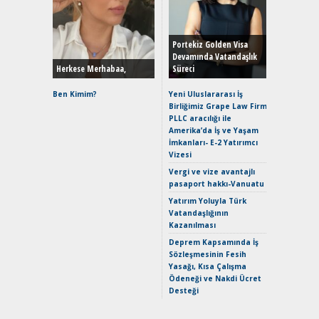
Alınır M
Durulma
Yönleriy
Hybrid (
Portekiz Golden Visa
Devamında Vatandaşlık
Herkese Merhabaa,
Süreci
Alpine A2
Çağın Ce
Ben Kimim?
Yeni Uluslararası İş
Birliğimiz Grape Law Firm
EAT8’e V
PLLC aracılığı ile
Merhaba:
Amerika’da İş ve Yaşam
Mild-Hyb
İmkanları- E-2 Yatırımcı
Verimli?
Vizesi
Crossove
Vergi ve vize avantajlı
Yaramaz
pasaport hakkı-Vanuatu
Puma ST
Yakıyor 
Yatırım Yoluyla Türk
Vatandaşlığının
Mercede
Kazanılması
ve En Yakı
Premium 
Deprem Kapsamında İş
Hızlı Şar
Sözleşmesinin Fesih
Yasağı, Kısa Çalışma
Ödeneği ve Nakdi Ücret
Desteği