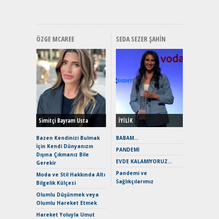
Hızlı Şar
ÖZGE MCAREE
SEDA SEZER ŞAHIN
Alınır M
Durulma
Yönleriy
Hybrid (
Simitçi Bayram Usta
İYİLİK
Alpine A2
Çağın Ce
Bazen Kendinizi Bulmak
BABAM…
İçin Kendi Dünyanızın
EAT8’e V
PANDEMİ
Dışına Çıkmanız Bile
Merhaba:
EVDE KALAMIYORUZ…
Gerekir
Mild-Hyb
Pandemi ve
Verimli?
Moda ve Stil Hakkında Altı
Sağlıkçılarımız
Bilgelik Külçesi
Crossove
Yaramaz
Olumlu Düşünmek veya
Puma ST
Olumlu Hareket Etmek
Yakıyor 
Hareket Yoluyla Umut