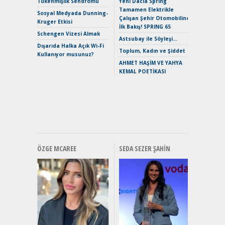
Tükenmişlik Sendromu
Yeni Dacia Spring
Tamamen Elektrikle
EAT8’e V
Sosyal Medyada Dunning-
Çalışan Şehir Otomobiline
Merhaba:
Kruger Etkisi
İlk Bakış! SPRING 65
Mild-Hyb
Schengen Vizesi Almak
Verimli?
Astsubay ile Söyleşi…
Dışarıda Halka Açık Wi-Fi
Crossove
Toplum, Kadın ve Şiddet
Kullanıyor musunuz?
Yaramaz
AHMET HAŞİM VE YAHYA
Puma ST
KEMAL POETİKASI
Yakıyor 
Mercede
ve En Yakı
Premium 
Hızlı Şar
ÖZGE MCAREE
SEDA SEZER ŞAHIN
Alınır M
Durulma
Yönleriy
Hybrid (