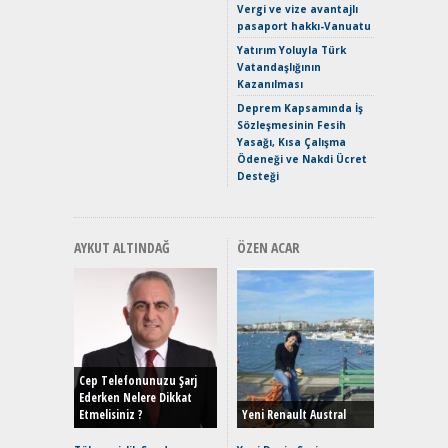
Vergi ve vize avantajlı
Yaramaz
pasaport hakkı-Vanuatu
Puma ST
Yakıyor 
Yatırım Yoluyla Türk
Vatandaşlığının
Mercede
Kazanılması
ve En Yakı
Premium 
Deprem Kapsamında İş
Hızlı Şar
Sözleşmesinin Fesih
Yasağı, Kısa Çalışma
Ödeneği ve Nakdi Ücret
Desteği
AYKUT ALTINDAĞ
ÖZEN ACAR
Alınır M
Durulma
Yönleriy
Hybrid (
Cep Telefonunuzu Şarj
Ederken Nelere Dikkat
Etmelisiniz ?
Yeni Renault Austral
Alpine A2
Çağın Ce