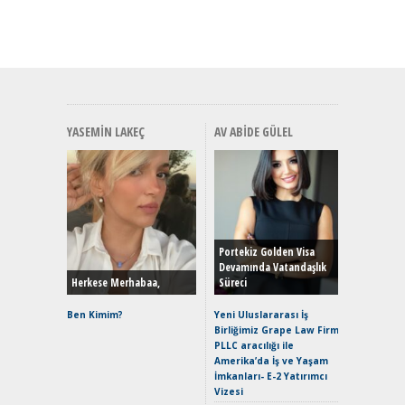
YASEMIN LAKEÇ
AV ABIDE GÜLEL
Alınır M
Durulma
Yönleriy
Hybrid (
Portekiz Golden Visa
Devamında Vatandaşlık
Herkese Merhabaa,
Süreci
Alpine A2
Çağın Ce
Ben Kimim?
Yeni Uluslararası İş
Birliğimiz Grape Law Firm
EAT8’e V
PLLC aracılığı ile
Merhaba:
Amerika’da İş ve Yaşam
Mild-Hyb
İmkanları- E-2 Yatırımcı
Verimli?
Vizesi
Crossove