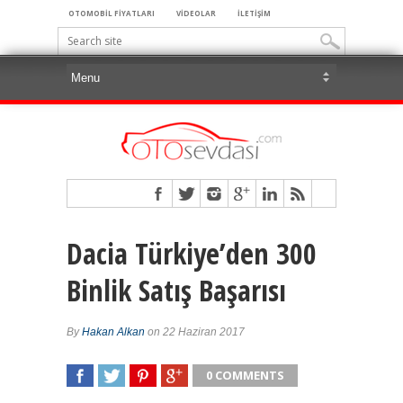
OTOMOBİL FİYATLARI
VİDEOLAR
İLETİŞİM
Dacia Türkiye’den 300
Binlik Satış Başarısı
By
Hakan Alkan
on 22 Haziran 2017
0 COMMENTS
SHARE
TWEET
SHARE
SHARE