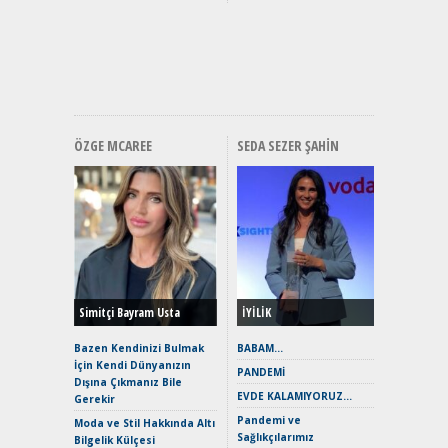
Mercede
ve En Yakı
Premium 
Hızlı Şar
ÖZGE MCAREE
SEDA SEZER ŞAHIN
Alınır M
Durulma
Yönleriy
Hybrid (
Simitçi Bayram Usta
İYİLİK
Alpine A2
Çağın Ce
Bazen Kendinizi Bulmak
BABAM…
İçin Kendi Dünyanızın
EAT8’e V
PANDEMİ
Dışına Çıkmanız Bile
Merhaba:
EVDE KALAMIYORUZ…
Gerekir
Mild-Hyb
Pandemi ve
Verimli?
Moda ve Stil Hakkında Altı
Sağlıkçılarımız
Bilgelik Külçesi
Crossove