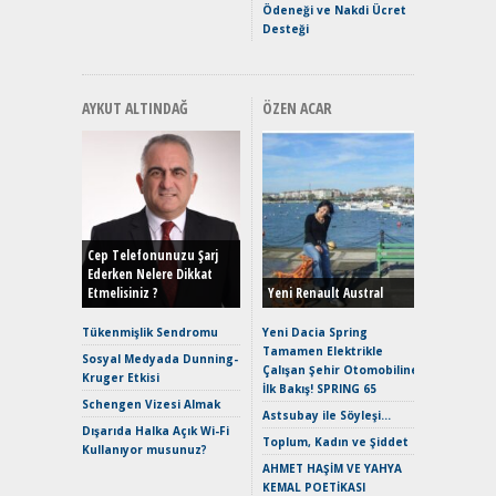
Ödeneği ve Nakdi Ücret
Desteği
AYKUT ALTINDAĞ
ÖZEN ACAR
Alınır M
Durulma
Yönleriy
Hybrid (
Cep Telefonunuzu Şarj
Ederken Nelere Dikkat
Etmelisiniz ?
Yeni Renault Austral
Alpine A2
Çağın Ce
Tükenmişlik Sendromu
Yeni Dacia Spring
Tamamen Elektrikle
EAT8’e V
Sosyal Medyada Dunning-
Çalışan Şehir Otomobiline
Merhaba:
Kruger Etkisi
İlk Bakış! SPRING 65
Mild-Hyb
Schengen Vizesi Almak
Verimli?
Astsubay ile Söyleşi…
Dışarıda Halka Açık Wi-Fi
Crossove
Toplum, Kadın ve Şiddet
Kullanıyor musunuz?
Yaramaz
AHMET HAŞİM VE YAHYA
Puma ST
KEMAL POETİKASI
Yakıyor 