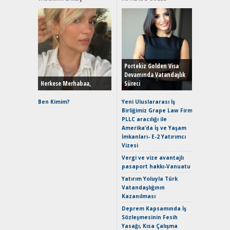
Alınır M
Durulma
Yönleriy
Hybrid (
Portekiz Golden Visa
Devamında Vatandaşlık
Herkese Merhabaa,
Süreci
Alpine A2
Çağın Ce
Ben Kimim?
Yeni Uluslararası İş
Birliğimiz Grape Law Firm
EAT8’e V
PLLC aracılığı ile
Merhaba:
Amerika’da İş ve Yaşam
Mild-Hyb
İmkanları- E-2 Yatırımcı
Verimli?
Vizesi
Crossove
Vergi ve vize avantajlı
Yaramaz
pasaport hakkı-Vanuatu
Puma ST
Yakıyor 
Yatırım Yoluyla Türk
Vatandaşlığının
Mercede
Kazanılması
ve En Yakı
Premium 
Deprem Kapsamında İş
Hızlı Şar
Sözleşmesinin Fesih
Yasağı, Kısa Çalışma