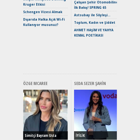
Çalışan Şehir Otomobiline
Merhaba:
Kruger Etkisi
İlk Bakış! SPRING 65
Mild-Hyb
Schengen Vizesi Almak
Verimli?
Astsubay ile Söyleşi…
Dışarıda Halka Açık Wi-Fi
Crossove
Toplum, Kadın ve Şiddet
Kullanıyor musunuz?
Yaramaz
AHMET HAŞİM VE YAHYA
Puma ST
KEMAL POETİKASI
Yakıyor 
Mercede
ve En Yakı
Premium 
Hızlı Şar
ÖZGE MCAREE
SEDA SEZER ŞAHIN
Alınır M
Durulma
Yönleriy
Hybrid (
Simitçi Bayram Usta
İYİLİK