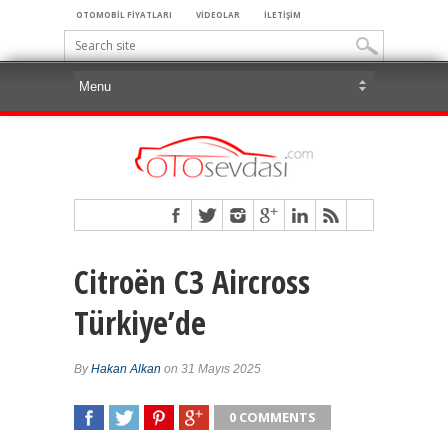
OTOMOBİL FİYATLARI
VİDEOLAR
İLETİŞİM
Citroën C3 Aircross
Türkiye’de
By
Hakan Alkan
on 31 Mayıs 2025
0 COMMENTS
SHARE
TWEET
SHARE
SHARE