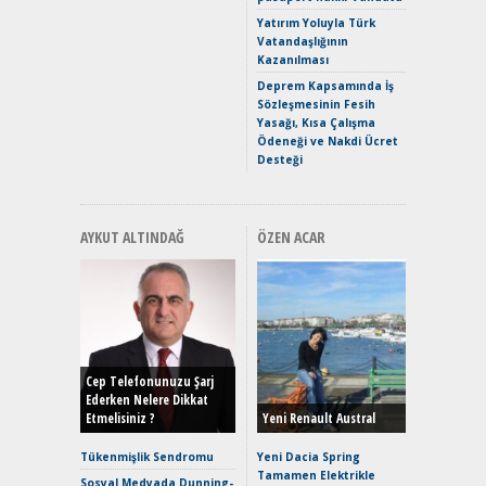
Puma ST
Yakıyor 
Yatırım Yoluyla Türk
Vatandaşlığının
Mercede
Kazanılması
ve En Yakı
Premium 
Deprem Kapsamında İş
Hızlı Şar
Sözleşmesinin Fesih
Yasağı, Kısa Çalışma
Ödeneği ve Nakdi Ücret
Desteği
AYKUT ALTINDAĞ
ÖZEN ACAR
Alınır M
Durulma
Yönleriy
Hybrid (
Cep Telefonunuzu Şarj
Ederken Nelere Dikkat
Etmelisiniz ?
Yeni Renault Austral
Alpine A2
Çağın Ce
Tükenmişlik Sendromu
Yeni Dacia Spring
Tamamen Elektrikle
EAT8’e V
Sosyal Medyada Dunning-