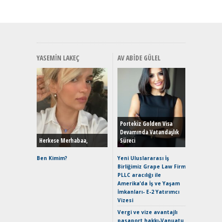
YASEMIN LAKEÇ
AV ABIDE GÜLEL
Alınır M
Durulma
Yönleriy
Hybrid (
Portekiz Golden Visa
Devamında Vatandaşlık
Herkese Merhabaa,
Süreci
Alpine A2
Çağın Ce
Ben Kimim?
Yeni Uluslararası İş
Birliğimiz Grape Law Firm
EAT8’e V
PLLC aracılığı ile
Merhaba:
Amerika’da İş ve Yaşam
Mild-Hyb
İmkanları- E-2 Yatırımcı
Verimli?
Vizesi
Crossove
Vergi ve vize avantajlı
Yaramaz
pasaport hakkı-Vanuatu