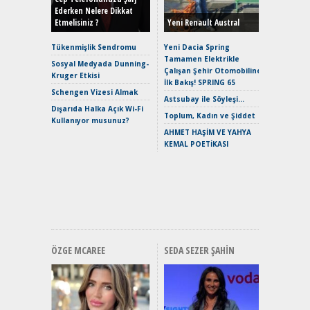
Ederken Nelere Dikkat
Etmelisiniz ?
Yeni Renault Austral
Alpine A2
Çağın Ce
Tükenmişlik Sendromu
Yeni Dacia Spring
Tamamen Elektrikle
EAT8’e V
Sosyal Medyada Dunning-
Çalışan Şehir Otomobiline
Merhaba:
Kruger Etkisi
İlk Bakış! SPRING 65
Mild-Hyb
Schengen Vizesi Almak
Verimli?
Astsubay ile Söyleşi…
Dışarıda Halka Açık Wi-Fi
Crossove
Toplum, Kadın ve Şiddet
Kullanıyor musunuz?
Yaramaz
AHMET HAŞİM VE YAHYA
Puma ST
KEMAL POETİKASI
Yakıyor 
Mercede
ve En Yakı
Premium 
Hızlı Şar
ÖZGE MCAREE
SEDA SEZER ŞAHIN
Alınır M