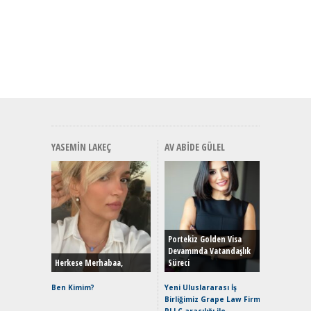
YASEMIN LAKEÇ
AV ABIDE GÜLEL
Alınır M
Durulma
Yönleriy
Hybrid (
Portekiz Golden Visa
Devamında Vatandaşlık
Herkese Merhabaa,
Süreci
Alpine A2
Çağın Ce
Ben Kimim?
Yeni Uluslararası İş
Birliğimiz Grape Law Firm
EAT8’e V
PLLC aracılığı ile