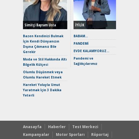
Durulma
Yönleriy
Hybrid (
Simitçi Bayram Usta
İYİLİK
Alpine A2
Çağın Ce
Bazen Kendinizi Bulmak
BABAM…
İçin Kendi Dünyanızın
EAT8’e V
PANDEMİ
Dışına Çıkmanız Bile
Merhaba:
EVDE KALAMIYORUZ…
Gerekir
Mild-Hyb
Pandemi ve
Verimli?
Moda ve Stil Hakkında Altı
Sağlıkçılarımız
Bilgelik Külçesi
Crossove
Yaramaz
Olumlu Düşünmek veya
Puma ST
Olumlu Hareket Etmek
Yakıyor 
Hareket Yoluyla Umut
Mercede
Yaratmak İçin 3 Dakika
ve En Yakı
Yeterli
Premium 
Hızlı Şar
Anasayfa
Haberler
Test Merkezi
Kampanyalar
Motor Sporları
Röportaj