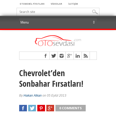
OTOMOBİL FİYATLARI
VİDEOLAR
İLETİŞİM
Chevrolet’den
Sonbahar Fırsatları!
By
Hakan Alkan
on 05 Eylül 2013
0 COMMENTS
SHARE
TWEET
SHARE
SHARE