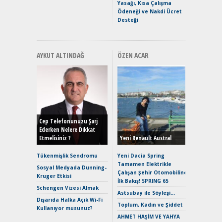
Yasağı, Kısa Çalışma
Ödeneği ve Nakdi Ücret
Desteği
AYKUT ALTINDAĞ
ÖZEN ACAR
Alınır M
Durulma
Yönleriy
Hybrid (
Cep Telefonunuzu Şarj
Ederken Nelere Dikkat
Etmelisiniz ?
Yeni Renault Austral
Alpine A2
Çağın Ce
Tükenmişlik Sendromu
Yeni Dacia Spring
Tamamen Elektrikle
EAT8’e V
Sosyal Medyada Dunning-
Çalışan Şehir Otomobiline
Merhaba:
Kruger Etkisi
İlk Bakış! SPRING 65
Mild-Hyb
Schengen Vizesi Almak
Verimli?
Astsubay ile Söyleşi…
Dışarıda Halka Açık Wi-Fi
Crossove
Toplum, Kadın ve Şiddet
Kullanıyor musunuz?
Yaramaz
AHMET HAŞİM VE YAHYA
Puma ST