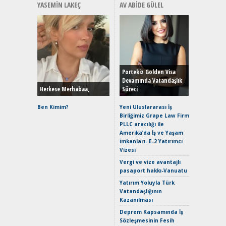
YASEMIN LAKEÇ
AV ABIDE GÜLEL
Alınır M
Durulma
Yönleriy
Hybrid (
Portekiz Golden Visa
Devamında Vatandaşlık
Herkese Merhabaa,
Süreci
Alpine A2
Çağın Ce
Ben Kimim?
Yeni Uluslararası İş
Birliğimiz Grape Law Firm
EAT8’e V
PLLC aracılığı ile
Merhaba:
Amerika’da İş ve Yaşam
Mild-Hyb
İmkanları- E-2 Yatırımcı
Verimli?
Vizesi
Crossove
Vergi ve vize avantajlı
Yaramaz
pasaport hakkı-Vanuatu
Puma ST
Yakıyor 
Yatırım Yoluyla Türk
Vatandaşlığının
Mercede
Kazanılması
ve En Yakı
Premium 
Deprem Kapsamında İş
Hızlı Şar
Sözleşmesinin Fesih