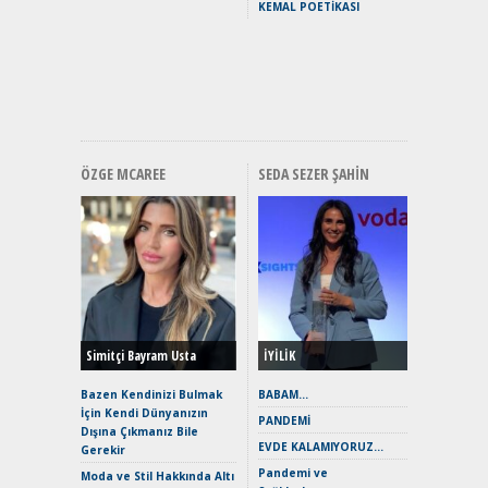
KEMAL POETİKASI
Yakıyor 
Mercede
ve En Yakı
Premium 
Hızlı Şar
ÖZGE MCAREE
SEDA SEZER ŞAHIN
Alınır M
Durulma
Yönleriy
Hybrid (
Simitçi Bayram Usta
İYİLİK
Alpine A2
Çağın Ce
Bazen Kendinizi Bulmak
BABAM…
İçin Kendi Dünyanızın
EAT8’e V
PANDEMİ
Dışına Çıkmanız Bile
Merhaba:
EVDE KALAMIYORUZ…
Gerekir
Mild-Hyb
Pandemi ve
Verimli?
Moda ve Stil Hakkında Altı