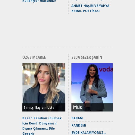
Kullanıyor musunuz?
Yaramaz
AHMET HAŞİM VE YAHYA
Puma ST
KEMAL POETİKASI
Yakıyor 
Mercede
ve En Yakı
Premium 
Hızlı Şar
ÖZGE MCAREE
SEDA SEZER ŞAHIN
Alınır M
Durulma
Yönleriy
Hybrid (
Simitçi Bayram Usta
İYİLİK
Alpine A2
Çağın Ce
Bazen Kendinizi Bulmak
BABAM…
İçin Kendi Dünyanızın
EAT8’e V
PANDEMİ
Dışına Çıkmanız Bile
Merhaba:
EVDE KALAMIYORUZ…
Gerekir
Mild-Hyb