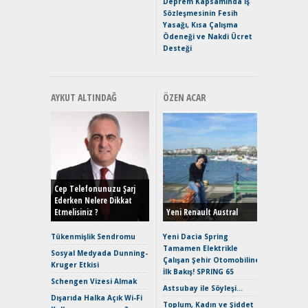
Deprem Kapsamında İş
Hızlı Şar
Sözleşmesinin Fesih
Yasağı, Kısa Çalışma
Ödeneği ve Nakdi Ücret
Desteği
AYKUT ALTINDAĞ
ÖZEN ACAR
Alınır M
Durulma
Yönleriy
Hybrid (
Cep Telefonunuzu Şarj
Ederken Nelere Dikkat
Etmelisiniz ?
Yeni Renault Austral
Alpine A2
Çağın Ce
Tükenmişlik Sendromu
Yeni Dacia Spring
Tamamen Elektrikle
EAT8’e V
Sosyal Medyada Dunning-
Çalışan Şehir Otomobiline
Merhaba:
Kruger Etkisi
İlk Bakış! SPRING 65
Mild-Hyb
Schengen Vizesi Almak
Verimli?
Astsubay ile Söyleşi…
Dışarıda Halka Açık Wi-Fi
Crossove
Toplum, Kadın ve Şiddet