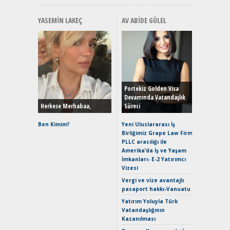
YASEMIN LAKEÇ
AV ABIDE GÜLEL
Alınır M
Durulma
Yönleriy
Hybrid (
Portekiz Golden Visa
Devamında Vatandaşlık
Herkese Merhabaa,
Süreci
Alpine A2
Çağın Ce
Ben Kimim?
Yeni Uluslararası İş
Birliğimiz Grape Law Firm
EAT8’e V
PLLC aracılığı ile
Merhaba:
Amerika’da İş ve Yaşam
Mild-Hyb
İmkanları- E-2 Yatırımcı
Verimli?
Vizesi
Crossove
Vergi ve vize avantajlı
Yaramaz
pasaport hakkı-Vanuatu
Puma ST
Yakıyor 
Yatırım Yoluyla Türk
Vatandaşlığının
Mercede
Kazanılması
ve En Yakı
Premium 