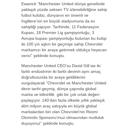
Ewanick “Manchester United dünya genelinde
yaklaşık yüzde seksen TV izlenebilirliğine sahip
futbol kulübü, dünyanın en önemli ve
İngiltere’nin en büyük stadyumuna da ev
sahipliği yapıyor. Tarihinde, 11 Federasyon
Kupası, 18 Premier Lig şampiyonluğu, 3
Avrupa kupası şampiyonluğu bulunan bu kulüp
ile 100 yılı aşkın bir geçmişe sahip Chevrolet
markamızı bir araya getirmek oldukça heyecan
verici” şeklinde konuştu.
Manchester United CEO’su David Gill ise iki
farklı endüstrinin iki farklı devinin aynı amaç
doğrultusunda bir araya geldiklerini
vurgulayarak “Chevrolet ve Manchester United
derin tarihi geçmiş, dünya çapında global
marka ve bilinirlilik gibi bir çok ortak değeri
paylaşıyor. 140’dan fazla ülkede yıllık yaklaşık
dört milyon araç satışıyla en büyük global
markalardan biri olan Chevrolet’nin Resmi
Otomotiv Sponsoru’muz olmasından mutluluk
duyuyoruz” şeklinde konuştu.