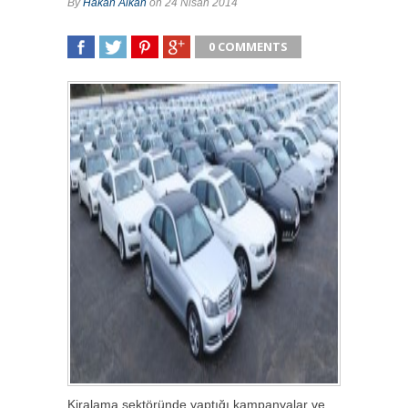
By
Hakan Alkan
on 24 Nisan 2014
0 COMMENTS
SHARE
TWEET
SHARE
SHARE
Kiralama sektöründe yaptığı kampanyalar ve