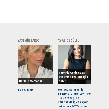
YASEMIN LAKEÇ
AV ABIDE GÜLEL
Alınır M
Durulma
Yönleriy
Hybrid (
Portekiz Golden Visa
Devamında Vatandaşlık
Herkese Merhabaa,
Süreci
Alpine A2
Çağın Ce
Ben Kimim?
Yeni Uluslararası İş
Birliğimiz Grape Law Firm
EAT8’e V
PLLC aracılığı ile
Merhaba:
Amerika’da İş ve Yaşam
Mild-Hyb
İmkanları- E-2 Yatırımcı
Verimli?