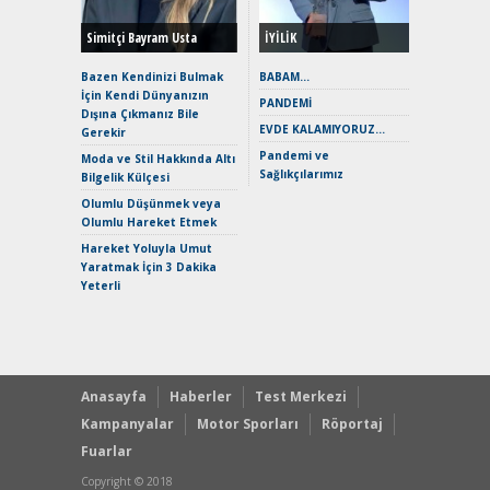
Simitçi Bayram Usta
İYİLİK
Alpine A2
Çağın Ce
Bazen Kendinizi Bulmak
BABAM…
İçin Kendi Dünyanızın
EAT8’e V
PANDEMİ
Dışına Çıkmanız Bile
Merhaba:
EVDE KALAMIYORUZ…
Gerekir
Mild-Hyb
Pandemi ve
Verimli?
Moda ve Stil Hakkında Altı
Sağlıkçılarımız
Bilgelik Külçesi
Crossove
Yaramaz
Olumlu Düşünmek veya
Puma ST
Olumlu Hareket Etmek
Yakıyor 
Hareket Yoluyla Umut
Mercede
Yaratmak İçin 3 Dakika
ve En Yakı
Yeterli
Premium 
Hızlı Şar
Anasayfa
Haberler
Test Merkezi
Kampanyalar
Motor Sporları
Röportaj
Fuarlar
Copyright © 2018