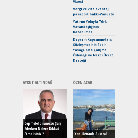
Vizesi
Crossove
Vergi ve vize avantajlı
Yaramaz
pasaport hakkı-Vanuatu
Puma ST
Yakıyor 
Yatırım Yoluyla Türk
Vatandaşlığının
Mercede
Kazanılması
ve En Yakı
Premium 
Deprem Kapsamında İş
Hızlı Şar
Sözleşmesinin Fesih
Yasağı, Kısa Çalışma
Ödeneği ve Nakdi Ücret
Desteği
AYKUT ALTINDAĞ
ÖZEN ACAR
Alınır M
Durulma
Yönleriy
Hybrid (
Cep Telefonunuzu Şarj
Ederken Nelere Dikkat
Etmelisiniz ?
Yeni Renault Austral