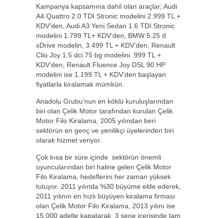
Kampanya kapsamına dahil olan araçlar; Audi
A4 Quattro 2.0 TDI Stronic modelini 2.999 TL +
KDV’den, Audi A3 Yeni Sedan 1.6 TDI Stronic
modelini 1.799 TL+ KDV’den, BMW 5.25 d
xDrive modelin, 3.499 TL + KDV’den, Renault
Clio Joy 1.5 dci 75 bg modelini 999 TL +
KDV’den, Renault Fluence Joy DSL 90 HP
modelini ise 1.199 TL + KDV’den başlayan
fiyatlarla kiralamak mümkün.
Anadolu Grubu’nun en köklü kuruluşlarından
biri olan Çelik Motor tarafından kurulan Çelik
Motor Filo Kiralama, 2005 yılından beri
sektörün en genç ve yenilikçi üyelerinden biri
olarak hizmet veriyor.
Çok kısa bir süre içinde sektörün önemli
oyuncularından biri haline gelen Çelik Motor
Filo Kiralama, hedeflerini her zaman yüksek
tutuyor. 2011 yılında %30 büyüme elde ederek,
2011 yılının en hızlı büyüyen kiralama firması
olan Çelik Motor Filo Kiralama, 2013 yılını ise
15.000 adetle kapatarak; 3 sene içerisinde tam