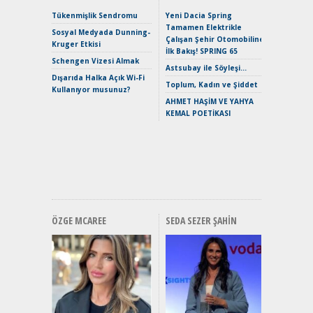
Alpine A2
Çağın Ce
Tükenmişlik Sendromu
Yeni Dacia Spring
Tamamen Elektrikle
EAT8’e V
Sosyal Medyada Dunning-
Çalışan Şehir Otomobiline
Merhaba:
Kruger Etkisi
İlk Bakış! SPRING 65
Mild-Hyb
Schengen Vizesi Almak
Verimli?
Astsubay ile Söyleşi…
Dışarıda Halka Açık Wi-Fi
Crossove
Toplum, Kadın ve Şiddet
Kullanıyor musunuz?
Yaramaz
AHMET HAŞİM VE YAHYA
Puma ST
KEMAL POETİKASI
Yakıyor 
Mercede
ve En Yakı
Premium 
Hızlı Şar
ÖZGE MCAREE
SEDA SEZER ŞAHIN
Alınır M
Durulma
Yönleriy
Hybrid (