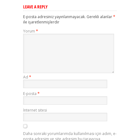
LEAVE A REPLY
E-posta adresiniz yayınlanmayacak.
Gerekli alanlar
*
ile işaretlenmişlerdir
Yorum
*
Ad
*
E-posta
*
İnternet sitesi
Daha sonraki yorumlarımda kullanılması için adım, e-
posta adresim ve site adresim bu tarayıcıya