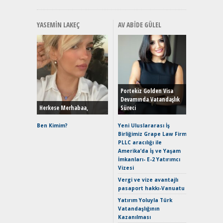
YASEMIN LAKEÇ
AV ABIDE GÜLEL
Alınır M
Durulma
Yönleriy
Hybrid (
Portekiz Golden Visa
Devamında Vatandaşlık
Herkese Merhabaa,
Süreci
Alpine A2
Çağın Ce
Ben Kimim?
Yeni Uluslararası İş
Birliğimiz Grape Law Firm
EAT8’e V
PLLC aracılığı ile
Merhaba:
Amerika’da İş ve Yaşam
Mild-Hyb
İmkanları- E-2 Yatırımcı
Verimli?
Vizesi
Crossove
Vergi ve vize avantajlı
Yaramaz
pasaport hakkı-Vanuatu
Puma ST
Yakıyor 
Yatırım Yoluyla Türk
Vatandaşlığının
Mercede
Kazanılması
ve En Yakı