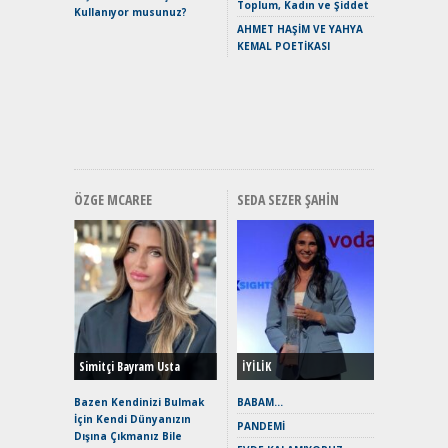
Crossove
Toplum, Kadın ve Şiddet
Kullanıyor musunuz?
Yaramaz
AHMET HAŞİM VE YAHYA
Puma ST
KEMAL POETİKASI
Yakıyor 
Mercede
ve En Yakı
Premium 
Hızlı Şar
ÖZGE MCAREE
SEDA SEZER ŞAHIN
Alınır M
Durulma
Yönleriy
Hybrid (
Simitçi Bayram Usta
İYİLİK
Alpine A2
Çağın Ce
Bazen Kendinizi Bulmak
BABAM…
İçin Kendi Dünyanızın
EAT8’e V
PANDEMİ
Dışına Çıkmanız Bile
Merhaba: