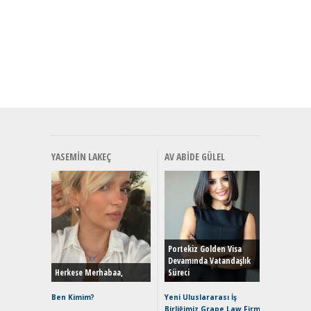
YASEMIN LAKEÇ
AV ABIDE GÜLEL
Alınır M
Durulma
Yönleriy
Hybrid (
Portekiz Golden Visa
Devamında Vatandaşlık
Herkese Merhabaa,
Süreci
Alpine A2
Çağın Ce
Ben Kimim?
Yeni Uluslararası İş
Birliğimiz Grape Law Firm