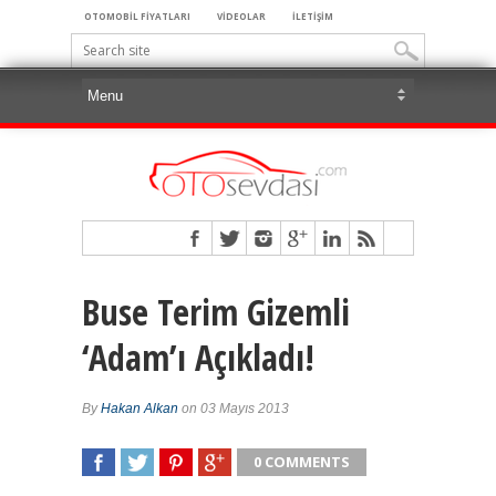
OTOMOBİL FİYATLARI
VİDEOLAR
İLETİŞİM
Buse Terim Gizemli
‘Adam’ı Açıkladı!
By
Hakan Alkan
on 03 Mayıs 2013
0 COMMENTS
SHARE
TWEET
SHARE
SHARE