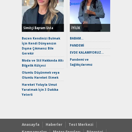
Alınır M
Durulma
Yönleriy
Hybrid (
Simitçi Bayram Usta
İYİLİK
Alpine A2
Çağın Ce
Bazen Kendinizi Bulmak
BABAM…
İçin Kendi Dünyanızın
EAT8’e V
PANDEMİ
Dışına Çıkmanız Bile
Merhaba:
EVDE KALAMIYORUZ…
Gerekir
Mild-Hyb
Pandemi ve
Verimli?
Moda ve Stil Hakkında Altı
Sağlıkçılarımız
Bilgelik Külçesi
Crossove
Yaramaz
Olumlu Düşünmek veya
Puma ST
Olumlu Hareket Etmek
Yakıyor 
Hareket Yoluyla Umut
Mercede
Yaratmak İçin 3 Dakika
ve En Yakı
Yeterli
Premium 
Hızlı Şar
Anasayfa
Haberler
Test Merkezi
Kampanyalar
Motor Sporları
Röportaj