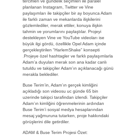
tercihleri ve gündelik seçimleri ile paralel
planlanan Instagram, Twitter ve Vine
paylaşımları ile takipçiler bir ay boyunca Adam
ile farklı zaman ve mekanlarda ilişkilerini
gözlemlediler, merak ettiler, konuya ilişkin
tahmin ve yorumlarını paylaştılar. Projeyi
destekleyen Vine ve YouTube videoları ise
büyük ilgi gördü, özellikle Opel Adam içinde
gerçekleştirilen “HarlemShake” konsepti
.Projeye özel hashtagler ve farklı paylaşımlarla
Adam’a duyulan merak son ana kadar canlı
tutuldu ve takipçiler Adam’ın açıklanacağı günü
merakla beklediler.
Buse Terim’in, Adam’ın gerçek kimliğini
açıkladığı son videosu uc günde 65 bin
uzerinde takipci tarafindan izlendi. Takipçiler
Adam’ın kimliğini öğrenmelerinin ardından
Buse Terim’i sosyal medya hesaplarından
mesaj yağmuruna tutarken, proje hakkındaki
görüşlerini dile getirdiler.
ADAM & Buse Terim Projesi Özet: