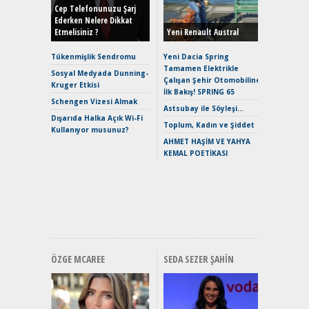
Hybrid (
Cep Telefonunuzu Şarj
Ederken Nelere Dikkat
Etmelisiniz ?
Yeni Renault Austral
Alpine A2
Çağın Ce
Tükenmişlik Sendromu
Yeni Dacia Spring
Tamamen Elektrikle
EAT8’e V
Sosyal Medyada Dunning-
Çalışan Şehir Otomobiline
Merhaba:
Kruger Etkisi
İlk Bakış! SPRING 65
Mild-Hyb
Schengen Vizesi Almak
Verimli?
Astsubay ile Söyleşi…
Dışarıda Halka Açık Wi-Fi
Crossove
Toplum, Kadın ve Şiddet
Kullanıyor musunuz?
Yaramaz
AHMET HAŞİM VE YAHYA
Puma ST
KEMAL POETİKASI
Yakıyor 
Mercede
ve En Yakı
Premium 
Hızlı Şar
ÖZGE MCAREE
SEDA SEZER ŞAHIN