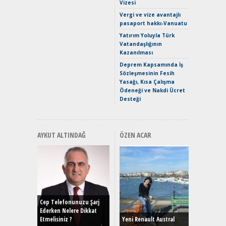
Vizesi
Crossove
Vergi ve vize avantajlı
Yaramaz
pasaport hakkı-Vanuatu
Puma ST
Yakıyor 
Yatırım Yoluyla Türk
Vatandaşlığının
Mercede
Kazanılması
ve En Yakı
Premium 
Deprem Kapsamında İş
Hızlı Şar
Sözleşmesinin Fesih
Yasağı, Kısa Çalışma
Ödeneği ve Nakdi Ücret
Desteği
AYKUT ALTINDAĞ
ÖZEN ACAR
Alınır M
Durulma
Yönleriy
Hybrid (
Cep Telefonunuzu Şarj
Ederken Nelere Dikkat
Etmelisiniz ?
Yeni Renault Austral