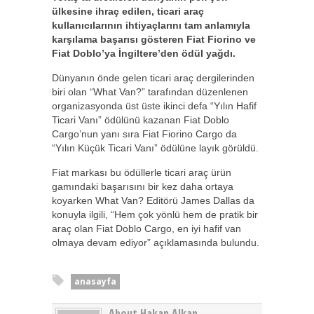
ülkesine ihraç edilen, ticari araç
kullanıcılarının ihtiyaçlarını tam anlamıyla
karşılama başarısı gösteren Fiat Fiorino ve
Fiat Doblo’ya İngiltere’den ödül yağdı.
Dünyanın önde gelen ticari araç dergilerinden
biri olan “What Van?” tarafından düzenlenen
organizasyonda üst üste ikinci defa “Yılın Hafif
Ticari Vanı” ödülünü kazanan Fiat Doblo
Cargo’nun yanı sıra Fiat Fiorino Cargo da
“Yılın Küçük Ticari Vanı” ödülüne layık görüldü.
Fiat markası bu ödüllerle ticari araç ürün
gamındaki başarısını bir kez daha ortaya
koyarken What Van? Editörü James Dallas da
konuyla ilgili, “Hem çok yönlü hem de pratik bir
araç olan Fiat Doblo Cargo, en iyi hafif van
olmaya devam ediyor” açıklamasında bulundu.
anasayfa
About Hakan Alkan