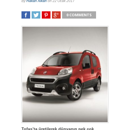
By
Hakan Alkan
on 22 Ocak 2017
0 COMMENTS
SHARE
TWEET
SHARE
SHARE
Tofaş’ta üretilerek dünyanın pek çok