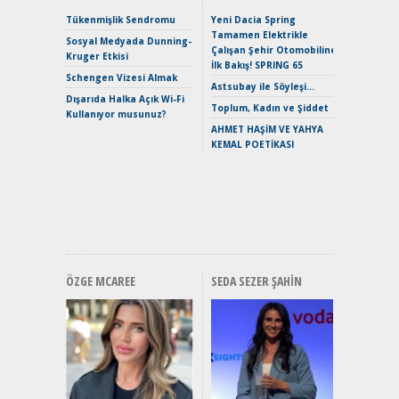
Alpine A2
Çağın Ce
Tükenmişlik Sendromu
Yeni Dacia Spring
Tamamen Elektrikle
EAT8’e V
Sosyal Medyada Dunning-
Çalışan Şehir Otomobiline
Merhaba:
Kruger Etkisi
İlk Bakış! SPRING 65
Mild-Hyb
Schengen Vizesi Almak
Verimli?
Astsubay ile Söyleşi…
Dışarıda Halka Açık Wi-Fi
Crossove
Toplum, Kadın ve Şiddet
Kullanıyor musunuz?
Yaramaz
AHMET HAŞİM VE YAHYA
Puma ST
KEMAL POETİKASI
Yakıyor 
Mercede
ve En Yakı
Premium 
Hızlı Şar
ÖZGE MCAREE
SEDA SEZER ŞAHIN
Alınır M
Durulma
Yönleriy
Hybrid (