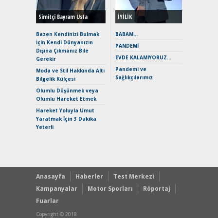
Simitçi Bayram Usta
İYİLİK
Alpine A2
Çağın Ce
Bazen Kendinizi Bulmak
BABAM…
İçin Kendi Dünyanızın
EAT8’e V
PANDEMİ
Dışına Çıkmanız Bile
Merhaba:
EVDE KALAMIYORUZ…
Gerekir
Mild-Hyb
Pandemi ve
Verimli?
Moda ve Stil Hakkında Altı
Sağlıkçılarımız
Bilgelik Külçesi
Crossove
Yaramaz
Olumlu Düşünmek veya
Puma ST
Olumlu Hareket Etmek
Yakıyor 
Hareket Yoluyla Umut
Mercede
Yaratmak İçin 3 Dakika
ve En Yakı
Yeterli
Premium 
Hızlı Şar
Anasayfa
Haberler
Test Merkezi
Kampanyalar
Motor Sporları
Röportaj
Fuarlar
Copyright © 2018