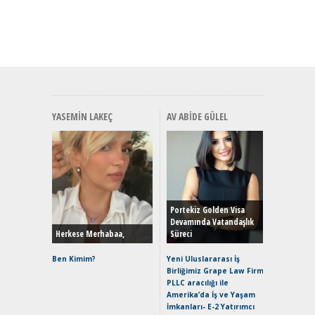
YASEMIN LAKEÇ
AV ABIDE GÜLEL
Alınır M
Durulma
Yönleriy
Hybrid (
Portekiz Golden Visa
Devamında Vatandaşlık
Herkese Merhabaa,
Süreci
Alpine A2
Çağın Ce
Ben Kimim?
Yeni Uluslararası İş
Birliğimiz Grape Law Firm
EAT8’e V
PLLC aracılığı ile
Merhaba:
Amerika’da İş ve Yaşam
Mild-Hyb
İmkanları- E-2 Yatırımcı
Verimli?