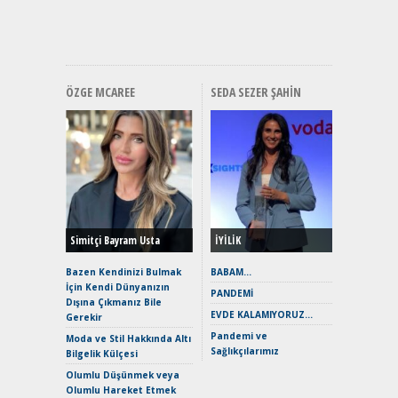
Premium 
Hızlı Şar
ÖZGE MCAREE
SEDA SEZER ŞAHIN
Alınır M
Durulma
Yönleriy
Hybrid (
Simitçi Bayram Usta
İYİLİK
Alpine A2
Çağın Ce
Bazen Kendinizi Bulmak
BABAM…
İçin Kendi Dünyanızın
EAT8’e V
PANDEMİ
Dışına Çıkmanız Bile
Merhaba:
EVDE KALAMIYORUZ…
Gerekir
Mild-Hyb
Pandemi ve
Verimli?
Moda ve Stil Hakkında Altı
Sağlıkçılarımız
Bilgelik Külçesi
Crossove
Yaramaz
Olumlu Düşünmek veya
Puma ST
Olumlu Hareket Etmek