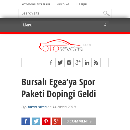
OTOMOBİL FİYATLARI
VİDEOLAR
İLETİŞİM
Bursalı Egea’ya Spor
Paketi Dopingi Geldi
By
Hakan Alkan
on 14 Nisan 2018
0 COMMENTS
SHARE
TWEET
SHARE
SHARE