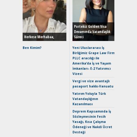
Alınır M
Durulma
Yönleriy
Hybrid (
Portekiz Golden Visa
Devamında Vatandaşlık
Herkese Merhabaa,
Süreci
Alpine A2
Çağın Ce
Ben Kimim?
Yeni Uluslararası İş
Birliğimiz Grape Law Firm
EAT8’e V
PLLC aracılığı ile
Merhaba:
Amerika’da İş ve Yaşam
Mild-Hyb
İmkanları- E-2 Yatırımcı
Verimli?
Vizesi
Crossove
Vergi ve vize avantajlı
Yaramaz
pasaport hakkı-Vanuatu
Puma ST
Yakıyor 
Yatırım Yoluyla Türk
Vatandaşlığının
Mercede
Kazanılması
ve En Yakı
Premium 
Deprem Kapsamında İş
Hızlı Şar
Sözleşmesinin Fesih
Yasağı, Kısa Çalışma
Ödeneği ve Nakdi Ücret
Desteği