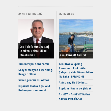
AYKUT ALTINDAĞ
ÖZEN ACAR
Alınır M
Durulma
Yönleriy
Hybrid (
Cep Telefonunuzu Şarj
Ederken Nelere Dikkat
Etmelisiniz ?
Yeni Renault Austral
Alpine A2
Çağın Ce
Tükenmişlik Sendromu
Yeni Dacia Spring
Tamamen Elektrikle
EAT8’e V
Sosyal Medyada Dunning-
Çalışan Şehir Otomobiline
Merhaba:
Kruger Etkisi
İlk Bakış! SPRING 65
Mild-Hyb
Schengen Vizesi Almak
Verimli?
Astsubay ile Söyleşi…
Dışarıda Halka Açık Wi-Fi
Crossove
Toplum, Kadın ve Şiddet
Kullanıyor musunuz?
Yaramaz
AHMET HAŞİM VE YAHYA
Puma ST
KEMAL POETİKASI
Yakıyor 
Mercede
ve En Yakı