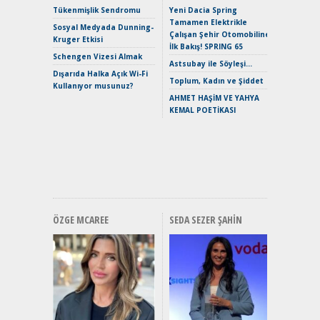
Çağın Ce
Tükenmişlik Sendromu
Yeni Dacia Spring
Tamamen Elektrikle
EAT8’e V
Sosyal Medyada Dunning-
Çalışan Şehir Otomobiline
Merhaba:
Kruger Etkisi
İlk Bakış! SPRING 65
Mild-Hyb
Schengen Vizesi Almak
Verimli?
Astsubay ile Söyleşi…
Dışarıda Halka Açık Wi-Fi
Crossove
Toplum, Kadın ve Şiddet
Kullanıyor musunuz?
Yaramaz
AHMET HAŞİM VE YAHYA
Puma ST
KEMAL POETİKASI
Yakıyor 
Mercede
ve En Yakı
Premium 
Hızlı Şar
ÖZGE MCAREE
SEDA SEZER ŞAHIN
Alınır M
Durulma
Yönleriy
Hybrid (