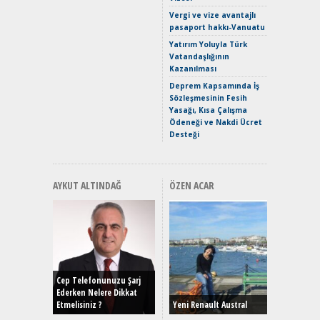
Crossove
Vergi ve vize avantajlı
Yaramaz
pasaport hakkı-Vanuatu
Puma ST
Yakıyor 
Yatırım Yoluyla Türk
Vatandaşlığının
Mercede
Kazanılması
ve En Yakı
Premium 
Deprem Kapsamında İş
Hızlı Şar
Sözleşmesinin Fesih
Yasağı, Kısa Çalışma
Ödeneği ve Nakdi Ücret
Desteği
AYKUT ALTINDAĞ
ÖZEN ACAR
Alınır M
Durulma
Yönleriy
Hybrid (
Cep Telefonunuzu Şarj
Ederken Nelere Dikkat
Etmelisiniz ?
Yeni Renault Austral
Alpine A2