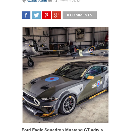
By
Hakan Alkan
on 13 Temmuz 2018
0 COMMENTS
SHARE
TWEET
SHARE
SHARE
Ford Eagle Squadron Mustang GT adıyla