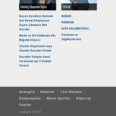
Simitçi Bayram Usta
İYİLİK
Alpine A2
Çağın Ce
Bazen Kendinizi Bulmak
BABAM…
İçin Kendi Dünyanızın
EAT8’e V
PANDEMİ
Dışına Çıkmanız Bile
Merhaba:
EVDE KALAMIYORUZ…
Gerekir
Mild-Hyb
Pandemi ve
Verimli?
Moda ve Stil Hakkında Altı
Sağlıkçılarımız
Bilgelik Külçesi
Crossove
Yaramaz
Olumlu Düşünmek veya
Puma ST
Olumlu Hareket Etmek
Yakıyor 
Hareket Yoluyla Umut
Mercede
Yaratmak İçin 3 Dakika
ve En Yakı
Yeterli
Premium 
Hızlı Şar
Anasayfa
Haberler
Test Merkezi
Kampanyalar
Motor Sporları
Röportaj
Fuarlar
Copyright © 2018