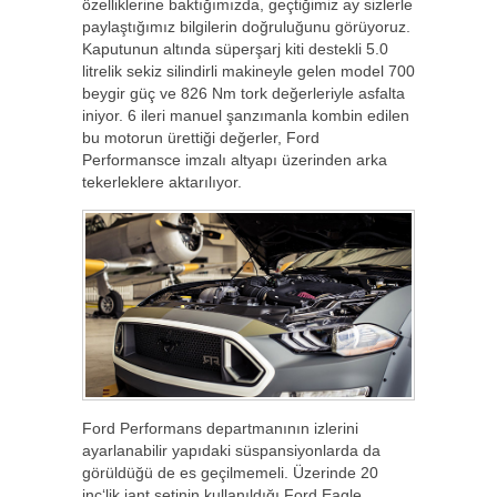
özelliklerine baktığımızda, geçtiğimiz ay sizlerle
paylaştığımız bilgilerin doğruluğunu görüyoruz.
Kaputunun altında süperşarj kiti destekli 5.0
litrelik sekiz silindirli makineyle gelen model 700
beygir güç ve 826 Nm tork değerleriyle asfalta
iniyor. 6 ileri manuel şanzımanla kombin edilen
bu motorun ürettiği değerler, Ford
Performansce imzalı altyapı üzerinden arka
tekerleklere aktarılıyor.
Ford Performans departmanının izlerini
ayarlanabilir yapıdaki süspansiyonlarda da
görüldüğü de es geçilmemeli. Üzerinde 20
inç‘lik jant setinin kullanıldığı Ford Eagle