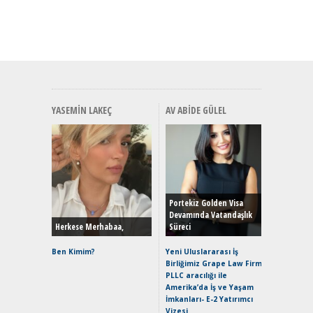
YASEMIN LAKEÇ
AV ABIDE GÜLEL
Alınır M
Durulma
Yönleriy
Hybrid (
Portekiz Golden Visa
Devamında Vatandaşlık
Herkese Merhabaa,
Süreci
Alpine A2
Çağın Ce
Ben Kimim?
Yeni Uluslararası İş
Birliğimiz Grape Law Firm
EAT8’e V
PLLC aracılığı ile
Merhaba:
Amerika’da İş ve Yaşam
Mild-Hyb
İmkanları- E-2 Yatırımcı
Verimli?
Vizesi