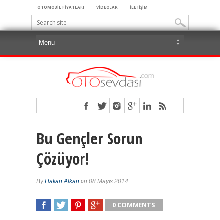
OTOMOBİL FİYATLARI
VİDEOLAR
İLETİŞİM
Bu Gençler Sorun
Çözüyor!
By
Hakan Alkan
on 08 Mayıs 2014
0 COMMENTS
SHARE
TWEET
SHARE
SHARE