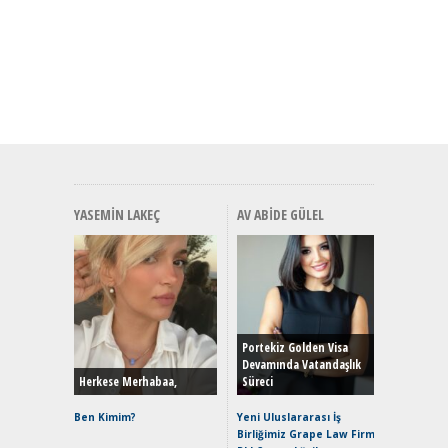
YASEMIN LAKEÇ
AV ABIDE GÜLEL
Alınır M
Durulma
Yönleriy
Hybrid (
Portekiz Golden Visa
Devamında Vatandaşlık
Herkese Merhabaa,
Süreci
Alpine A2
Çağın Ce
Ben Kimim?
Yeni Uluslararası İş
Birliğimiz Grape Law Firm
EAT8’e V