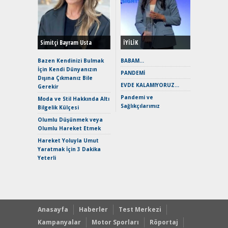
Durulma
Yönleriy
Hybrid (
Simitçi Bayram Usta
İYİLİK
Alpine A2
Çağın Ce
Bazen Kendinizi Bulmak
BABAM…
İçin Kendi Dünyanızın
EAT8’e V
PANDEMİ
Dışına Çıkmanız Bile
Merhaba:
EVDE KALAMIYORUZ…
Gerekir
Mild-Hyb
Pandemi ve
Verimli?
Moda ve Stil Hakkında Altı
Sağlıkçılarımız
Bilgelik Külçesi
Crossove
Yaramaz
Olumlu Düşünmek veya
Puma ST
Olumlu Hareket Etmek
Yakıyor 
Hareket Yoluyla Umut
Mercede
Yaratmak İçin 3 Dakika
ve En Yakı
Yeterli
Premium 
Hızlı Şar
Anasayfa
Haberler
Test Merkezi
Kampanyalar
Motor Sporları
Röportaj