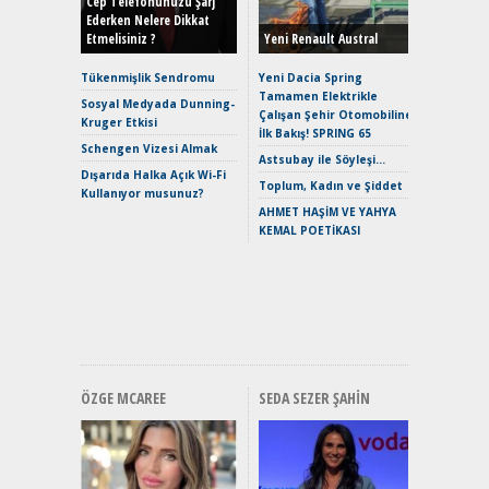
Cep Telefonunuzu Şarj
Ederken Nelere Dikkat
Etmelisiniz ?
Yeni Renault Austral
Alpine A2
Çağın Ce
Tükenmişlik Sendromu
Yeni Dacia Spring
Tamamen Elektrikle
EAT8’e V
Sosyal Medyada Dunning-
Çalışan Şehir Otomobiline
Merhaba:
Kruger Etkisi
İlk Bakış! SPRING 65
Mild-Hyb
Schengen Vizesi Almak
Verimli?
Astsubay ile Söyleşi…
Dışarıda Halka Açık Wi-Fi
Crossove
Toplum, Kadın ve Şiddet
Kullanıyor musunuz?
Yaramaz
AHMET HAŞİM VE YAHYA
Puma ST
KEMAL POETİKASI
Yakıyor 
Mercede
ve En Yakı
Premium 
Hızlı Şar
ÖZGE MCAREE
SEDA SEZER ŞAHIN
Alınır M