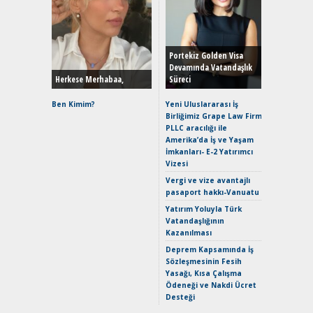
Alınır M
Durulma
Yönleriy
Hybrid (
Portekiz Golden Visa
Devamında Vatandaşlık
Herkese Merhabaa,
Süreci
Alpine A2
Çağın Ce
Ben Kimim?
Yeni Uluslararası İş
Birliğimiz Grape Law Firm
EAT8’e V
PLLC aracılığı ile
Merhaba:
Amerika’da İş ve Yaşam
Mild-Hyb
İmkanları- E-2 Yatırımcı
Verimli?
Vizesi
Crossove
Vergi ve vize avantajlı
Yaramaz
pasaport hakkı-Vanuatu
Puma ST
Yakıyor 
Yatırım Yoluyla Türk
Vatandaşlığının
Mercede
Kazanılması
ve En Yakı
Premium 
Deprem Kapsamında İş
Hızlı Şar
Sözleşmesinin Fesih
Yasağı, Kısa Çalışma
Ödeneği ve Nakdi Ücret
Desteği