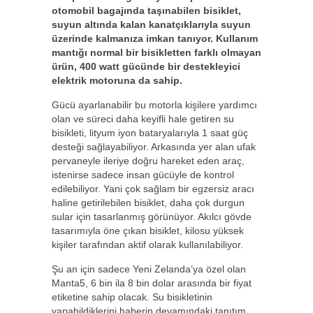
otomobil bagajında taşınabilen bisiklet,
suyun altında kalan kanatçıklarıyla suyun
üzerinde kalmanıza imkan tanıyor. Kullanım
mantığı normal bir bisikletten farklı olmayan
ürün, 400 watt gücünde bir destekleyici
elektrik motoruna da sahip.
Gücü ayarlanabilir bu motorla kişilere yardımcı
olan ve süreci daha keyifli hale getiren su
bisikleti, lityum iyon bataryalarıyla 1 saat güç
desteği sağlayabiliyor. Arkasında yer alan ufak
pervaneyle ileriye doğru hareket eden araç,
istenirse sadece insan gücüyle de kontrol
edilebiliyor. Yani çok sağlam bir egzersiz aracı
haline getirilebilen bisiklet, daha çok durgun
sular için tasarlanmış görünüyor. Akılcı gövde
tasarımıyla öne çıkan bisiklet, kilosu yüksek
kişiler tarafından aktif olarak kullanılabiliyor.
Şu an için sadece Yeni Zelanda’ya özel olan
Manta5, 6 bin ila 8 bin dolar arasında bir fiyat
etiketine sahip olacak. Su bisikletinin
yapabildiklerini haberin devamındaki tanıtım