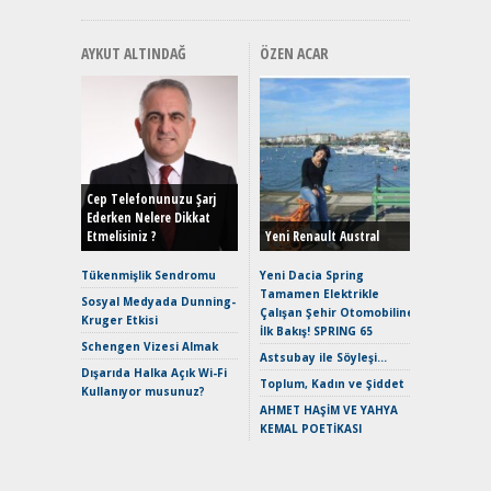
AYKUT ALTINDAĞ
ÖZEN ACAR
Alınır M
Durulma
Yönleriy
Hybrid (
Cep Telefonunuzu Şarj
Ederken Nelere Dikkat
Etmelisiniz ?
Yeni Renault Austral
Alpine A2
Çağın Ce
Tükenmişlik Sendromu
Yeni Dacia Spring
Tamamen Elektrikle
EAT8’e V
Sosyal Medyada Dunning-
Çalışan Şehir Otomobiline
Merhaba:
Kruger Etkisi
İlk Bakış! SPRING 65
Mild-Hyb
Schengen Vizesi Almak
Verimli?
Astsubay ile Söyleşi…
Dışarıda Halka Açık Wi-Fi
Crossove
Toplum, Kadın ve Şiddet
Kullanıyor musunuz?
Yaramaz
AHMET HAŞİM VE YAHYA
Puma ST
KEMAL POETİKASI
Yakıyor 
Mercede
ve En Yakı