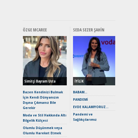
Premium 
Hızlı Şar
ÖZGE MCAREE
SEDA SEZER ŞAHIN
Alınır M
Durulma
Yönleriy
Hybrid (
Simitçi Bayram Usta
İYİLİK
Alpine A2
Çağın Ce
Bazen Kendinizi Bulmak
BABAM…
İçin Kendi Dünyanızın
EAT8’e V
PANDEMİ
Dışına Çıkmanız Bile
Merhaba:
EVDE KALAMIYORUZ…
Gerekir
Mild-Hyb
Pandemi ve
Verimli?
Moda ve Stil Hakkında Altı
Sağlıkçılarımız
Bilgelik Külçesi
Crossove
Yaramaz
Olumlu Düşünmek veya
Puma ST
Olumlu Hareket Etmek
Yakıyor 