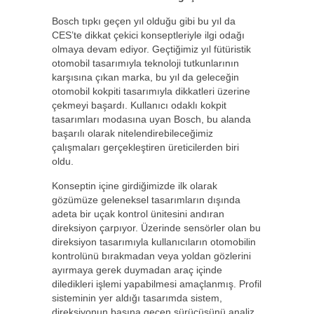
Bosch tıpkı geçen yıl olduğu gibi bu yıl da
CES’te dikkat çekici konseptleriyle ilgi odağı
olmaya devam ediyor. Geçtiğimiz yıl fütüristik
otomobil tasarımıyla teknoloji tutkunlarının
karşısına çıkan marka, bu yıl da geleceğin
otomobil kokpiti tasarımıyla dikkatleri üzerine
çekmeyi başardı. Kullanıcı odaklı kokpit
tasarımları modasına uyan Bosch, bu alanda
başarılı olarak nitelendirebileceğimiz
çalışmaları gerçekleştiren üreticilerden biri
oldu.
Konseptin içine girdiğimizde ilk olarak
gözümüze geleneksel tasarımların dışında
adeta bir uçak kontrol ünitesini andıran
direksiyon çarpıyor. Üzerinde sensörler olan bu
direksiyon tasarımıyla kullanıcıların otomobilin
kontrolünü bırakmadan veya yoldan gözlerini
ayırmaya gerek duymadan araç içinde
diledikleri işlemi yapabilmesi amaçlanmış. Profil
sisteminin yer aldığı tasarımda sistem,
direksiyonun başına geçen sürücüsünü analiz