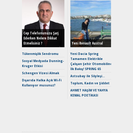
Alınır M
Durulma
Yönleriy
Hybrid (
Cep Telefonunuzu Şarj
Ederken Nelere Dikkat
Etmelisiniz ?
Yeni Renault Austral
Alpine A2
Çağın Ce
Tükenmişlik Sendromu
Yeni Dacia Spring
Tamamen Elektrikle
EAT8’e V
Sosyal Medyada Dunning-
Çalışan Şehir Otomobiline
Merhaba:
Kruger Etkisi
İlk Bakış! SPRING 65
Mild-Hyb
Schengen Vizesi Almak
Verimli?
Astsubay ile Söyleşi…
Dışarıda Halka Açık Wi-Fi
Crossove
Toplum, Kadın ve Şiddet
Kullanıyor musunuz?
Yaramaz
AHMET HAŞİM VE YAHYA
Puma ST
KEMAL POETİKASI
Yakıyor 
Mercede
ve En Yakı
Premium 
Hızlı Şar