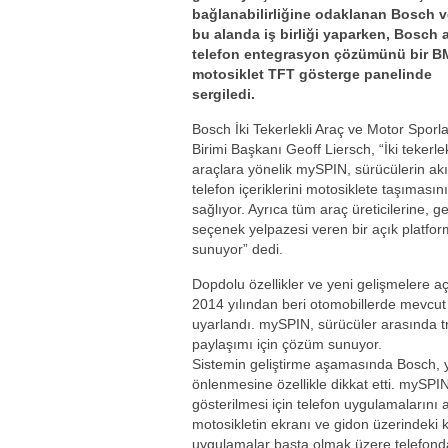
bağlanabilirliğine odaklanan Bosch
bu alanda iş birliği yaparken, Bosch ak
telefon entegrasyon çözümünü bir 
motosiklet TFT gösterge panelinde
sergiledi.
Bosch İki Tekerlekli Araç ve Motor Sporla
Birimi Başkanı Geoff Liersch, “İki tekerlek
araçlara yönelik mySPIN, sürücülerin akıl
telefon içeriklerini motosiklete taşımasını
sağlıyor. Ayrıca tüm araç üreticilerine, ge
seçenek yelpazesi veren bir açık platfor
sunuyor” dedi.
Dopdolu özellikler ve yeni gelişmelere aç
2014 yılından beri otomobillerde mevcut o
uyarlandı. mySPIN, sürücüler arasında tr
paylaşımı için çözüm sunuyor.
Sistemin geliştirme aşamasında Bosch, y
önlenmesine özellikle dikkat etti. mySPIN
gösterilmesi için telefon uygulamalarını a
motosikletin ekranı ve gidon üzerindeki kon
uygulamalar başta olmak üzere telefondak