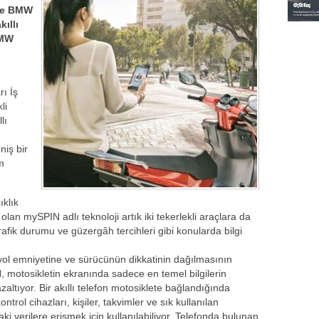
 ve BMW
ıllı
BMW
rı İş
li
lı
niş bir
m
ıklık
lan mySPIN adlı teknoloji artık iki tekerlekli araçlara da
afik durumu ve güzergâh tercihleri gibi konularda bilgi
ol emniyetine ve sürücünün dikkatinin dağılmasının
, motosikletin ekranında sadece en temel bilgilerin
zaltıyor. Bir akıllı telefon motosiklete bağlandığında
trol cihazları, kişiler, takvimler ve sık kullanılan
i verilere erişmek için kullanılabiliyor. Telefonda bulunan