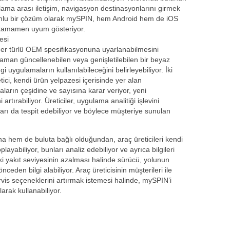
ama arası iletişim, navigasyon destinasyonlarını girmek
tformlu bir çözüm olarak mySPIN, hem Android hem de iOS
la tamamen uyum gösteriyor.
esi
her türlü OEM spesifikasyonuna uyarlanabilmesini
i zaman güncellenebilen veya genişletilebilen bir beyaz
 uygulamaların kullanılabileceğini belirleyebiliyor. İki
tici, kendi ürün yelpazesi içerisinde yer alan
ların çeşidine ve sayısına karar veriyor, yeni
artırabiliyor. Üreticiler, uygulama analitiği işlevini
arı da tespit edebiliyor ve böylece müşteriye sunulan
 hem de buluta bağlı olduğundan, araç üreticileri kendi
playabiliyor, bunları analiz edebiliyor ve ayrıca bilgileri
i yakıt seviyesinin azalması halinde sürücü, yolunun
ceden bilgi alabiliyor. Araç üreticisinin müşterileri ile
rvis seçeneklerini artırmak istemesi halinde, mySPIN’i
larak kullanabiliyor.