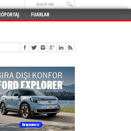
RÖPORTAJ
FUARLAR
Açıldı
!
!