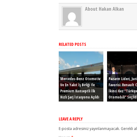
About Hakan Alkan
RELATED POSTS
Mercedes-Benz Otomotiv
Pazarın Lideri, Jur
Ve En Yakıt İş Birliği Ile
Favorisi: Renault C
Premium Konseptli İlk
İkinci Kez “Türkiye
Hızlı Şarj İstasyonu Açıldı
Otomobili” Seçildi
LEAVE A REPLY
E-posta adresiniz yayınlanmayacak.
Gerekli a