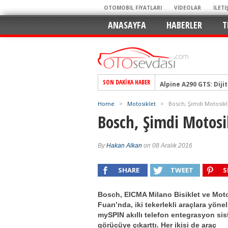
OTOMOBİL FİYATLARI
VİDEOLAR
İLETİ
ANASAYFA
HABERLER
T
SON DAKIKA HABER
Alpine A290 GTS: Diji
EAT8’e Veda, Elektriğ
Home
>
Motosiklet
>
Bosch, Şimdi Motosikle
Crossover Dünyasını
Bosch, Şimdi Motosik
Mercedes-Benz Otomoti
Keskin Hatlar, GR Ru
By
Hakan Alkan
on 08 Aralık 2016
Geleceğin Kompakt El
SHARE
TWEET
S
Pazarın Lideri, Jurini
Hem Şehirli Hem Tasa
Bosch, EICMA Milano Bisiklet ve Moto
TURKA’nın Dev Ağı İçin
Fuarı’nda, iki tekerlekli araçlara yönel
mySPIN akıllı telefon entegrasyon sis
Alınır mı? Uzak mı D
görücüye çıkarttı. Her ikisi de araç