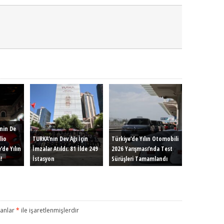
inin De
lio
TURKA’nın Dev Ağı İçin
Türkiye’de Yılın Otomobili
’de Yılın
İmzalar Atıldı: 81 İlde 249
2026 Yarışması’nda Test
!
İstasyon
Sürüşleri Tamamlandı
lanlar
*
ile işaretlenmişlerdir