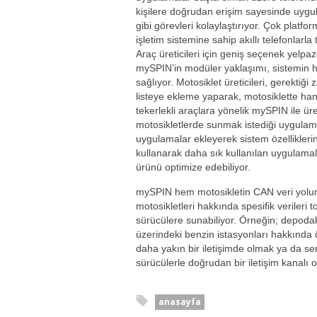
kişilere doğrudan erişim sayesinde uygul
gibi görevleri kolaylaştırıyor. Çok pla
işletim sistemine sahip akıllı telefonlar
Araç üreticileri için geniş seçenek yelpaz
mySPIN’in modüler yaklaşımı, sistemin 
sağlıyor. Motosiklet üreticileri, gerektiğ
listeye ekleme yaparak, motosiklette hangi
tekerlekli araçlara yönelik mySPIN ile üre
motosikletlerde sunmak istediği uygulama
uygulamalar ekleyerek sistem özelliklerini 
kullanarak daha sık kullanılan uygulamal
ürünü optimize edebiliyor.
mySPIN hem motosikletin CAN veri yoluna
motosikletleri hakkında spesifik verileri to
sürücülere sunabiliyor. Örneğin; depodak
üzerindeki benzin istasyonları hakkında ön
daha yakın bir iletişimde olmak ya da se
sürücülerle doğrudan bir iletişim kanalı o
anasayfa