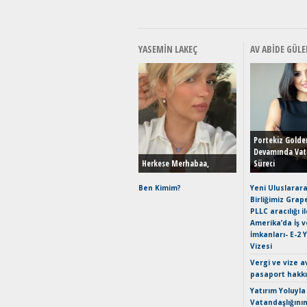
YASEMIN LAKEÇ
AV ABIDE GÜLE
Portekiz Golde
Devamında Vat
Herkese Merhabaa,
Süreci
Ben Kimim?
Yeni Uluslarara
Birliğimiz Grap
PLLC aracılığı i
Amerika’da İş 
İmkanları- E-2 
Vizesi
Vergi ve vize a
pasaport hakk
Yatırım Yoluyla
Vatandaşlığını