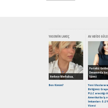
YASEMIN LAKEÇ
AV ABIDE GÜLE
Portekiz Golde
Devamında Vat
Herkese Merhabaa,
Süreci
Ben Kimim?
Yeni Uluslarara
Birliğimiz Grap
PLLC aracılığı i
Amerika’da İş 
İmkanları- E-2 
Vizesi