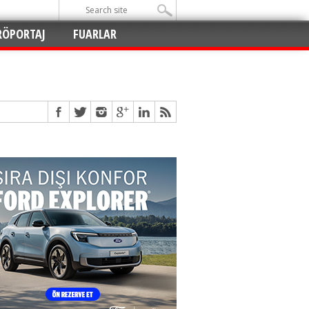
RÖPORTAJ
FUARLAR
Açıldı
!
!