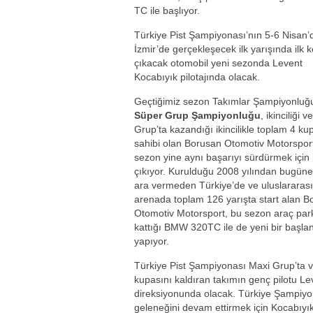
TC ile başlıyor.
Türkiye Pist Şampiyonası’nın 5-6 Nisan’
İzmir’de gerçekleşecek ilk yarışında ilk k
çıkacak otomobil yeni sezonda Levent
Kocabıyık pilotajında olacak.
Geçtiğimiz sezon Takımlar Şampiyonluğ
Süper Grup Şampiyonluğu
, ikinciliği 
Grup’ta kazandığı ikincilikle toplam 4 ku
sahibi olan Borusan Otomotiv Motorspor
sezon yine aynı başarıyı sürdürmek için 
çıkıyor. Kurulduğu 2008 yılından bugün
ara vermeden Türkiye’de ve uluslararası
arenada toplam 126 yarışta start alan B
Otomotiv Motorsport, bu sezon araç par
kattığı BMW 320TC ile de yeni bir başla
yapıyor.
Türkiye Pist Şampiyonası Maxi Grup’ta ve
kupasını kaldıran takımın genç pilotu L
direksiyonunda olacak. Türkiye Şampiyo
geleneğini devam ettirmek için Kocabıy