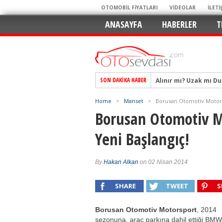
OTOMOBİL FİYATLARI
VİDEOLAR
İLETİ
ANASAYFA
HABERLER
T
Alınır mı? Uzak mı D
SON DAKIKA HABER
Alpine A290 GTS: Diji
EAT8’e Veda, Elektriğ
Home
>
Manset
>
Borusan Otomotiv Motors
Crossover Dünyasını
Borusan Otomotiv M
Mercedes-Benz Otomoti
Yeni Başlangıç!
Keskin Hatlar, GR Ru
Geleceğin Kompakt El
By
Hakan Alkan
on 02 Nisan 2014
Pazarın Lideri, Jurini
Hem Şehirli Hem Tasa
SHARE
TWEET
S
TURKA’nın Dev Ağı İçin
Borusan Otomotiv Motorsport
, 2014
sezonuna, araç parkına dahil ettiği BM