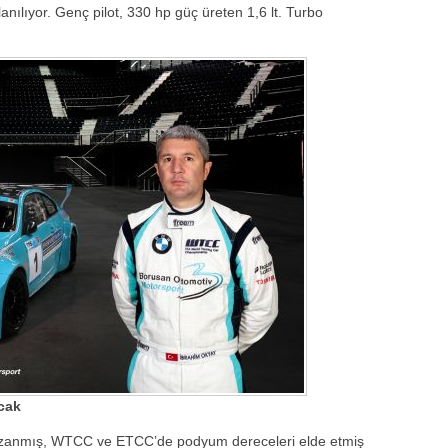
ılıyor. Genç pilot, 330 hp güç üreten 1,6 lt. Turbo
cak
zanmış, WTCC ve ETCC’de podyum dereceleri elde etmiş