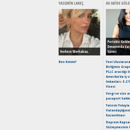
YASEMIN LAKEÇ
AV ABIDE GÜLE
Portekiz Golde
Devamında Vat
Herkese Merhabaa,
Süreci
Ben Kimim?
Yeni Uluslarara
Birliğimiz Grap
PLLC aracılığı i
Amerika’da İş 
İmkanları- E-2 
Vizesi
Vergi ve vize a
pasaport hakk
Yatırım Yoluyla
Vatandaşlığını
Kazanılması
Deprem Kapsam
Sözleşmesinin 