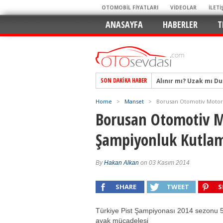
OTOMOBİL FİYATLARI
VİDEOLAR
İLETİ
ANASAYFA
HABERLER
T
Alınır mı? Uzak mı D
SON DAKIKA HABER
Alpine A290 GTS: Diji
EAT8’e Veda, Elektriğ
Home
>
Manset
>
Borusan Otomotiv Motor
Crossover Dünyasını
Borusan Otomotiv M
Mercedes-Benz Otomoti
Şampiyonluk Kutla
Keskin Hatlar, GR Ru
Geleceğin Kompakt El
By
Hakan Alkan
on 03 Kasım 2014
Pazarın Lideri, Jurini
Hem Şehirli Hem Tasa
SHARE
TWEET
S
TURKA’nın Dev Ağı İçin
Türkiye Pist Şampiyonası 2014 sezonu 5’
ayak mücadelesi