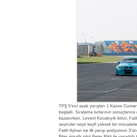
TPŞ 5’inci ayak yarışları 1 Kasım Cumar
başladı. Sıralama turlarının sonuçlarına
kazanırken, Levent Kocabıyık ikinci, Fatih
seyirciler seyir keyfi yüksek bir mücadel
Fatih Ayhan ise ilk yarışı podyumun 3’ü
Biter misafir pilot Peter Rikli ile yaşadığ