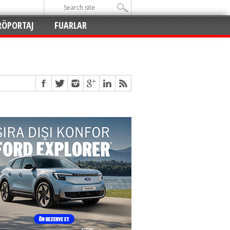
RÖPORTAJ
FUARLAR
Açıldı
!
!