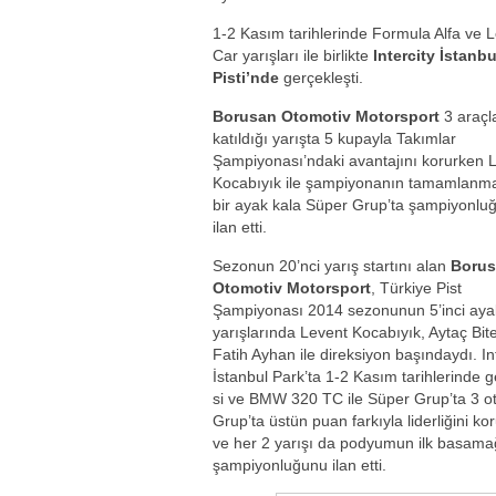
1-2 Kasım tarihlerinde Formula Alfa ve
Car yarışları ile birlikte
Intercity İstanbu
Pisti’nde
gerçekleşti.
Borusan Otomotiv Motorsport
3 araçl
katıldığı yarışta 5 kupayla Takımlar
Şampiyonası’ndaki avantajını korurken 
Kocabıyık ile şampiyonanın tamamlanm
bir ayak kala Süper Grup’ta şampiyonlu
ilan etti.
Sezonun 20’nci yarış startını alan
Boru
Otomotiv Motorsport
, Türkiye Pist
Şampiyonası 2014 sezonunun 5’inci aya
yarışlarında Levent Kocabıyık, Aytaç Bit
Fatih Ayhan ile direksiyon başındaydı. In
İstanbul Park’ta 1-2 Kasım tarihlerinde
si ve BMW 320 TC ile Süper Grup’ta 3 o
Grup’ta üstün puan farkıyla liderliğini 
ve her 2 yarışı da podyumun ilk basama
şampiyonluğunu ilan etti.