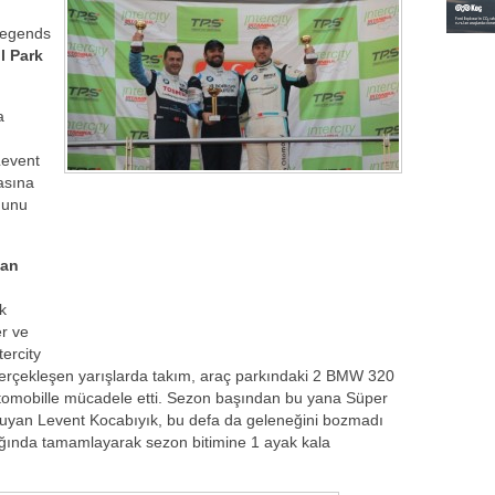
 Legends
l Park
a
Levent
asına
ğunu
san
k
er ve
tercity
 gerçekleşen yarışlarda takım, araç parkındaki 2 BMW 320
tomobille mücadele etti. Sezon başından bu yana Süper
koruyan Levent Kocabıyık, bu defa da geleneğini bozmadı
ğında tamamlayarak sezon bitimine 1 ayak kala