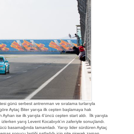
tesi günü serbest antrenman ve sıralama turlarıyla
 göre Aytaç Biter yarışa ilk cepten başlamaya hak
 Ayhan ise ilk yarışta 4’üncü cepten start aldı. İlk yarışta
e izlerken yarış Levent Kocabıyık’ın zaferiyle sonuçlandı.
nücü basamağında tamamladı. Yarışı lider sürdüren Aytaç
ı temas sonucu lastiği patladığı için pite girerek zaman