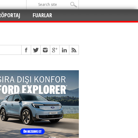
RÖPORTAJ
FUARLAR
Açıldı
!
!