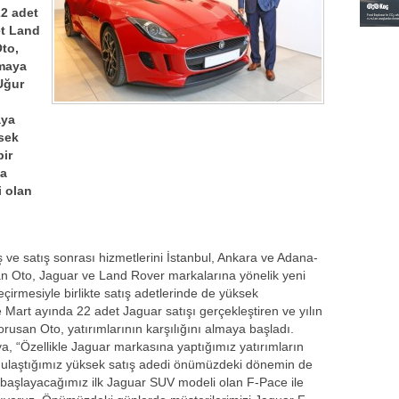
22 adet
et Land
Oto,
lmaya
Uğur
aya
ksek
ir
na
i olan
ve satış sonrası hizmetlerini İstanbul, Ankara ve Adana-
an Oto, Jaguar ve Land Rover markalarına yönelik yeni
irmesiyle birlikte satış adetlerinde de yüksek
art ayında 22 adet Jaguar satışı gerçekleştiren ve yılın
rusan Oto, yatırımlarının karşılığını almaya başladı.
 “Özellikle Jaguar markasına yaptığımız yatırımların
a ulaştığımız yüksek satış adedi önümüzdeki dönemin de
a başlayacağımız ilk Jaguar SUV modeli olan F-Pace ile