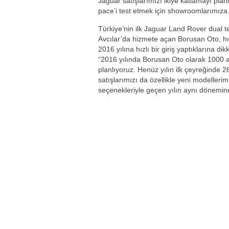
Jaguar satışlarımızı ikiye katlamayı pla
pace’i test etmek için showroomlarımıza
Türkiye’nin ilk Jaguar Land Rover dual te
Avcılar’da hizmete açan Borusan Oto, hız
2016 yılına hızlı bir giriş yaptıklarına
“2016 yılında Borusan Oto olarak 1000 
planlıyoruz. Henüz yılın ilk çeyreğinde 
satışlarımızı da özellikle yeni modelle
seçenekleriyle geçen yılın aynı dönemine