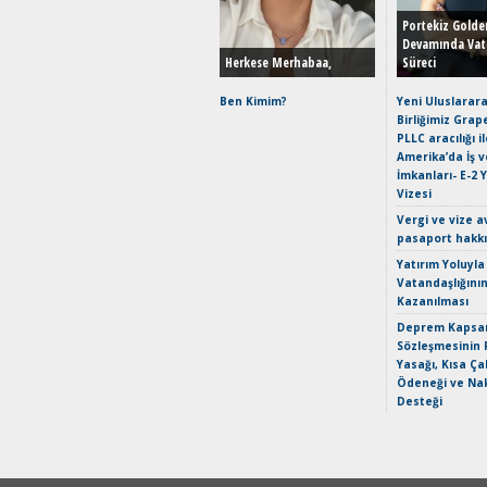
Portekiz Golde
Devamında Vat
Herkese Merhabaa,
Süreci
Ben Kimim?
Yeni Uluslarara
Birliğimiz Grap
PLLC aracılığı i
Amerika’da İş 
İmkanları- E-2 
Vizesi
Vergi ve vize a
pasaport hakk
Yatırım Yoluyla
Vatandaşlığını
Kazanılması
Deprem Kapsam
Sözleşmesinin 
Yasağı, Kısa Ça
Ödeneği ve Nak
Desteği