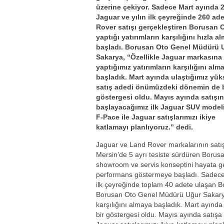
üzerine çekiyor. Sadece Mart ayında 
Jaguar ve yılın ilk çeyreğinde 260 ad
Rover satışı gerçekleştiren Borusan 
yaptığı yatırımların karşılığını hızla a
başladı.
Borusan Oto Genel Müdürü 
Sakarya, “Özellikle Jaguar markasına
yaptığımız yatırımların karşılığını alm
başladık. Mart ayında ulaştığımız yü
satış adedi önümüzdeki dönemin de b
göstergesi oldu. Mayıs ayında satışı
başlayacağımız ilk Jaguar SUV model
F-Pace ile Jaguar satışlarımızı ikiye
katlamayı planlıyoruz.” dedi.
Jaguar ve Land Rover markalarının satış 
Mersin’de 5 ayrı tesiste sürdüren Borus
showroom ve servis konseptini hayata geç
performans göstermeye başladı. Sadece M
ilk çeyreğinde toplam 40 adete ulaşan Bo
Borusan Oto Genel Müdürü Uğur Sakarya,
karşılığını almaya başladık. Mart ayınd
bir göstergesi oldu. Mayıs ayında satış