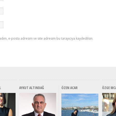
adım, e-posta adresim ve site adresim bu tarayıcıya kaydedilsin.
L
AYKUT ALTINDAĞ
ÖZEN ACAR
ÖZGE MC
Alınır Mı? Uzak Mı
Alınır Mı? Uzak Mı
Alınır M
Alınır 
Durulmalı? Tüm
Durulmalı? Tüm
Durulma
Durulm