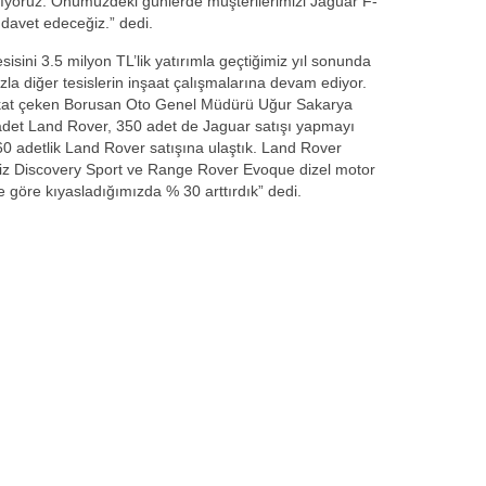
nlıyoruz. Önümüzdeki günlerde müşterilerimizi Jaguar F-
 davet edeceğiz.” dedi.
sisini 3.5 milyon TL’lik yatırımla geçtiğimiz yıl sonunda
la diğer tesislerin inşaat çalışmalarına devam ediyor.
 dikkat çeken Borusan Oto Genel Müdürü Uğur Sakarya
adet Land Rover, 350 adet de Jaguar satışı yapmayı
260 adetlik Land Rover satışına ulaştık. Land Rover
rimiz Discovery Sport ve Range Rover Evoque dizel motor
 göre kıyasladığımızda % 30 arttırdık” dedi.