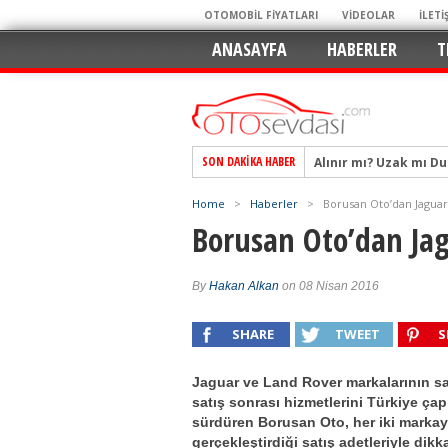
OTOMOBİL FİYATLARI
VİDEOLAR
İLETİ
ANASAYFA
HABERLER
T
Alınır mı? Uzak mı D
SON DAKIKA HABER
Alpine A290 GTS: Diji
Home
>
Haberler
>
Borusan Oto’dan Jagua
EAT8’e Veda, Elektriğ
Borusan Oto’dan Ja
Crossover Dünyasını
Mercedes-Benz Otomoti
By
Hakan Alkan
on 08 Nisan 2016
Keskin Hatlar, GR Ru
Geleceğin Kompakt El
SHARE
TWEET
S
Pazarın Lideri, Jurini
Jaguar ve Land Rover markalarının sa
Hem Şehirli Hem Tasa
satış sonrası hizmetlerini Türkiye ça
TURKA’nın Dev Ağı İçin
sürdüren Borusan Oto, her iki markay
gerçekleştirdiği satış adetleriyle dikka