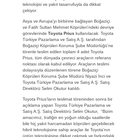
teknolojisi ve yakıt tasarrufuyla da dikkat
çekiyor.
Asya ve Avrupa’yı birbirine bağlayan Boğaziçi
ve Fatih Sultan Mehmet Köprüleri’ndeki devriye
görevlerinde
Toyota Prius
kullanılacak. Toyota
Türkiye Pazarlama ve Satış A.Ş. tarafından
Boğaziçi Köprüleri Koruma Şube Müdürlüğü’ne
törenle teslim edilen toplam 4 adet Toyota
Prius, tüm dünyada çevreci araçların referans
noktası olarak kabul ediliyor. Araçların teslimi
dolayısıyla düzenlenen törene Boğaziçi
Köprüleri Koruma Şube Müdürü Niyazi İnci ve
Toyota Türkiye Pazarlama ve Satış A.Ş. Satış
Direktörü Selim Okutur katıldı.
Toyota Prius’ların teslimat töreninden sonra bir
açıklama yapan Toyota Türkiye Pazarlama ve
Satış A.Ş. Satış Direktörü Selim Okutur, “Bizim
amacımız, trafiğin en yoğun olduğu saatlerde
bile hiç yakıt harcamadan köprüleri geçebilecek
hibrit teknolojisine sahip araçlar ile Toyota’nın
üstün teknolojisine dikkat çekmek ve farkındalık