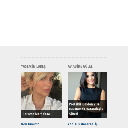
YASEMIN LAKEÇ
AV ABIDE GÜLEL
Alınır M
Durulma
Yönleriy
Hybrid (
Portekiz Golden Visa
Devamında Vatandaşlık
Herkese Merhabaa,
Süreci
Alpine A2
Çağın Ce
Ben Kimim?
Yeni Uluslararası İş