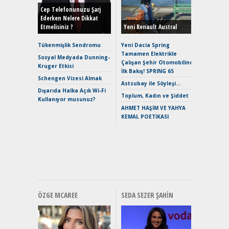
Hybrid (
Cep Telefonunuzu Şarj
Ederken Nelere Dikkat
Etmelisiniz ?
Yeni Renault Austral
Alpine A2
Çağın Ce
Tükenmişlik Sendromu
Yeni Dacia Spring
Tamamen Elektrikle
EAT8’e V
Sosyal Medyada Dunning-
Çalışan Şehir Otomobiline
Merhaba:
Kruger Etkisi
İlk Bakış! SPRING 65
Mild-Hyb
Schengen Vizesi Almak
Verimli?
Astsubay ile Söyleşi…
Dışarıda Halka Açık Wi-Fi
Crossove
Toplum, Kadın ve Şiddet
Kullanıyor musunuz?
Yaramaz
AHMET HAŞİM VE YAHYA
Puma ST
KEMAL POETİKASI
Yakıyor 
Mercede
ve En Yakı
Premium 
Hızlı Şar
ÖZGE MCAREE
SEDA SEZER ŞAHIN