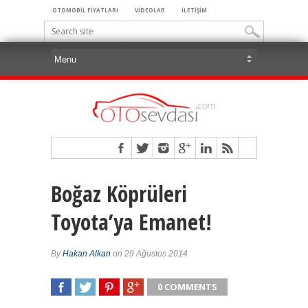
OTOMOBİL FİYATLARI
VİDEOLAR
İLETİŞİM
Boğaz Köprüleri
Toyota’ya Emanet!
By
Hakan Alkan
on 29 Ağustos 2014
0 COMMENTS
SHARE
TWEET
SHARE
SHARE