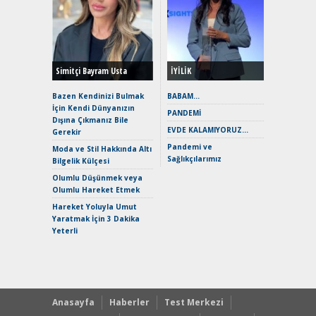
Alınır M
Durulma
Yönleriy
Hybrid (
Simitçi Bayram Usta
İYİLİK
Alpine A2
Çağın Ce
Bazen Kendinizi Bulmak
BABAM…
İçin Kendi Dünyanızın
EAT8’e V
PANDEMİ
Dışına Çıkmanız Bile
Merhaba:
EVDE KALAMIYORUZ…
Gerekir
Mild-Hyb
Pandemi ve
Verimli?
Moda ve Stil Hakkında Altı
Sağlıkçılarımız
Bilgelik Külçesi
Crossove
Yaramaz
Olumlu Düşünmek veya
Puma ST
Olumlu Hareket Etmek
Yakıyor 
Hareket Yoluyla Umut
Mercede
Yaratmak İçin 3 Dakika
ve En Yakı
Yeterli
Premium 
Hızlı Şar
Anasayfa
Haberler
Test Merkezi