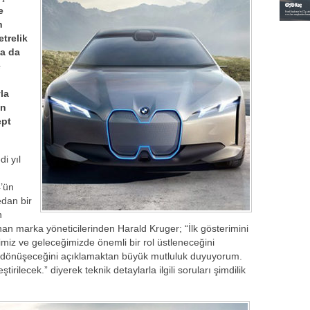
e
n
trelik
la da
e
la
an
ept
i yıl
4’ün
edan bir
n
unan marka yöneticilerinden Harald Kruger; “İlk gösterimini
ğimiz ve geleceğimizde önemli bir rol üstleneceğini
ğe dönüşeceğini açıklamaktan büyük mutluluk duyuyorum.
tirilecek.” diyerek teknik detaylarla ilgili soruları şimdilik