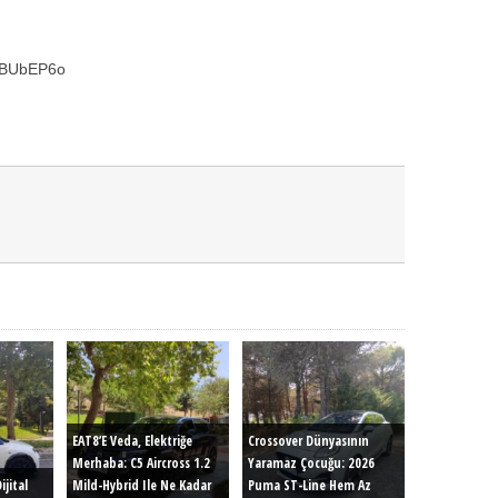
z0BUbEP6o
EAT8’e Veda, Elektriğe
Crossover Dünyasının
Merhaba: C5 Aircross 1.2
Yaramaz Çocuğu: 2026
ijital
Mild-Hybrid Ile Ne Kadar
Puma ST-Line Hem Az