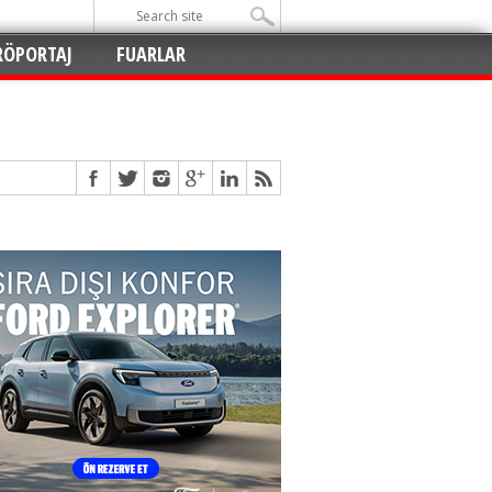
RÖPORTAJ
FUARLAR
Açıldı
!
!