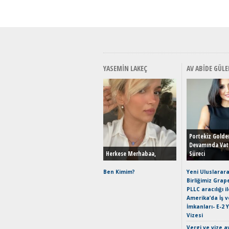
YASEMIN LAKEÇ
AV ABIDE GÜLE
Portekiz Golde
Devamında Vat
Herkese Merhabaa,
Süreci
Ben Kimim?
Yeni Uluslarara
Birliğimiz Grap
PLLC aracılığı i
Amerika’da İş 
İmkanları- E-2 
Vizesi
Vergi ve vize a