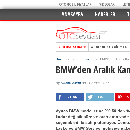
OTOMOBİL FİYATLARI
VİDEOLAR
İLETİ
ANASAYFA
HABERLER
T
Alınır mı? Uzak mı D
SON DAKIKA HABER
Alpine A290 GTS: Diji
EAT8’e Veda, Elektriğ
Home
>
Kampanyalar
>
BMW’den Aralık Ka
BMW’den Aralık Ka
Crossover Dünyasını
Mercedes-Benz Otomoti
Keskin Hatlar, GR Ru
By
Hakan Alkan
on 11 Aralık 2015
Geleceğin Kompakt El
SHARE
TWEET
S
Pazarın Lideri, Jurini
Hem Şehirli Hem Tasa
Ayrıca BMW modellerine %0,59’dan %
kadar değişik süre ve oranlarda vade
TURKA’nın Dev Ağı İçin
seçenekleri ile sahip olunuyor. Ücrets
kasko ve BMW Service Inclusive pake