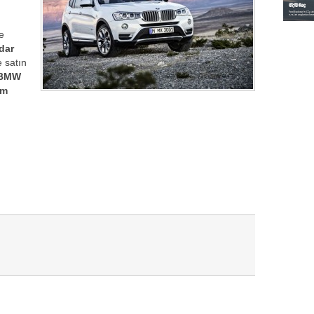
e
dar
e satın
e BMW
km