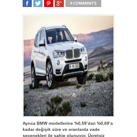
0 COMMENTS
SHARE
TWEET
SHARE
SHARE
Ayrıca BMW modellerine %0,59’dan %0,69’a
kadar değişik süre ve oranlarda vade
seçenekleri ile sahip olunuyor. Ücretsiz