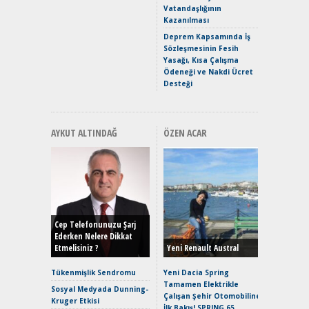
Vatandaşlığının
Mercede
Kazanılması
ve En Yakı
Premium 
Deprem Kapsamında İş
Hızlı Şar
Sözleşmesinin Fesih
Yasağı, Kısa Çalışma
Ödeneği ve Nakdi Ücret
Desteği
AYKUT ALTINDAĞ
ÖZEN ACAR
Alınır M
Durulma
Yönleriy
Hybrid (
Cep Telefonunuzu Şarj
Ederken Nelere Dikkat
Etmelisiniz ?
Yeni Renault Austral
Alpine A2
Çağın Ce
Tükenmişlik Sendromu
Yeni Dacia Spring
Tamamen Elektrikle
EAT8’e V
Sosyal Medyada Dunning-
Çalışan Şehir Otomobiline
Merhaba:
Kruger Etkisi
İlk Bakış! SPRING 65