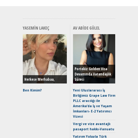
YASEMIN LAKEÇ
AV ABIDE GÜLEL
Alınır M
Durulma
Yönleriy
Hybrid (
Portekiz Golden Visa
Devamında Vatandaşlık
Herkese Merhabaa,
Süreci
Alpine A2
Çağın Ce
Ben Kimim?
Yeni Uluslararası İş
Birliğimiz Grape Law Firm
EAT8’e V
PLLC aracılığı ile
Merhaba:
Amerika’da İş ve Yaşam
Mild-Hyb
İmkanları- E-2 Yatırımcı
Verimli?
Vizesi
Crossove
Vergi ve vize avantajlı
Yaramaz
pasaport hakkı-Vanuatu
Puma ST
Yakıyor 
Yatırım Yoluyla Türk