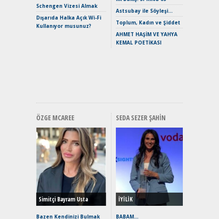
Mild-Hyb
Schengen Vizesi Almak
Verimli?
Astsubay ile Söyleşi…
Dışarıda Halka Açık Wi-Fi
Crossove
Toplum, Kadın ve Şiddet
Kullanıyor musunuz?
Yaramaz
AHMET HAŞİM VE YAHYA
Puma ST
KEMAL POETİKASI
Yakıyor 
Mercede
ve En Yakı
Premium 
Hızlı Şar
ÖZGE MCAREE
SEDA SEZER ŞAHIN
Alınır M
Durulma
Yönleriy
Hybrid (
Simitçi Bayram Usta
İYİLİK
Alpine A2
Çağın Ce
Bazen Kendinizi Bulmak
BABAM…