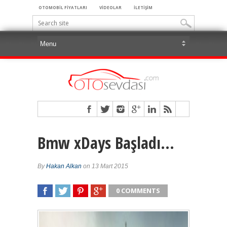
OTOMOBİL FİYATLARI
VİDEOLAR
İLETİŞİM
Bmw xDays Başladı…
By
Hakan Alkan
on 13 Mart 2015
0 COMMENTS
SHARE
TWEET
SHARE
SHARE