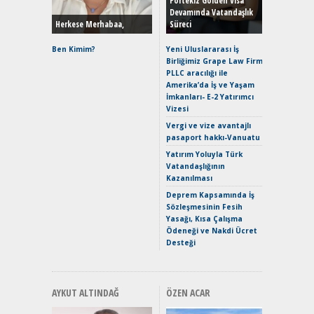
Portekiz Golden Visa
Devamında Vatandaşlık
Herkese Merhabaa,
Süreci
Alpine A2
Çağın Ce
Ben Kimim?
Yeni Uluslararası İş
Birliğimiz Grape Law Firm
EAT8’e V
PLLC aracılığı ile
Merhaba:
Amerika’da İş ve Yaşam
Mild-Hyb
İmkanları- E-2 Yatırımcı
Verimli?
Vizesi
Crossove
Vergi ve vize avantajlı
Yaramaz
pasaport hakkı-Vanuatu
Puma ST
Yakıyor 
Yatırım Yoluyla Türk
Vatandaşlığının
Mercede
Kazanılması
ve En Yakı
Premium 
Deprem Kapsamında İş
Hızlı Şar
Sözleşmesinin Fesih
Yasağı, Kısa Çalışma
Ödeneği ve Nakdi Ücret
Desteği
AYKUT ALTINDAĞ
ÖZEN ACAR