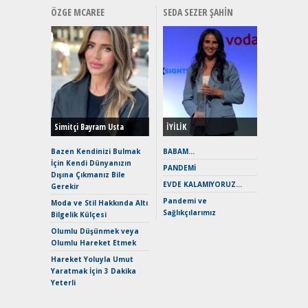
ÖZGE MCAREE
SEDA SEZER ŞAHIN
Alınır M
Durulma
Yönleriy
Hybrid (
Simitçi Bayram Usta
İYİLİK
Alpine A2
Çağın Ce
Bazen Kendinizi Bulmak
BABAM…
İçin Kendi Dünyanızın
EAT8’e V
PANDEMİ
Dışına Çıkmanız Bile
Merhaba:
EVDE KALAMIYORUZ…
Gerekir
Mild-Hyb
Pandemi ve
Verimli?
Moda ve Stil Hakkında Altı
Sağlıkçılarımız
Bilgelik Külçesi
Crossove
Yaramaz
Olumlu Düşünmek veya
Puma ST
Olumlu Hareket Etmek
Yakıyor 
Hareket Yoluyla Umut
Mercede
Yaratmak İçin 3 Dakika
ve En Yakı
Yeterli
Premium 
Hızlı Şar