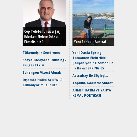
Alınır M
Durulma
Yönleriy
Hybrid (
Cep Telefonunuzu Şarj
Ederken Nelere Dikkat
Etmelisiniz ?
Yeni Renault Austral
Alpine A2
Çağın Ce
Tükenmişlik Sendromu
Yeni Dacia Spring
Tamamen Elektrikle
EAT8’e V
Sosyal Medyada Dunning-
Çalışan Şehir Otomobiline
Merhaba:
Kruger Etkisi
İlk Bakış! SPRING 65
Mild-Hyb
Schengen Vizesi Almak
Verimli?
Astsubay ile Söyleşi…
Dışarıda Halka Açık Wi-Fi
Crossove
Toplum, Kadın ve Şiddet
Kullanıyor musunuz?
Yaramaz
AHMET HAŞİM VE YAHYA
Puma ST
KEMAL POETİKASI
Yakıyor 
Mercede
ve En Yakı
Premium 
Hızlı Şar