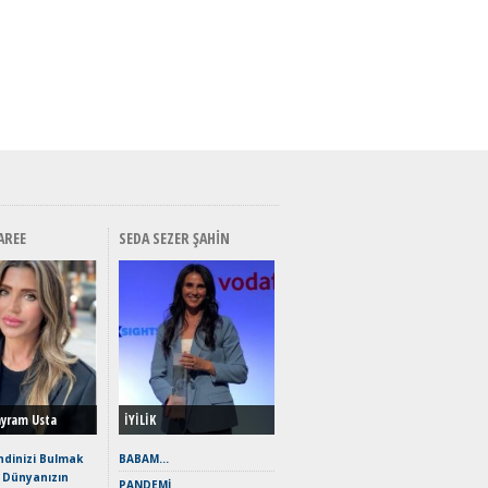
AREE
SEDA SEZER ŞAHIN
ı? Uzak Mı
Mı? Uzak Mı
Alınır Mı? Uzak Mı
Alınır Mı? Uzak Mı
Alınır Mı? Uzak Mı
Alınır Mı? Uzak Mı
A
lı? Tüm
alı? Tüm
Durulmalı? Tüm
Durulmalı? Tüm
Durulmalı? Tüm
Durulmalı? Tüm
D
le MG HS Plug-In
iyle MG HS Plug-In
Yönleriyle MG HS Plug-In
Yönleriyle MG HS Plug-In
Yönleriyle MG HS Plug-In
Yönleriyle MG HS Plug-In
Y
EHS) İncelemesi
(EHS) İncelemesi
Hybrid (EHS) İncelemesi
Hybrid (EHS) İncelemesi
Hybrid (EHS) İncelemesi
Hybrid (EHS) İncelemesi
H
ayram Usta
İYİLİK
90 GTS: Dijital
290 GTS: Dijital
Alpine A290 GTS: Dijital
Alpine A290 GTS: Dijital
Alpine A290 GTS: Dijital
Alpine A290 GTS: Dijital
Al
A
p Roketi
ep Roketi
Çağın Cep Roketi
Çağın Cep Roketi
Çağın Cep Roketi
Çağın Cep Roketi
Ça
Ç
dinizi Bulmak
BABAM…
i Dünyanızın
eda, Elektriğe
Veda, Elektriğe
EAT8’e Veda, Elektriğe
EAT8’e Veda, Elektriğe
EAT8’e Veda, Elektriğe
EAT8’e Veda, Elektriğe
EA
E
PANDEMİ