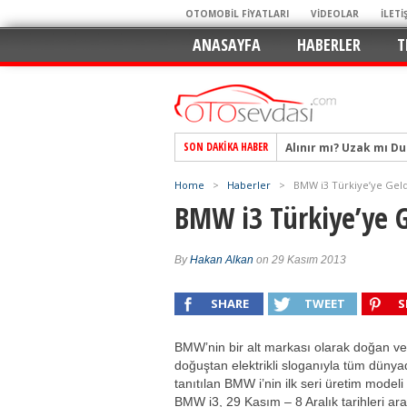
OTOMOBİL FİYATLARI
VİDEOLAR
İLETİ
ANASAYFA
HABERLER
T
Alınır mı? Uzak mı D
SON DAKIKA HABER
Alpine A290 GTS: Diji
EAT8’e Veda, Elektriğ
Home
>
Haberler
>
BMW i3 Türkiye’ye Geld
BMW i3 Türkiye’ye G
Crossover Dünyasını
Mercedes-Benz Otomoti
By
Hakan Alkan
on 29 Kasım 2013
Keskin Hatlar, GR Ru
Geleceğin Kompakt El
SHARE
TWEET
S
Pazarın Lideri, Jurini
Hem Şehirli Hem Tasa
BMW’nin bir alt markası olarak doğan ve
doğuştan elektrikli sloganıyla tüm düny
TURKA’nın Dev Ağı İçin
tanıtılan BMW i’nin ilk seri üretim modeli
BMW i3, 29 Kasım – 8 Aralık tarihleri ar