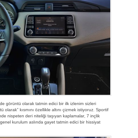
de görüntü olarak tatmin edici bir ilk izlenim sizleri
olarak” kısmını özellikle altını çizmek istiyoruz. Sportif
nde nispeten deri niteliği taşıyan kaplamalar, 7 inçlik
genel kurulum aslında gayet tatmin edici bir hissiyat