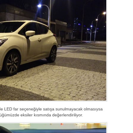
de LED far seçeneğiyle satışa sunulmayacak olmasıysa
üğümüzde eksiler kısmında değerlendiriliyor.