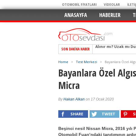
OTOMOBİL FİYATLARI
VİDEOLAR
İLETİ
ANASAYFA
HABERLER
T
SON DAKIKA HABER
Alpine A290 GTS: Diji
EAT8’e Veda, Elektriğ
Home
>
Test Merkezi
>
Bayanlara Özel Algı
Crossover Dünyasını
Bayanlara Özel Algıs
Mercedes-Benz Otomoti
Micra
Keskin Hatlar, GR Ru
Geleceğin Kompakt El
By
Hakan Alkan
on 17 Ocak 2020
Pazarın Lideri, Jurini
Hem Şehirli Hem Tasa
SHARE
TWEET
S
TURKA’nın Dev Ağı İçin
Beşinci nesil Nissan Micra, 2016 yılı P
Alınır mı? Uzak mı D
Otomobil Fuarı‘ndaki tanıtımının ard