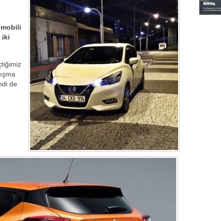
omobili
iki
tiğimiz
nışma
mdi de