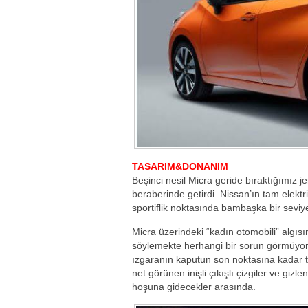
TASARIM&DONANIM
Beşinci nesil Micra geride bıraktığımız j
beraberinde getirdi. Nissan’ın tam elektr
sportiflik noktasında bambaşka bir seviye
Micra üzerindeki “kadın otomobili” algısın
söylemekte herhangi bir sorun görmüyor
ızgaranın kaputun son noktasına kadar t
net görünen inişli çıkışlı çizgiler ve giz
hoşuna gidecekler arasında.