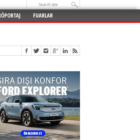
RÖPORTAJ
FUARLAR
Açıldı
!
!