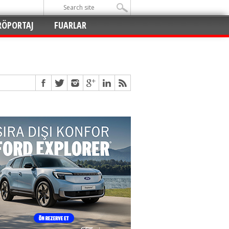
RÖPORTAJ
FUARLAR
Açıldı
!
!