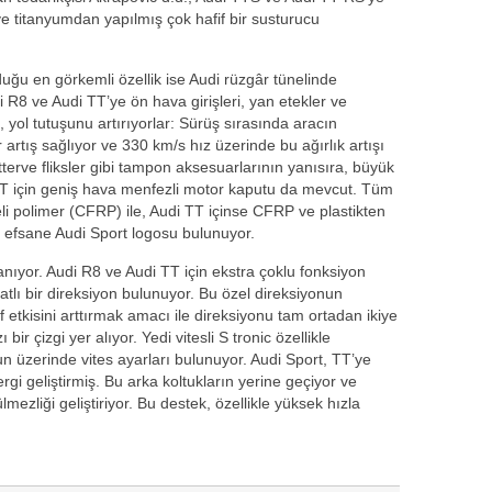
ve titanyumdan yapılmış çok hafif bir susturucu
ğu en görkemli özellik ise Audi rüzgâr tünelinde
Audi R8 ve Audi TT’ye ön hava girişleri, yan etekler ve
a, yol tutuşunu artırıyorlar: Sürüş sırasında aracın
 artış sağlıyor ve 330 km/s hız üzerinde bu ağırlık artışı
tterve fliksler gibi tampon aksesuarlarının yanısıra, büyük
 TT için geniş hava menfezli motor kaputu da mevcut. Tüm
eli polimer (CFRP) ile, Audi TT içinse CFRP ve plastikten
 efsane Audi Sport logosu bulunuyor.
nıyor. Audi R8 ve Audi TT için ekstra çoklu fonksiyon
hatlı bir direksiyon bulunuyor. Bu özel direksiyonun
 etkisini arttırmak amacı ile direksiyonu tam ortadan ikiye
r çizgi yer alıyor. Yedi vitesli S tronic özellikle
 üzerinde vites ayarları bulunuyor. Audi Sport, TT’ye
rgi geliştirmiş. Bu arka koltukların yerine geçiyor ve
mezliği geliştiriyor. Bu destek, özellikle yüksek hızla