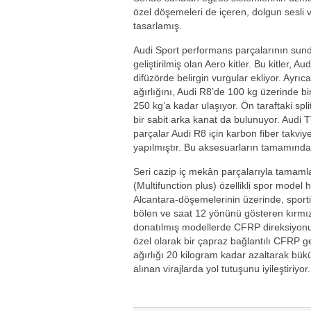
özel döşemeleri de içeren, dolgun sesli 
tasarlamış.
Audi Sport performans parçalarının sundu
geliştirilmiş olan Aero kitler. Bu kitler, 
difüzörde belirgin vurgular ekliyor. Ayrıc
ağırlığını, Audi R8’de 100 kg üzerinde bir
250 kg’a kadar ulaşıyor. Ön taraftaki spli
bir sabit arka kanat da bulunuyor. Audi
parçalar Audi R8 için karbon fiber takviy
yapılmıştır. Bu aksesuarların tamamında
Seri cazip iç mekân parçalarıyla tamamla
(Multifunction plus) özellikli spor model 
Alcantara-döşemelerinin üzerinde, sportif
bölen ve saat 12 yönünü gösteren kırmızı bi
donatılmış modellerde CFRP direksiyonun
özel olarak bir çapraz bağlantılı CFRP ge
ağırlığı 20 kilogram kadar azaltarak bükül
alınan virajlarda yol tutuşunu iyileştiriyor.