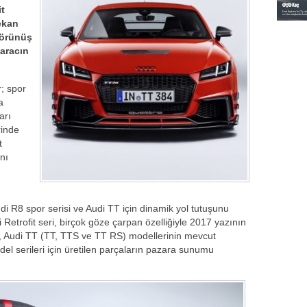
it
ekan
 görünüş
 aracın
r; spor
a
arı
rinde
t
nı
di R8 spor serisi ve Audi TT için dinamik yol tutuşunu
Retrofit seri, birçok göze çarpan özelliğiyle 2017 yazının
 Audi TT (TT, TTS ve TT RS) modellerinin mevcut
el serileri için üretilen parçaların pazara sunumu