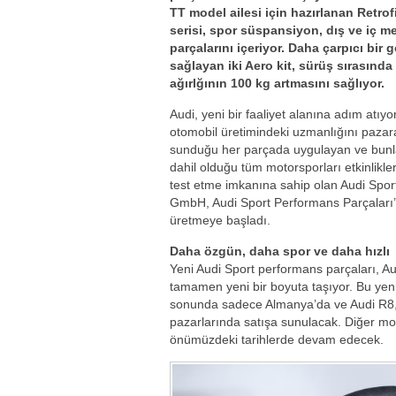
TT model ailesi için hazırlanan Retrof
serisi, spor süspansiyon, dış ve iç m
parçalarını içeriyor. Daha çarpıcı bir
sağlayan iki Aero kit, sürüş sırasında
ağırlğının 100 kg artmasını sağlıyor.
Audi, yeni bir faaliyet alanına adım atıyo
otomobil üretimindeki uzmanlığını pazar
sunduğu her parçada uygulayan ve bunl
dahil olduğu tüm motorsporları etkinlikle
test etme imkanına sahip olan Audi Spor
GmbH, Audi Sport Performans Parçaları’
üretmeye başladı.
Daha özgün, daha spor ve daha hızlı
Yeni Audi Sport performans parçaları, Au
tamamen yeni bir boyuta taşıyor. Bu yeni 
sonunda sadece Almanya’da ve Audi R8,
pazarlarında satışa sunulacak. Diğer mod
önümüzdeki tarihlerde devam edecek.