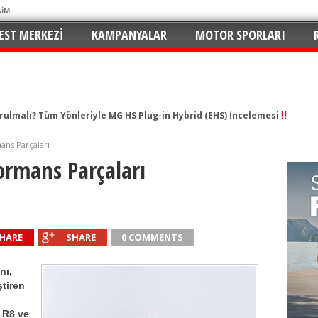
ŞİM
EST MERKEZI
KAMPANYALAR
MOTOR SPORLARI
tal Çağın Cep Roketi
e Merhaba: C5 Aircross 1.2 Mild-Hybrid ile Ne Kadar Verimli?
ans Parçaları
n Yaramaz Çocuğu: 2026 Puma ST-Line Hem Az Yakıyor Hem Şımartıyor
ormans Parçaları
v ve En Yakıt İş Birliği ile Premium Konseptli İlk Hızlı Şarj İstasyonu 
hu ve Maksimum Tasarruf: Toyota C-HR 1.8 Hybrid GR Sport İncelemesi
ektrikli SUV Standartları Yeniden Yazılıyor: Kia EV3 Direksiyonundayız
HARE
SHARE
0 COMMENTS
n de Favorisi: Renault Clio İkinci Kez “Türkiye’de Yılın Otomobili” Seçildi
rruflu: Yeni Peugeot 2008 Hybrid e-DCS6
nı,
 İmzalar Atıldı: 81 İlde 249 İstasyon
ştiren
urulmalı? Tüm Yönleriyle MG HS Plug-in Hybrid (EHS) İncelemesi
k R8 ve