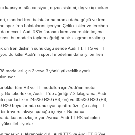
anı kapsıyor: süspansiyon, egzos sistemi, dış ve iç mekan
eri, standart fren balatalarına oranla daha güçlü ve fren
 spor fren balatalarını içeriyor. Çelik diskler ve tercihen
r da mevcut. Audi R8’in florasan kırmızısı renkte taşıma
lması, bu modelin toplam ağırlığını bir kilogram azaltmış.
lik ön fren diskinin sunulduğu seride Audi TT, TTS ve TT
yor. Bu kitler Audi’nin sportif modelinin daha iyi bir fren
8 modelleri için 2 veya 3 yönlü yükseklik ayarlı
ulunuyor.
rlekler tüm R8 ve TT modelleri için Audi’nin motor
. Bu tekerlekler, Audi TT’de ağırlığı 7.2 kilograma, Audi
gili spor lastikler 245/30 R20 (R8, ön) ve 305/30 R20 (R8,
0 R20 boyutlarında sunuluyor. quattro özelliğe sahip TT
bir travers takviye çubuğu içeriyor. Bu parça,
ha da kusursuzlaştırıyor. Ayrıca, Audi TT RS sahipleri
yükseltebiliyorlar.
n tedarikçisi Akrapovic d.d., Audi TTS ve Audi TT RS’ye