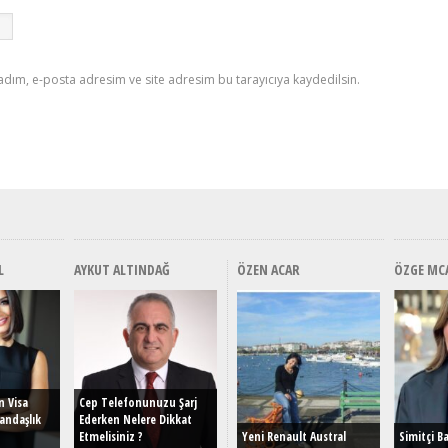
adım, e-posta adresim ve site adresim bu tarayıcıya kaydedilsin.
L
AYKUT ALTINDAĞ
ÖZEN ACAR
ÖZGE MC
Alınır Mı? Uzak Mı
Alınır Mı? Uzak Mı
Alınır M
Alınır 
Durulmalı? Tüm
Durulmalı? Tüm
Durulma
Durulm
Yönleriyle MG HS Plug-In
Yönleriyle MG HS Plug-In
Yönleriy
Yönler
Hybrid (EHS) İncelemesi
Hybrid (EHS) İncelemesi
Hybrid (
Hybrid 
n Visa
Cep Telefonunuzu Şarj
andaşlık
Ederken Nelere Dikkat
Etmelisiniz ?
Yeni Renault Austral
Simitçi B