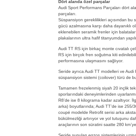
Dört alanda özel parçalar
Audi Sport Performans Parçaları dört al
parçaları.
Süspansiyon gereklilikleri açısından bu s
gücü azalmasına karşı daha dayanıklı olan
eklenebilen seramik frenler için balatala
plakalarının ultra hafif titanyumdan yapı
Audi TT RS için birkaç monte cıvatalı çe
RS için birçok fren soğutma kiti edinilebili
performasına ulaşmasını sağlıyor.
Seride ayrıca Audi TT modelleri ve Audi R
süspansiyon sistemi (coilover) türü de b
Tamamen frezelenmiş siyah 20 inçlik teke
sporlarındaki deneyimlerinden uyarlanmış
R8’de ise 8 kilograma kadar azaltıyor. İl
arka) boyutlarında; Audi TT’de ise 255/3
coupé modelde Retrofit serisi arka aksta 
bükülmezliği artırıyor ve yol tutuşunu da
araçlarının son süratini saatte 280 km’ye 
Seride sunulan egzos sistemlerinin uzma