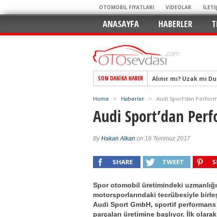
OTOMOBİL FİYATLARI
VİDEOLAR
İLETİ
ANASAYFA
HABERLER
T
SON DAKIKA HABER
Alpine A290 GTS: Diji
EAT8’e Veda, Elektriğ
Home
>
Haberler
>
Audi Sport’dan Perform
Crossover Dünyasını
Audi Sport’dan Perf
Mercedes-Benz Otomoti
Keskin Hatlar, GR Ru
By
Hakan Alkan
on 16 Temmuz 2017
Geleceğin Kompakt El
SHARE
TWEET
S
Pazarın Lideri, Jurini
Hem Şehirli Hem Tasa
Spor otomobil üretimindeki uzmanlığı
TURKA’nın Dev Ağı İçin
motorsporlarındaki tecrübesiyle birle
Audi Sport GmbH, sportif performans
Alınır mı? Uzak mı D
parçaları üretimine başlıyor. İlk olara